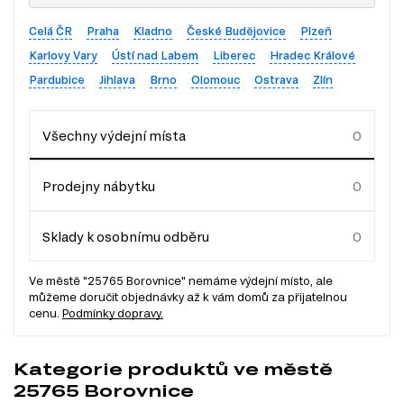
Celá ČR
Praha
Kladno
České Budějovice
Plzeň
Karlovy Vary
Ústí nad Labem
Liberec
Hradec Králové
Pardubice
Jihlava
Brno
Olomouc
Ostrava
Zlín
Všechny výdejní místa
Prodejny nábytku
Sklady k osobnímu odběru
Ve městě "25765 Borovnice" nemáme výdejní místo, ale
můžeme doručit objednávky až k vám domů za přijatelnou
cenu.
Podmínky dopravy.
Kategorie produktů ve městě
25765 Borovnice