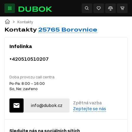
Kontakty
Kontakty
25765 Borovnice
Infolinka
+420510510207
Doba provozu call centra
Po-Pa: 8:00 – 16:00
So, Ne: zavřeno
Zpětná vazba
info@dubok.cz
Zeptejte se nás
Sledujte nás na sociálních sítích