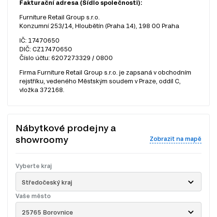
Fakturační adresa (Sídlo společnosti):
Furniture Retail Group s.r.o.
Konzumní 253/14, Hloubětín (Praha 14), 198 00 Praha
IČ: 17470650
DIČ: CZ17470650
Číslo účtu: 6207273329 / 0800
Firma Furniture Retail Group s.r.o. je zapsaná v obchodním
rejstříku, vedeného Městským soudem v Praze, oddíl C,
vložka 372168.
Nábytkové prodejny a
showroomy
Zobrazit na mapě
Vyberte kraj
Středočeský kraj
Vaše město
25765 Borovnice