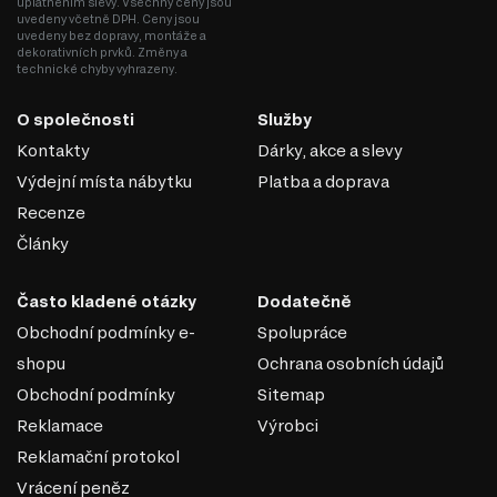
uplatněním slevy. Všechny ceny jsou
uvedeny včetně DPH. Ceny jsou
uvedeny bez dopravy, montáže a
dekorativních prvků. Změny a
technické chyby vyhrazeny.
O společnosti
Služby
Kontakty
Dárky, akce a slevy
Výdejní místa nábytku
Platba a doprava
Recenze
Články
Často kladené otázky
Dodatečně
Obchodní podmínky e-
Spolupráce
shopu
Ochrana osobních údajů
Obchodní podmínky
Sitemap
Reklamace
Výrobci
Reklamační protokol
Vrácení peněz