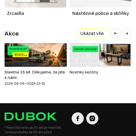
Zrcadla
Nástěnné police a skříňky
Akce
Ukázat vše
Slavíme 16 let. Děkujeme, že jste
Novinky sezóny
s námi
2026-08-06—2026-12-31
* Nejnižší cena za 30 dní je nejnižší
cena produktu za 30 dní před