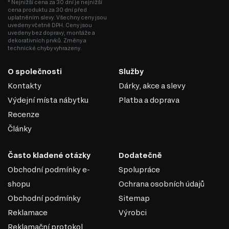
* Nejnižší cena za 30 dní je nejnižší
cena produktu za 30 dní před
uplatněním slevy. Všechny ceny jsou
uvedeny včetně DPH. Ceny jsou
uvedeny bez dopravy, montáže a
dekorativních prvků. Změny a
technické chyby vyhrazeny.
O společnosti
Služby
Kontakty
Dárky, akce a slevy
Výdejní místa nábytku
Platba a doprava
Recenze
Články
Často kladené otázky
Dodatečně
Obchodní podmínky e-
Spolupráce
shopu
Ochrana osobních údajů
Obchodní podmínky
Sitemap
Reklamace
Výrobci
Reklamační protokol