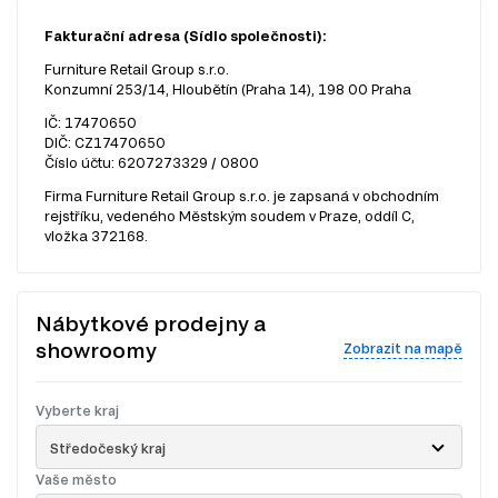
Fakturační adresa (Sídlo společnosti):
Furniture Retail Group s.r.o.
Konzumní 253/14, Hloubětín (Praha 14), 198 00 Praha
IČ: 17470650
DIČ: CZ17470650
Číslo účtu: 6207273329 / 0800
Firma Furniture Retail Group s.r.o. je zapsaná v obchodním
rejstříku, vedeného Městským soudem v Praze, oddíl C,
vložka 372168.
Nábytkové prodejny a
showroomy
Zobrazit na mapě
Vyberte kraj
Středočeský kraj
Vaše město