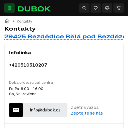
Kontakty
Kontakty
29425 Bezdědice Bělá pod Bezděz
Infolinka
+420510510207
Doba provozu call centra
Po-Pa: 8:00 – 16:00
So, Ne: zavřeno
Zpětná vazba
info@dubok.cz
Zeptejte se nás