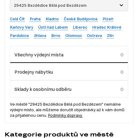
29425 Bezdědice Bělá pod Bezdězem
Celá ČR
Praha
Kladno
České Budějovice
Plzeň
Karlovy Vary
Ústí nad Labem
Liberec
Hradec Králové
Pardubice
Jihlava
Brno
Olomouc
Ostrava
Zlín
Všechny výdejní místa
Prodejny nábytku
Sklady k osobnímu odběru
Ve městě "29425 Bezdědice Bělá pod Bezdězem" nemáme
výdejní místo, ale můžeme doručit objednávky až k vám domů
za přijatelnou cenu.
Podmínky dopravy.
Kategorie produktů ve městě