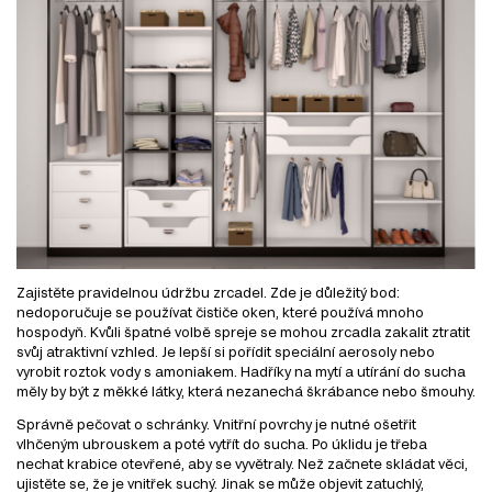
Zajistěte pravidelnou údržbu zrcadel. Zde je důležitý bod:
nedoporučuje se používat čističe oken, které používá mnoho
hospodyň. Kvůli špatné volbě spreje se mohou zrcadla zakalit ztratit
svůj atraktivní vzhled. Je lepší si pořídit speciální aerosoly nebo
vyrobit roztok vody s amoniakem. Hadříky na mytí a utírání do sucha
měly by být z měkké látky, která nezanechá škrábance nebo šmouhy.
Správně pečovat o schránky. Vnitřní povrchy je nutné ošetřit
vlhčeným ubrouskem a poté vytřít do sucha. Po úklidu je třeba
nechat krabice otevřené, aby se vyvětraly. Než začnete skládat věci,
ujistěte se, že je vnitřek suchý. Jinak se může objevit zatuchlý,