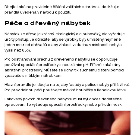
Dbejte také na pravidelné čištění vnitřních schránek, dodržujte
pravidla uvedena v návodu k použití.
Péče o dřevěný nábytek
Nábytek ze dřeva je krásný, ekologický a dlouhověký, ale vyžaduje
určitý přístup. Je důležité, aby se výrobky byly umístěny nejméně
jeden metr od ohřívačů a aby vlhkost vzduchu v místnosti nebyla
vyšší než 65%.
Pro odstraňování prachu z dřevěného nábytku se doporučuje
používat speciální prostředky s neutrálním pH. Přísně zakázány
abrazivní prostředky. Můžete se uchýlit k suchému čištění pomocí
vysavače s měkkým nátrubkem.
Hlavní pravidlo je: dbejte na to, aby fasády a police nebyly příliš vlhké.
Pro pravidelnou péči používejte měkké houbičky a flanelovou látku.
Lakovaný povrch dřevěného nábytku musí být občas dodatečně
opracován. To vyžaduje speciální prostředky nebo přírodní vosk.