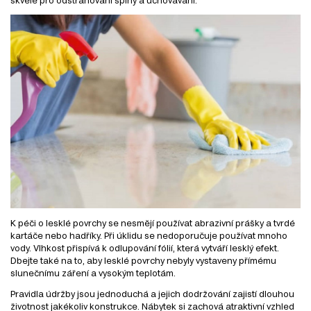
skvělé pro odstraňování špíny a uchovávání.
K péči o lesklé povrchy se nesmějí používat abrazivní prášky a tvrdé
kartáče nebo hadříky. Při úklidu se nedoporučuje používat mnoho
vody. Vlhkost přispívá k odlupování fólií, která vytváří lesklý efekt.
Dbejte také na to, aby lesklé povrchy nebyly vystaveny přímému
slunečnímu záření a vysokým teplotám.
Pravidla údržby jsou jednoduchá a jejich dodržování zajistí dlouhou
životnost jakékoliv konstrukce. Nábytek si zachová atraktivní vzhled