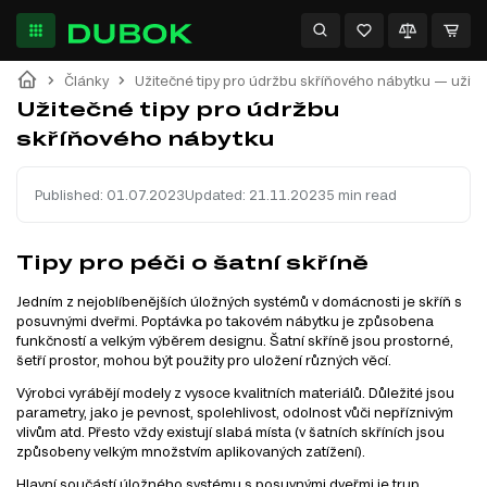
Články
Užitečné tipy pro údržbu skříňového nábytku — užit
Užitečné tipy pro údržbu
skříňového nábytku
Published:
01.07.2023
Updated:
21.11.2023
5 min read
Tipy pro péči o šatní skříně
Jedním z nejoblíbenějších úložných systémů v domácnosti je skříň s
posuvnými dveřmi. Poptávka po takovém nábytku je způsobena
funkčností a velkým výběrem designu. Šatní skříně jsou prostorné,
šetří prostor, mohou být použity pro uložení různých věcí.
Výrobci vyrábějí modely z vysoce kvalitních materiálů. Důležité jsou
parametry, jako je pevnost, spolehlivost, odolnost vůči nepříznivým
vlivům atd. Přesto vždy existují slabá místa (v šatních skříních jsou
způsobeny velkým množstvím aplikovaných zatížení).
Hlavní součástí úložného systému s posuvnými dveřmi je trup.