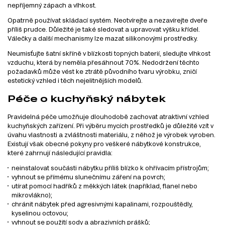
nepříjemný zápach a vlhkost.
Opatrně používat skládací systém. Neotvírejte a nezavírejte dveře
příliš prudce. Důležité je také sledovat a upravovat výšku křídel.
Válečky a další mechanismy lze mazat silikonovými prostředky.
Neumisťujte šatní skříně v blízkosti topných baterií, sledujte vlhkost
vzduchu, která by neměla přesáhnout 70%. Nedodržení těchto
požadavků může vést ke ztrátě původního tvaru výrobku, zničí
estetický vzhled i těch nejelitnějších modelů.
Péče o kuchyňský nábytek
Pravidelná péče umožňuje dlouhodobě zachovat atraktivní vzhled
kuchyňských zařízení. Při výběru mycích prostředků je důležité vzít v
úvahu vlastnosti a zvláštnosti materiálu, z něhož je výrobek vyroben.
Existují však obecné pokyny pro veškeré nábytkové konstrukce,
které zahrnují následující pravidla:
neinstalovat součásti nábytku příliš blízko k ohřívacím přístrojům;
vyhnout se přímému slunečnímu záření na povrch;
utírat pomocí hadříků z měkkých látek (například, flanel nebo
mikrovlákno);
chránit nábytek před agresivnými kapalinami, rozpouštědly,
kyselinou octovou;
vyhnout se použití sody a abrazivních prášků;