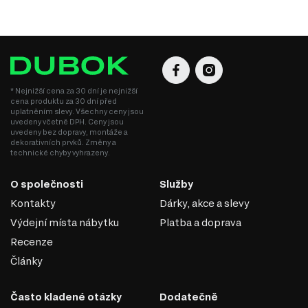
* Nejnižší cena za 30 dní je nejnižší
cena produktu za 30 dní před
uplatněním slevy. Všechny ceny jsou
uvedeny včetně DPH. Ceny jsou
uvedeny bez dopravy, montáže a
dekorativních prvků. Změny a
technické chyby vyhrazeny.
O společnosti
Služby
Kontakty
Dárky, akce a slevy
Výdejní místa nábytku
Platba a doprava
Recenze
Články
Často kladené otázky
Dodatečně