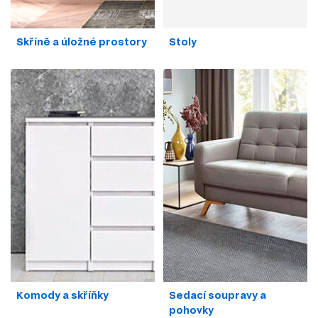
Skříně a úložné prostory
Stoly
Komody a skříňky
Sedací soupravy a
pohovky