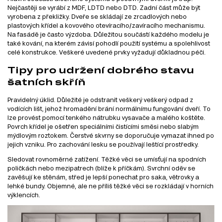
Nejčastěji se vyrábí z MDF, LDTD nebo DTD. Zadní část může být
vyrobena z překližky. Dveře se skládají ze zrcadlových nebo
plastových křídel a kovového otevíracího/zavíracího mechanismu.
Na fasádě je často výzdoba. Důležitou součástí každého modelu je
také kování, na kterém závisí pohodlí použití systému a spolehlivost
celé konstrukce. Veškeré uvedené prvky vyžadují důkladnou péči.
Tipy pro udržení dobrého stavu
šatních skříň
Pravidelný úklid. Důležité je odstranit veškerý veškerý odpad z
vodících lišt, jehož hromadění brání normálnímu fungování dveří. To
lze provést pomocí tenkého nátrubku vysavače a malého koštěte.
Povrch křídel je ošetřen speciálními čistícími směsi nebo slabým
mýdlovým roztokem. Čerstvé skvrny se doporučuje vymazat ihned po
jejich vzniku. Pro zachování lesku se používají leštící prostředky.
Sledovat rovnoměrné zatížení. Těžké věci se umísťují na spodních
poličkách nebo mezipatrech (blíže k příčkám). Svrchní oděv se
zavěšují ke stěnám, střed je lepší ponechat pro saka, větrovky a
lehké bundy. Objemné, ale ne příliš těžké věci se rozkládají v horních
výklencích.