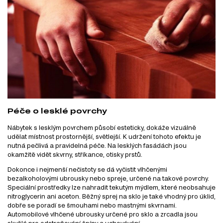
Péče o lesklé povrchy
Nábytek s lesklým povrchem působí esteticky, dokáže vizuálně
udělat místnost prostornější, světlejší. K udržení tohoto efektu je
nutná pečlivá a pravidelná péče. Na lesklých fasádách jsou
okamžitě vidět skvrny, stříkance, otisky prstů.
Dokonce i nejmenší nečistoty se dá vyčistit vlhčenými
bezalkoholovými ubrousky nebo spreje, určené na takové povrchy.
Speciální prostředky lze nahradit tekutým mýdlem, které neobsahuje
nitroglycerin ani aceton. Běžný sprej na sklo je také vhodný pro úklid,
dobře se poradí se šmouhami nebo mastnými skvrnami.
Automobilové vlhčené ubrousky určené pro sklo a zrcadla jsou