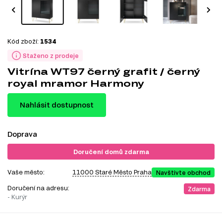
Kód zboží:
1534
Staženo z prodeje
Vitrína WT97 černý grafit / černý
royal mramor Harmony
Nahlásit dostupnost
Doprava
Doručení domů zdarma
Vaše město:
11000 Staré Město Praha
Navštivte obchod
Doručení na adresu:
Zdarma
- Kurýr