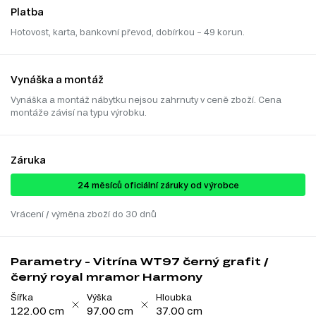
Platba
Hotovost, karta, bankovní převod, dobírkou – 49 korun.
Vynáška a montáž
Vynáška a montáž nábytku nejsou zahrnuty v ceně zboží. Cena
montáže závisí na typu výrobku.
Záruka
24 ​​​​měsíců oficiální záruky od výrobce
Vrácení / výměna zboží do 30 dnů
Parametry - Vitrína WT97 černý grafit /
černý royal mramor Harmony
Šířka
Výška
Hloubka
122.00 cm
97.00 cm
37.00 cm