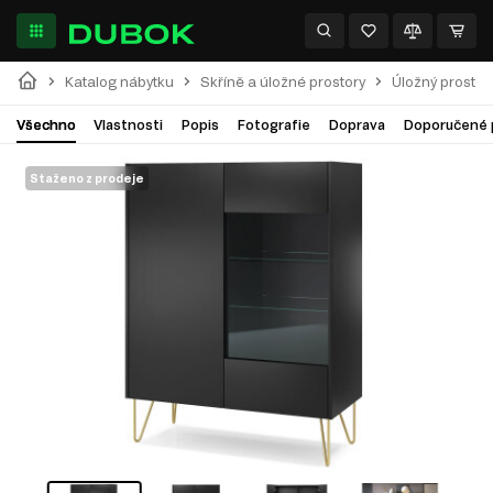
Katalog nábytku
Skříně a úložné prostory
Úložný prostor
Všechno
Vlastnosti
Popis
Fotografie
Doprava
Doporučené 
Staženo z prodeje