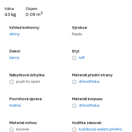
Váha
Objem
3
43 kg
0.09 m
Vzhled knihovny:
Výrobce:
vitríny
Piaski
Dekor:
Styl:
černý
loft
Nábytková úchytka:
Materiál přední strany:
push to open
dřevotříska
Povrchová úprava:
Materiál korpusu:
matná
dřevotříska
Material nohou:
Vodítka zásuvek:
kovové
kuličková vedení plného