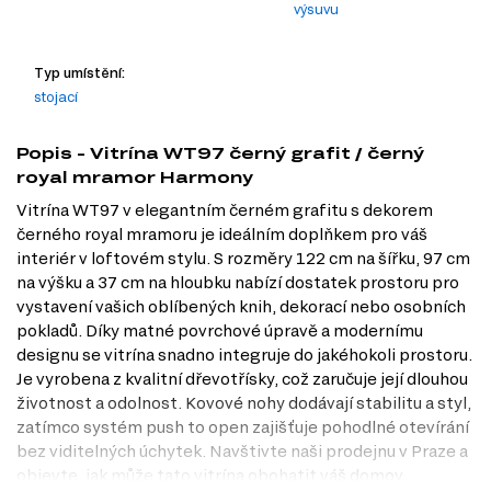
výsuvu
Typ umístění:
stojací
Popis - Vitrína WT97 černý grafit / černý
royal mramor Harmony
Vitrína WT97 v elegantním černém grafitu s dekorem
černého royal mramoru je ideálním doplňkem pro váš
interiér v loftovém stylu. S rozměry 122 cm na šířku, 97 cm
na výšku a 37 cm na hloubku nabízí dostatek prostoru pro
vystavení vašich oblíbených knih, dekorací nebo osobních
pokladů. Díky matné povrchové úpravě a modernímu
designu se vitrína snadno integruje do jakéhokoli prostoru.
Je vyrobena z kvalitní dřevotřísky, což zaručuje její dlouhou
životnost a odolnost. Kovové nohy dodávají stabilitu a styl,
zatímco systém push to open zajišťuje pohodlné otevírání
bez viditelných úchytek. Navštivte naši prodejnu v Praze a
objevte, jak může tato vitrína obohatit váš domov.