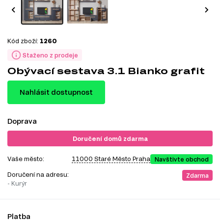
Kód zboží:
1260
Staženo z prodeje
Obývací sestava 3.1 Bianko grafit
Nahlásit dostupnost
Doprava
Doručení domů zdarma
Vaše město:
11000 Staré Město Praha
Navštivte obchod
Doručení na adresu:
Zdarma
- Kurýr
Platba