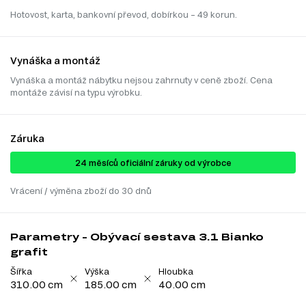
Hotovost, karta, bankovní převod, dobírkou – 49 korun.
Vynáška a montáž
Vynáška a montáž nábytku nejsou zahrnuty v ceně zboží. Cena
montáže závisí na typu výrobku.
Záruka
24 ​​​​měsíců oficiální záruky od výrobce
Vrácení / výměna zboží do 30 dnů
Parametry - Obývací sestava 3.1 Bianko
grafit
Šířka
Výška
Hloubka
310.00 cm
185.00 cm
40.00 cm