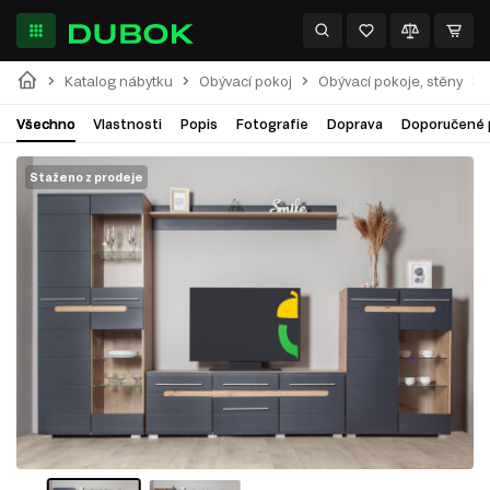
Katalog nábytku
Obývací pokoj
Obývací pokoje, stěny
Všechno
Vlastnosti
Popis
Fotografie
Doprava
Doporučené 
Staženo z prodeje