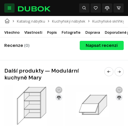
Výrobci
Katalog nábytku
Kuchyňský nábytek
Kuchyňské skříňky
Všechno
Vlastnosti
Popis
Fotografie
Doprava
Doporučené 
Recenze
(0)
Napsat recenzi
Další produkty — Modulární
kuchyně Mary