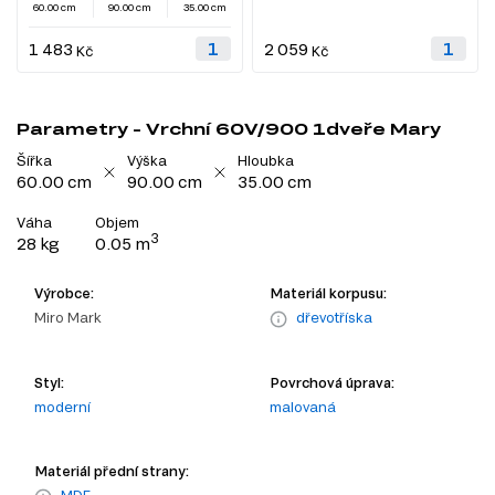
60.00 cm
90.00 cm
35.00 cm
1 483
2 059
Kč
Kč
Parametry - Vrchní 60V/900 1dveře Mary
Šířka
Výška
Hloubka
60.00 cm
90.00 cm
35.00 cm
Váha
Objem
3
28 kg
0.05 m
Výrobce:
Materiál korpusu:
Miro Mark
dřevotříska
Styl:
Povrchová úprava:
moderní
malovaná
Materiál přední strany:
MDF