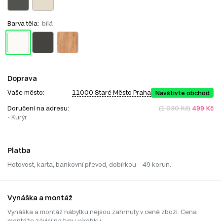
Barva těla:
bílá
Doprava
Vaše město:
11000 Staré Město Praha
Navštivte obchod
Doručení na adresu:
(1 030 Kč)
499 Kč
- Kurýr
Platba
Hotovost, karta, bankovní převod, dobírkou – 49 korun.
Vynáška a montáž
Vynáška a montáž nábytku nejsou zahrnuty v ceně zboží. Cena
montáže závisí na typu výrobku.