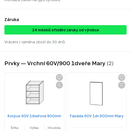
Záruka
24 ​​​​měsíců oficiální záruky od výrobce
Vrácení / výměna zboží do 30 dnů
Prvky — Vrchní 60V/900 1dveře Mary
Korpus 60V 1dveřová 900mm
Fasáda 60V 1dv 900mm Mary
Šířka
Výška
Hloubka