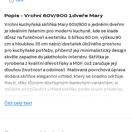
Popis - Vrchní 60V/900 1dveře Mary
Vrchní kuchyňská skříňka Mary 60V/900 s jedněmi dveřmi
je ideálním řešením pro moderní kuchyně, kde se klade
důraz na funkčnost a estetiku. S šířkou 60 cm, výškou 90
cm a hloubkou 35 cm nabízí dostatek úložného prostoru
pro kuchyňské potřeby, přičemž její minimalistický design
skvěle zapadne do jakéhokoliv interiéru. Skříňka je
vyrobena z kvalitní dřevotřísky a MDF, což zaručuje její
dlouhou životnost a odolnost. Malovaná povrchová úprava
dodává skříňce elegantní vzhled, který se snadno udržuje.
Navíc, díky různým dostupným barevným variantám, si
můžete přizpůsobit vzhled skříňky podle svých představ.
Prozkoumejte nabídku na Dubok.cz a navštivte naši
prodejnu v Praze, kde si můžete skříňku prohlédnout na
Číst celý text
vlastní oči.
Dostupné modifikace produktu
Vrchní skříňka Mary je dostupná v několika atraktivních