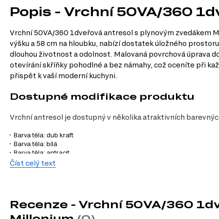
Popis - Vrchní 50VA/360 1d
Vrchní 50VA/360 1dveřová antresol s plynovým zvedákem Mille
výšku a 58 cm na hloubku, nabízí dostatek úložného prostoru 
dlouhou životnost a odolnost. Malovaná povrchová úprava dod
otevírání skříňky pohodlné a bez námahy, což oceníte při k
přispět k vaší moderní kuchyni.
Dostupné modifikace produktu
Vrchní antresol je dostupný v několika atraktivních barevný
Barva těla: dub kraft
Barva těla: bílá
Barva těla: antracit
Barva fasády: bílý lesk
Číst celý text
Charakteristiky, vlastnosti a výhod
Velikost.
S rozměry 50.00 cm na šířku, 36.00 cm na výšku a 58.00 cm
Recenze - Vrchní 50VA/360 1d
Materiál korpusu.
Dřevotříska zaručuje pevnost a stabilitu, což zna
Millenium
(0)
Styl.
Moderní design skříňky se hodí do různých interiérů a dodá vaší