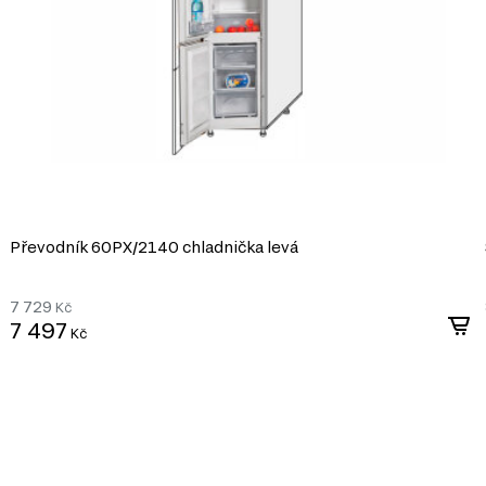
Převodník 60PХ/2140 chladnička levá
7 729
Kč
7 497
Kč