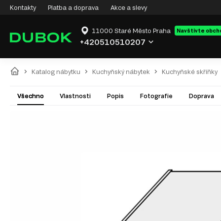
Kontakty
Platba a doprava
Akce a slevy
11000 Staré Město Praha
Navštivte obch
+420510510207
Katalog nábytku
Kuchyňský nábytek
Kuchyňské skříňky
Všechno
Vlastnosti
Popis
Fotografie
Doprava