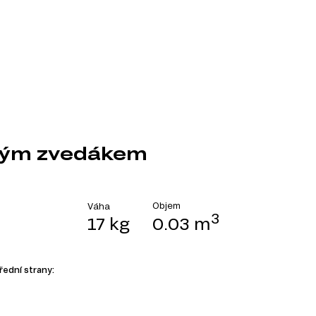
ovým zvedákem
Objem
Váha
3
17 kg
0.03 m
řední strany: