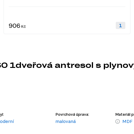
906
Kč
60 1dveřová antresol s plyn
yl:
Povrchová úprava:
Materiál p
oderní
malovaná
MDF