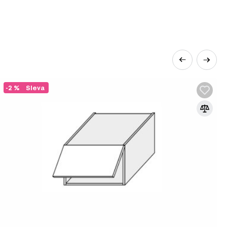
-2 %
Sleva
u škálu možností pro vaši kuchyň, včetně:
 vám rádi pomůžeme s výběrem.