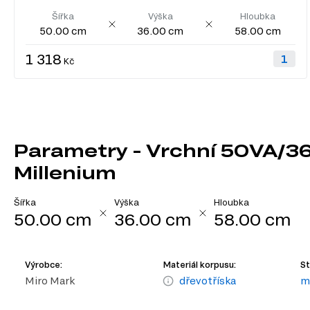
Šířka
Výška
Hloubka
50.00 cm
36.00 cm
58.00 cm
1 318
Kč
Parametry - Vrchní 50VA/3
Millenium
Šířka
Výška
Hloubka
50.00 cm
36.00 cm
58.00 cm
Výrobce:
Materiál korpusu:
St
Miro Mark
dřevotříska
m