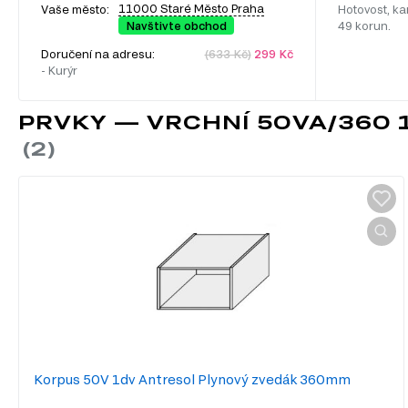
11000 Staré Město Praha
Vaše město:
Hotovost, ka
Navštivte obchod
49 korun.
Doručení na adresu:
(633 Kč)
299 Kč
- Kurýr
PRVKY — VRCHNÍ 50VA/360
Korpus 50V 1dv Antresol Plynový zvedák 360mm