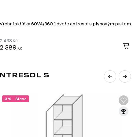
Vrchní skříňka 60VA/360 1dveře antresol s plynovým pístem
V
2 438
3
Kč
2 389
3
Kč
NTRESOL S
-3 %
Sleva