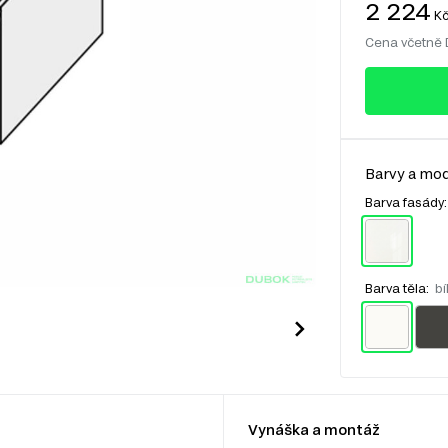
2 224
K
Cena včetně
Barvy a mod
Barva fasády
Barva těla:
bí
Vynáška a montáž