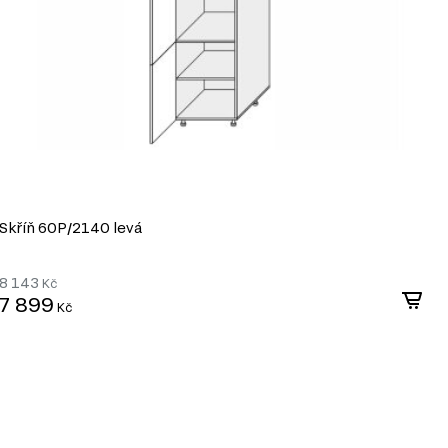
Skříň 60P/2140 levá
S
8 143
8
Kč
7 899
7
Kč