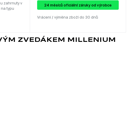
u zahrnuty v
24 ​​​​měsíců oficiální záruky od výrobce
 na typu
Vrácení / výměna zboží do 30 dnů
OVÝM ZVEDÁKEM MILLENIUM