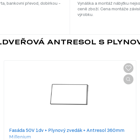
rta, bankovní převod, dobírkou –
Vynáška a montáž nábytku nejso
ceně zboží. Cena montáže závisí
výrobku.
 1DVEŘOVÁ ANTRESOL S PLYN
Fasáda 50V 1dv + Plynový zvedák + Antresol 360mm
Millenium