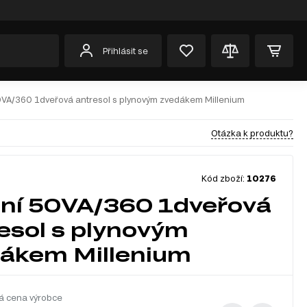
Přihlásit se
0VA/360 1dveřová antresol s plynovým zvedákem Millenium
Otázka k produktu?
Kód zboží:
10276
ní 50VA/360 1dveřová
esol s plynovým
ákem Millenium
á cena výrobce