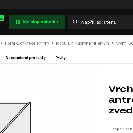
od
Katalog nábytku
Horní kuchyňské skříňky
Modulární kuchyně Millenium
Vrchní 5
Doporučené produkty
Prvky
Vrch
antr
zved
– doporučen