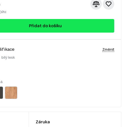
č
 DPH
Přidat do košíku
ifikace
Změnit
:
bílý lesk
lá
Záruka