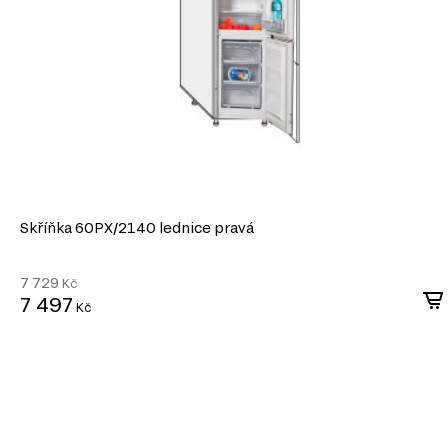
Skříňka 60PХ/2140 lednice pravá
7 729
Kč
7 497
Kč