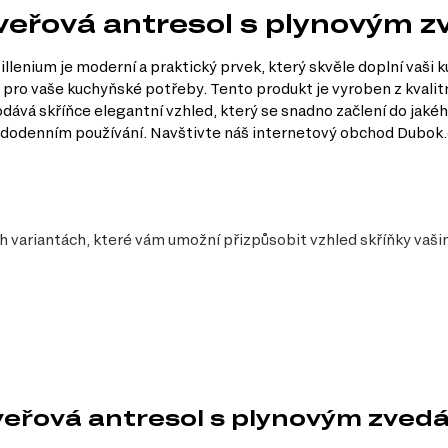
veřová antresol s plynovým 
nium je moderní a praktický prvek, který skvěle doplní vaši ku
pro vaše kuchyňské potřeby. Tento produkt je vyroben z kvalitní
ává skříňce elegantní vzhled, který se snadno začlení do jakéh
aždodenním používání. Navštivte náš internetový obchod Dubok.
ch variantách, které vám umožní přizpůsobit vzhled skříňky va
y
 na hloubku je antresol ideální pro menší kuchyně, kde je každý centimet
veřová antresol s plynovým zve
mená, že skříňka vydrží i každodenní používání.
 kuchyni svěží a elegantní vzhled.