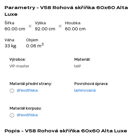
Parametry - V58 Rohová skříňka 60x60 Alta
Luxe
Šířka
Výška
Hloubka
60.00 cm
92.00 cm
60.00 cm
Váha
Objem
3
33 kg
0.06 m
Výrobce:
Materiál:
VIP-master
talíř
Materiál přední strany:
Povrchová úprava:
dřevotříska
laminovaná
Materiál korpusu:
dřevotříska
Popis - V58 Rohová skříňka 60x60 Alta Luxe