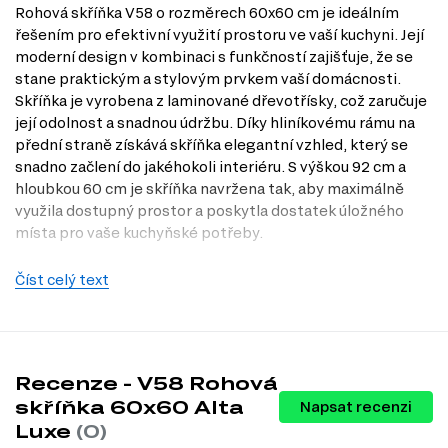
Rohová skříňka V58 o rozměrech 60x60 cm je ideálním
řešením pro efektivní využití prostoru ve vaší kuchyni. Její
moderní design v kombinaci s funkčností zajišťuje, že se
stane praktickým a stylovým prvkem vaší domácnosti.
Skříňka je vyrobena z laminované dřevotřísky, což zaručuje
její odolnost a snadnou údržbu. Díky hliníkovému rámu na
přední straně získává skříňka elegantní vzhled, který se
snadno začlení do jakéhokoli interiéru. S výškou 92 cm a
hloubkou 60 cm je skříňka navržena tak, aby maximálně
využila dostupný prostor a poskytla dostatek úložného
místa pro vaše kuchyňské potřeby.
Dostupné modifikace produktu
Číst celý text
Rohová skříňka V58 je k dispozici v široké škále barevných
variant, což vám umožní přizpůsobit si ji podle vašeho
vkusu a stylu kuchyně. Mezi dostupné barvy těla patří:
bílá
Recenze - V58 Rohová
wenge
skříňka 60x60 Alta
Napsat recenzi
dub mléčný
Luxe
(0)
šedá
slonovina