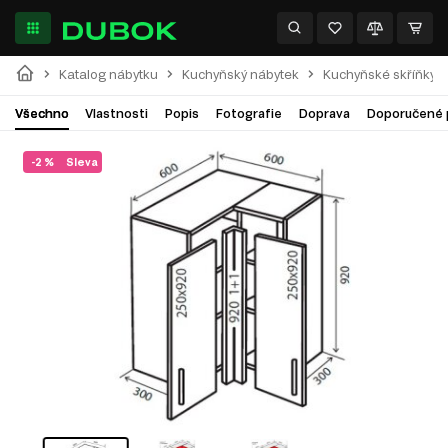
Katalog nábytku
Kuchyňský nábytek
Kuchyňské skříňky
Všechno
Vlastnosti
Popis
Fotografie
Doprava
Doporučené 
-2 %
Sleva