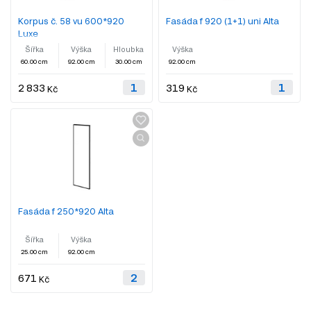
Korpus č. 58 vu 600*920
Fasáda f 920 (1+1) uni Alta
Luxe
Šířka
Výška
Hloubka
Výška
60.00 cm
92.00 cm
30.00 cm
92.00 cm
2 833
319
Kč
Kč
Fasáda f 250*920 Alta
Šířka
Výška
25.00 cm
92.00 cm
671
Kč