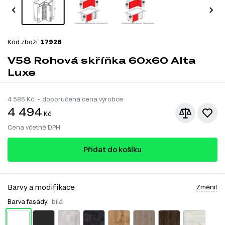
Kód zboží:
17928
V58 Rohová skříňka 60x60 Alta
Luxe
4 586
Kč – doporučená cena výrobce
4 494
Kč
Cena včetně DPH
Přidat do košíku
Barvy a modifikace
Změnit
Barva fasády:
bílá