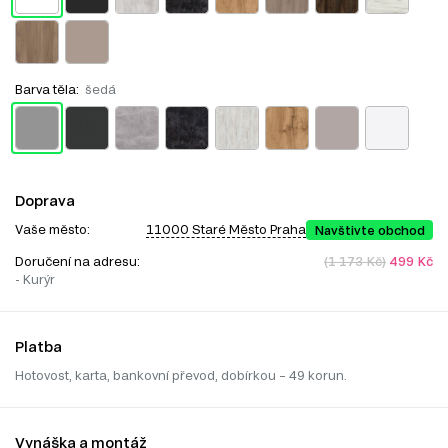
Barva těla:
šedá
Doprava
Vaše město:
11000 Staré Město Praha
Navštivte obchod
Doručení na adresu:
(1 173 Kč)
499 Kč
- Kurýr
Platba
Hotovost, karta, bankovní převod, dobírkou – 49 korun.
Vynáška a montáž