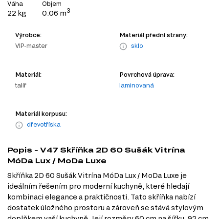
Váha
Objem
3
22 kg
0.06 m
Výrobce:
Materiál přední strany:
VIP-master
sklo
Materiál:
Povrchová úprava:
talíř
laminovaná
Materiál korpusu:
dřevotříska
Popis - V47 Skříňka 2D 60 Sušák Vitrína
MóDa Lux / MoDa Luxe
Skříňka 2D 60 Sušák Vitrína MóDa Lux / MoDa Luxe je
ideálním řešením pro moderní kuchyně, které hledají
kombinaci elegance a praktičnosti. Tato skříňka nabízí
dostatek úložného prostoru a zároveň se stává stylovým
doplňkem vaší kuchyně. Její rozměry 60 cm na šířku, 92 cm