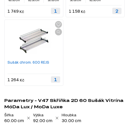
60.00 cm
92.00 cm
30.00 cm
30.00 cm
92.00 cm
1 749
1 158
Kč
Kč
Sušák chrom. 600 REJS
1 264
Kč
Parametry - V47 Skříňka 2D 60 Sušák Vitrína
MóDa Lux / MoDa Luxe
Šířka
Výška
Hloubka
60.00 cm
92.00 cm
30.00 cm