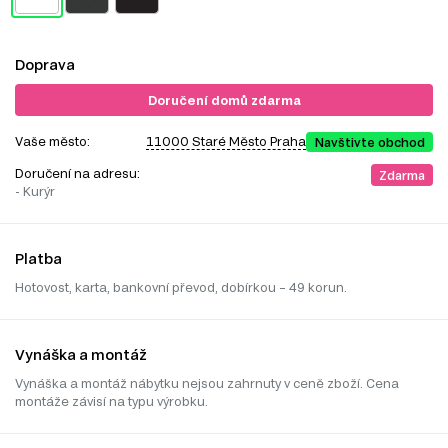
Doprava
Doručení domů zdarma
Vaše město:
11000 Staré Město Praha
Navštivte obchod
Doručení na adresu:
Zdarma
- Kurýr
Platba
Hotovost, karta, bankovní převod, dobírkou – 49 korun.
Vynáška a montáž
Vynáška a montáž nábytku nejsou zahrnuty v ceně zboží. Cena
montáže závisí na typu výrobku.