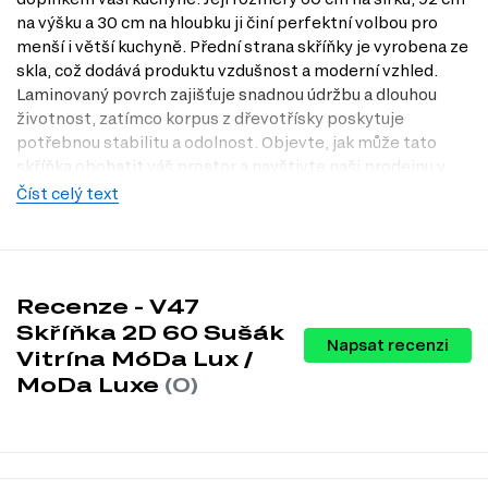
na výšku a 30 cm na hloubku ji činí perfektní volbou pro
menší i větší kuchyně. Přední strana skříňky je vyrobena ze
skla, což dodává produktu vzdušnost a moderní vzhled.
Laminovaný povrch zajišťuje snadnou údržbu a dlouhou
životnost, zatímco korpus z dřevotřísky poskytuje
potřebnou stabilitu a odolnost. Objevte, jak může tato
skříňka obohatit váš prostor a navštivte naši prodejnu v
Praze, kde si ji můžete prohlédnout na vlastní oči.
Číst celý text
Dostupné modifikace produktu
Skříňka 2D 60 Sušák Vitrína MóDa Lux / MoDa Luxe je
dostupná v několika atraktivních barvách, které snadno
Recenze - V47
zapadnou do vašeho interiéru:
Skříňka 2D 60 Sušák
Napsat recenzi
Barva těla: bílá.
Vitrína MóDa Lux /
Barva těla: wenge.
MoDa Luxe
(0)
Barva těla: dub mléčný.
Barva těla: slonovina.
Barva těla: antracit.
Barva těla: černá.
Charakteristiky, vlastnosti a výhody