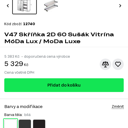
Kód zboží:
12740
V47 Skříňka 2D 60 Sušák Vitrína
MóDa Lux / MoDa Luxe
5 383
Kč – doporučená cena výrobce
5 329
Kč
Cena včetně DPH
Přidat do košíku
Barvy a modifikace
Změnit
Barva těla:
bílá