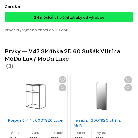
Záruka
24 ​​​​měsíců oficiální záruky od výrobce
Vrácení / výměna zboží do 30 dnů
Prvky — V47 Skříňka 2D 60 Sušák Vitrína
MóDa Lux / MoDa Luxe
Korpus č. 47 v 600*920 Luxe
Fasáda f 300*920 vitrína
MoDa
Šířka
Výška
Hloubka
Šířka
Výška