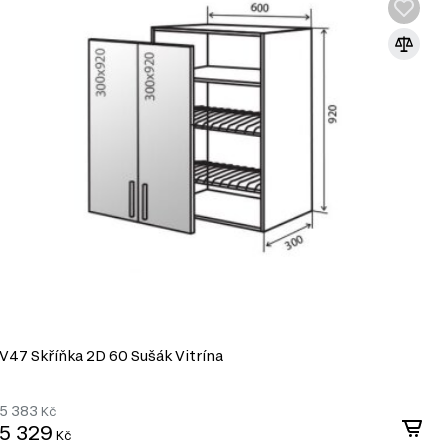
í.
se skládá z 165 produktů, které zahrnují:
R
V47 Skříňka 2D 60 Sušák Vitrína
V
5 383
3
Kč
5 329
3
Kč