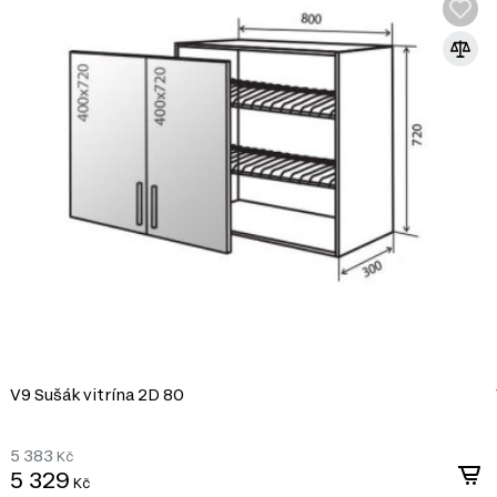
ntní vzhled a umožňuje vám vystavit oblíbené kuchyňské doplňky či nádob
olnost a dlouhou životnost.
oškozením, ale také usnadňuje její údržbu a čištění.
skříňky, což je důležité pro každodenní používání.
vků:
ku):
Modulární kuchyně MóDa Lux / MoDa Luxe
. Modulový systém 
V9 Sušák vitrína 2D 80
SKLO
5 383
Kč
5 329
Kč