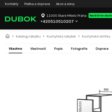
Kontakty
Platba a doprava
Akce a slevy
11000 Staré Město Praha
Navštivte obch
+420510510207
Katalog nábytku
Kuchyňský nábytek
Kuchyňské skříňky
Všechno
Vlastnosti
Popis
Fotografie
Doprava