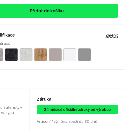
Přidat do košíku
ifikace
Změnit
tracit
Záruka
u zahrnuty v
24 ​​​​měsíců oficiální záruky od výrobce
 na typu
Vrácení / výměna zboží do 30 dnů