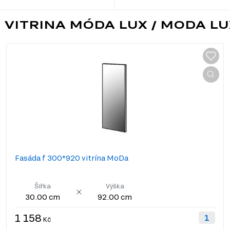
 VITRINA MÓDA LUX / MODA L
Fasáda f 300*920 vitrína MoDa
Šířka
Výška
30.00 cm
92.00 cm
1 158
Kč