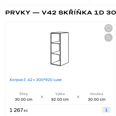
PRVKY — V42 SKŘÍŇKA 1D 30
Korpus č. 42 v 300*920 Luxe
Šířka
Výška
Hloubka
30.00 cm
92.00 cm
30.00 cm
1 267
Kč