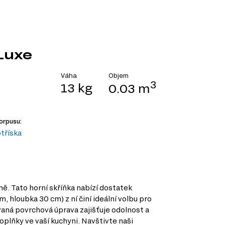
Luxe
Objem
Váha
3
13 kg
0.03 m
orpusu:
tříska
ě. Tato horní skříňka nabízí dostatek
, hloubka 30 cm) z ní činí ideální volbu pro
vaná povrchová úprava zajišťuje odolnost a
plňky ve vaší kuchyni. Navštivte naši