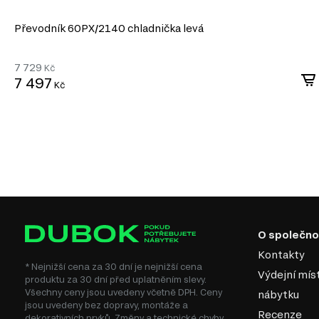
Převodník 60PХ/2140 chladnička levá
7 729
Kč
7 497
Kč
O společno
Kontakty
* Nejnižší cena za 30 dní je nejnižší cena
Výdejní mís
produktu za 30 dní před uplatněním slevy.
Všechny ceny jsou uvedeny včetně DPH. Ceny
nábytku
jsou uvedeny bez dopravy, montáže a
Recenze
dekorativních prvků. Změny a technické chyby