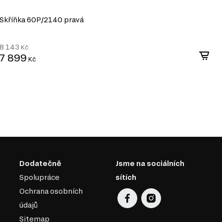
Skříňka 60P/2140 pravá
S
8 143
8
Kč
7 899
7
Kč
Dodatečně
Jsme na sociálních
Spolupráce
sítích
Ochrana osobních
údajů
Sitemap