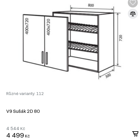
Materiál přední strany.
Prosklená přední část dodává skříňce elega
Materiál.
Skříňka je vyrobena z kvalitního talíře, což zajišťuje její od
Povrchová úprava.
Laminovaná úprava nejenže chrání skříňku před p
Materiál korpusu.
Korpus z dřevotřísky zajišťuje stabilitu a pevnost 
Informace o sestavě
Tento produkt je sestavou, která se skládá z následujících pr
Korpus č. 42 v 300*920 Luxe, 1 ks
Fasáda f 300*920 vitrína MoDa, 1 ks
Informace o sérii nábytku
Tento produkt je prvkem modulového systému (série nábyt
Různé varianty: 112
Dolní kuchyňské skříňky
Horní kuchyňské skříňky
Kuchyňské skřínky
V9 Sušák 2D 80
Kuchyňské dvířka
Doplňky do kuchyně
4 544
Kč
4 499
Kč