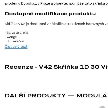
prodejnu Dubok.cz v Praze a objevte, jak může tato skříňka 
Dostupné modifikace produktu
Skříňka V42 je dostupná v několika atraktivních barevných v
Barva těla: bílá
wenge
dub mléčný
šedá
Číst celý text
slonovina
antracit
kašmír
černá
Recenze - V42 Skříňka 1D 30 V
dub Appalačský
beton
borovice natty
beton tmavý
Nymfaea alba
Charakteristiky, vlastnosti a výhod
DALŠÍ PRODUKTY — MODULÁR
Velikost.
Skříňka má ideální rozměry 30 cm šířky, 92 cm výšky a 30 cm 