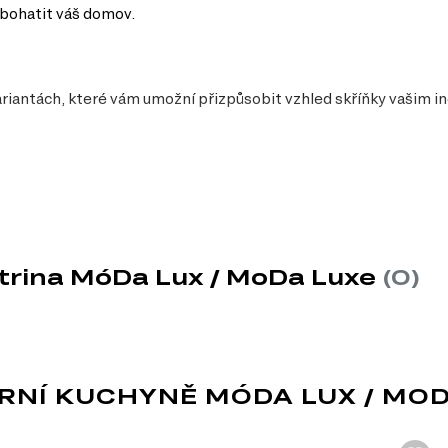
obohatit váš domov.
ariantách, které vám umožní přizpůsobit vzhled skříňky vašim i
itrina MóDa Lux / MoDa Luxe
(0)
y
NÍ KUCHYNĚ MÓDA LUX / MOD
hloubky, což ji činí perfektní volbou pro úzké prostory.