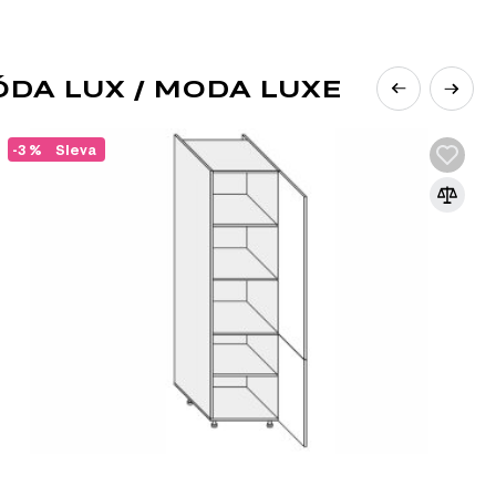
v nábytkářském průmyslu, které využívá
 nábytku. Dodávají nábytku eleganci a
é a funkční výrobky. Skleněné fasády mohou
možňuje jejich přizpůsobení různým stylům
DA LUX / MODA LUXE
-3 %
Sleva
jí nábytku moderní a lehký vzhled. Skvěle se
nebo MDF.
 od nečistot a prachu, což je činí praktickými pro
ované sklo zachovává otevřenost a lehkost v
 nebo tónované do různých barev, což umožňuje
o tvorbu stylového a moderního nábytku,