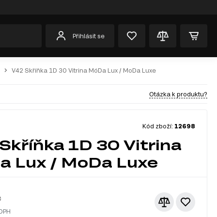
Přihlásit se
V42 Skříňka 1D 30 Vitrina MóDa Lux / MoDa Luxe
Otázka k produktu?
Kód zboží:
12698
Skříňka 1D 30 Vitrina
 Lux / MoDa Luxe
č
 DPH