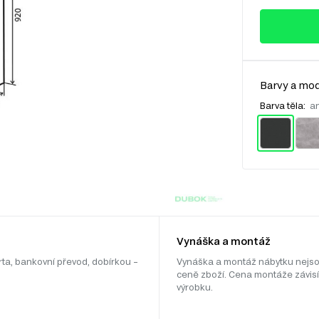
Barvy a mod
Barva těla:
an
Vynáška a montáž
rta, bankovní převod, dobírkou –
Vynáška a montáž nábytku nejso
ceně zboží. Cena montáže závisí
výrobku.