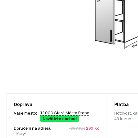
Doprava
Platba
11000 Staré Město Praha
Vaše město:
Hotovost, ka
Navštivte obchod
49 korun.
Doručení na adresu:
(663 Kč)
299 Kč
- Kurýr