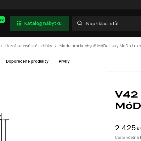
od
Katalog nábytku
Horní kuchyňské skříňky
Modulární kuchyně MóDa Lux / MoDa Luxe
Doporučené produkty
Prvky
V42 
MóDa
2 425
K
Cena včetně