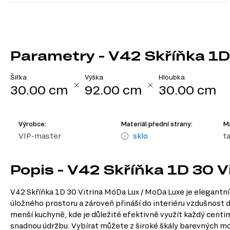
Parametry - V42 Skříňka 1D
Šířka
Výška
Hloubka
30.00 cm
92.00 cm
30.00 cm
Výrobce:
Materiál přední strany:
Ma
VIP-master
sklo
ta
Popis - V42 Skříňka 1D 30 
V42 Skříňka 1D 30 Vitrina MóDa Lux / MoDa Luxe je elegantní 
úložného prostoru a zároveň přináší do interiéru vzdušnost dí
menší kuchyně, kde je důležité efektivně využít každý centim
snadnou údržbu. Vybírat můžete z široké škály barevných mo