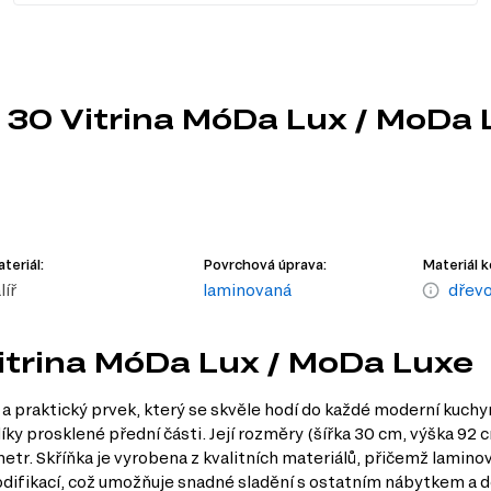
 30 Vitrina MóDa Lux / MoDa 
teriál:
Povrchová úprava:
Materiál k
líř
laminovaná
dřevo
Vitrina MóDa Lux / MoDa Luxe
a praktický prvek, který se skvěle hodí do každé moderní kuchyn
ky prosklené přední části. Její rozměry (šířka 30 cm, výška 92 cm
etr. Skříňka je vyrobena z kvalitních materiálů, přičemž lamino
difikací, což umožňuje snadné sladění s ostatním nábytkem a do