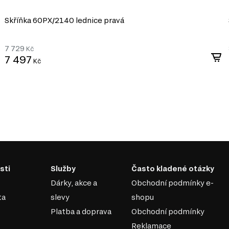
Skříňka 60PХ/2140 lednice pravá
7 729
Kč
7 497
Kč
sti
Služby
Často kladené otázky
Dárky, akce a
Obchodní podmínky e-
ta
slevy
shopu
Platba a doprava
Obchodní podmínky
Reklamace