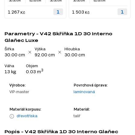
30.00 cm
92.00 cm
30.00 cm
30.00 cm
92.00 cm
1 267
1 503
Kč
Kč
Parametry - V42 Skříňka 1D 30 Interno
Glaňec Luxe
Šířka
Výška
Hloubka
30.00 cm
92.00 cm
30.00 cm
Váha
Objem
3
13 kg
0.03 m
Výrobce:
Povrchová úprava:
VIP-master
laminovaná
Materiál korpusu:
Materiál:
dřevotříska
talíř
Popis - V42 Skříňka 1D 30 Interno Glaňec