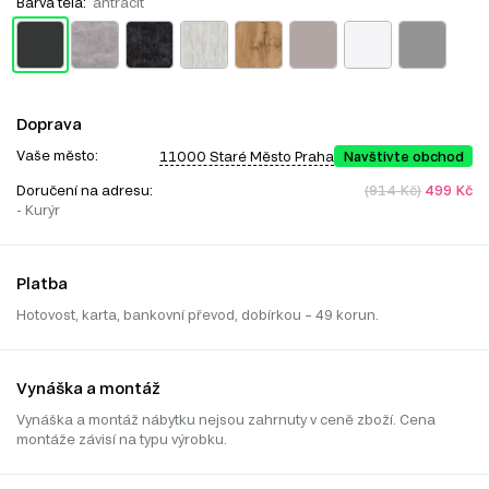
Barva těla:
antracit
Doprava
Vaše město:
11000 Staré Město Praha
Navštivte obchod
Doručení na adresu:
(914 Kč)
499 Kč
- Kurýr
Platba
Hotovost, karta, bankovní převod, dobírkou – 49 korun.
Vynáška a montáž
Vynáška a montáž nábytku nejsou zahrnuty v ceně zboží. Cena
montáže závisí na typu výrobku.