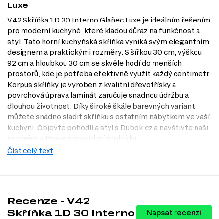
Luxe
V42 Skříňka 1D 30 Interno Glaňec Luxe je ideálním řešením
pro moderní kuchyně, které kladou důraz na funkčnost a
styl. Tato horní kuchyňská skříňka vyniká svým elegantním
designem a praktickými rozměry. S šířkou 30 cm, výškou
92 cm a hloubkou 30 cm se skvěle hodí do menších
prostorů, kde je potřeba efektivně využít každý centimetr.
Korpus skříňky je vyroben z kvalitní dřevotřísky a
povrchová úprava laminát zaručuje snadnou údržbu a
dlouhou životnost. Díky široké škále barevných variant
můžete snadno sladit skříňku s ostatním nábytkem ve vaší
kuchyni. Objevte pohodlí a styl s Dubok.cz a navštivte naši
prodejnu v Praze pro osobní prohlídku.
Číst celý text
Dostupné modifikace produktu
Skříňka V42 je k dispozici v několika atraktivních
modifikacích, které vám umožní přizpůsobit si ji podle
vašich představ:
Recenze - V42
Barva těla: bílá, wenge, dub mléčný, šedá, slonovina, antracit,
Skříňka 1D 30 Interno
Napsat recenzi
kašmír, černá, dub Appalačský, beton, borovice natty, beton tmavý,