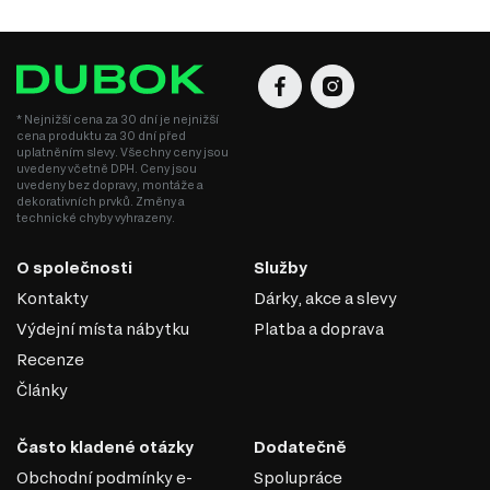
* Nejnižší cena za 30 dní je nejnižší
cena produktu za 30 dní před
uplatněním slevy. Všechny ceny jsou
uvedeny včetně DPH. Ceny jsou
uvedeny bez dopravy, montáže a
dekorativních prvků. Změny a
technické chyby vyhrazeny.
O společnosti
Služby
Kontakty
Dárky, akce a slevy
Výdejní místa nábytku
Platba a doprava
Recenze
Články
Často kladené otázky
Dodatečně
Obchodní podmínky e-
Spolupráce