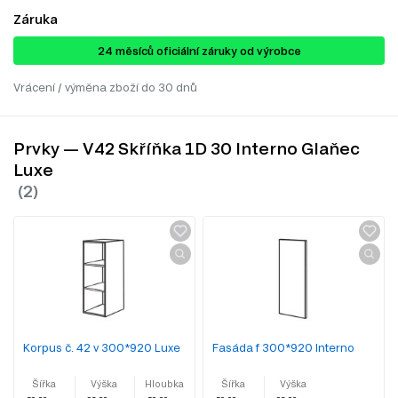
Záruka
24 ​​​​měsíců oficiální záruky od výrobce
Vrácení / výměna zboží do 30 dnů
Prvky — V42 Skříňka 1D 30 Interno Glaňec
Luxe
Korpus č. 42 v 300*920 Luxe
Fasáda f 300*920 Interno
Šířka
Výška
Hloubka
Šířka
Výška