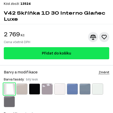
Kód zboží:
13524
V42 Skříňka 1D 30 Interno Glaňec
Luxe
2 769
Kč
Cena včetně DPH
Přidat do košíku
Barvy a modifikace
Změnit
Barva fasády:
bílý lesk