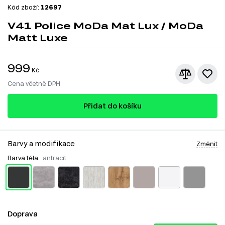
Kód zboží:
12697
V41 Police MoDa Mat Lux / MoDa
Matt Luxe
999
Kč
Cena včetně DPH
Přidat do košíku
Barvy a modifikace
Změnit
Barva těla:
antracit
Doprava