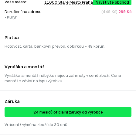
Vaše město:
11000 Staré Město Praha
Navštivte obchod
Doručení na adresu:
(449 Kč)
299 Kč
- Kurýr
Platba
Hotovost, karta, bankovní převod, dobírkou – 49 korun.
Vynáška a montáž
Vynáška a montáž nábytku nejsou zahrnuty v ceně zboží. Cena
montáže závisí na typu výrobku.
Záruka
24 ​​​​měsíců oficiální záruky od výrobce
Vrácení / výměna zboží do 30 dnů