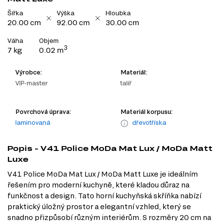
Šířka
Výška
Hloubka
20.00 cm
92.00 cm
30.00 cm
Váha
Objem
3
7 kg
0.02 m
Výrobce:
Materiál:
VIP-master
talíř
Povrchová úprava:
Materiál korpusu:
laminovaná
dřevotříska
Popis - V41 Police MoDa Mat Lux / MoDa Matt
Luxe
V41 Police MoDa Mat Lux / MoDa Matt Luxe je ideálním
řešením pro moderní kuchyně, které kladou důraz na
funkčnost a design. Tato horní kuchyňská skříňka nabízí
praktický úložný prostor a elegantní vzhled, který se
snadno přizpůsobí různým interiérům. S rozměry 20 cm na