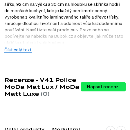
šířku, 92 cm na výšku a 30 cm na hloubku se skříňka hodí i
do menších kuchyní, kde je každý centimetr cenný.
Vyrobena z kvalitního laminovaného talíře a dřevotřísky,
zaručuje dlouhou životnost a odolnost vůči každodennímu
používání. Navštivte naši prodejnu v Praze nebo se
podívejte na nabídku na Dubok.cz a objevte, jak může tato
skříňka obohatit vaši kuchyni.
Číst celý text
Dostupné modifikace produktu
V41 Police MoDa Mat Lux / MoDa Matt Luxe je k dispozici v
několika atraktivních barvách, které umožňují snadné
sladění s vaším interiérem:
Recenze - V41 Police
Barva těla: bílá
MoDa Mat Lux / MoDa
Napsat recenzi
wenge
Matt Luxe
(0)
dub mléčný
šedá
slonovina
antracit
kašmír
černá
dub Appalačský
Další produkty — Modulární