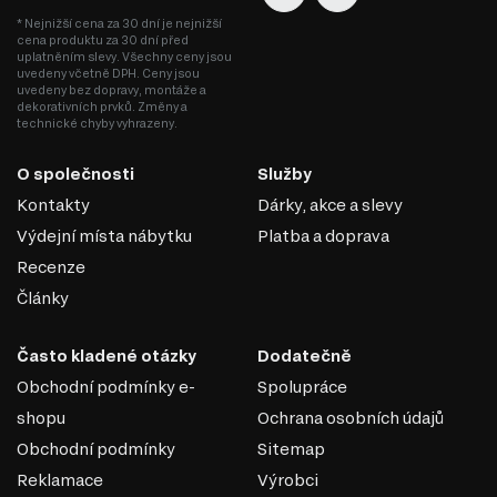
* Nejnižší cena za 30 dní je nejnižší
cena produktu za 30 dní před
uplatněním slevy. Všechny ceny jsou
uvedeny včetně DPH. Ceny jsou
uvedeny bez dopravy, montáže a
dekorativních prvků. Změny a
technické chyby vyhrazeny.
O společnosti
Služby
Kontakty
Dárky, akce a slevy
Výdejní místa nábytku
Platba a doprava
Recenze
Články
Často kladené otázky
Dodatečně
Obchodní podmínky e-
Spolupráce
shopu
Ochrana osobních údajů
Obchodní podmínky
Sitemap
Reklamace
Výrobci