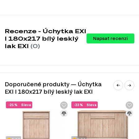
Recenze - Úchytka EXI
I 180x217 bílý lesklý
Napsat recenzi
lak EXI
(0)
Doporučené produkty — Úchytka
EXI I 180x217 bílý lesklý lak EXI
-25 %
Sleva
-23 %
Sleva