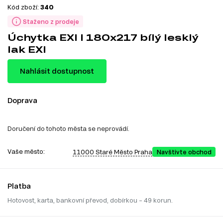
Kód zboží:
340
Staženo z prodeje
Úchytka EXI I 180x217 bílý lesklý
lak EXI
Nahlásit dostupnost
Doprava
Doručení do tohoto města se neprovádí.
Vaše město:
11000 Staré Město Praha
Navštivte obchod
Platba
Hotovost, karta, bankovní převod, dobírkou – 49 korun.