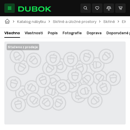
Katalog nábytku
Skříně a úložné prostory
Skříně
EXI
Všechno
Vlastnosti
Popis
Fotografie
Doprava
Doporučené 
Staženo z prodeje