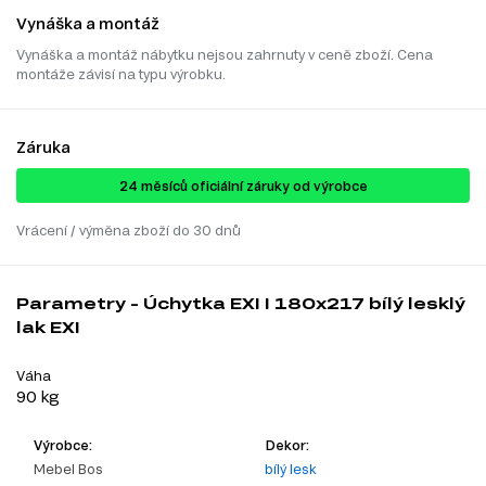
Vynáška a montáž
Vynáška a montáž nábytku nejsou zahrnuty v ceně zboží. Cena
montáže závisí na typu výrobku.
Záruka
24 ​​​​měsíců oficiální záruky od výrobce
Vrácení / výměna zboží do 30 dnů
Parametry - Úchytka EXI I 180x217 bílý lesklý
lak EXI
Váha
90 kg
Výrobce:
Dekor:
Mebel Bos
bílý lesk