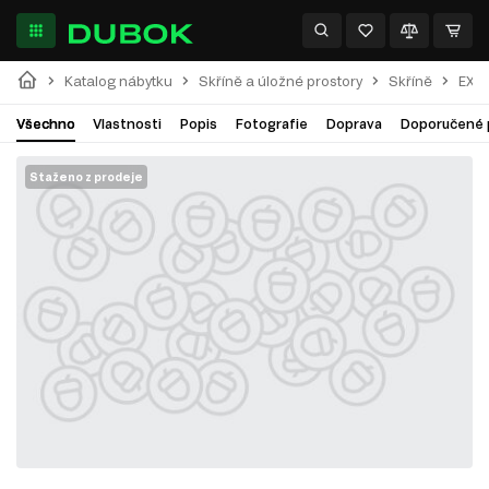
Katalog nábytku
Skříně a úložné prostory
Skříně
EXI
Všechno
Vlastnosti
Popis
Fotografie
Doprava
Doporučené 
Staženo z prodeje