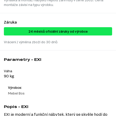
Vynáška a montáž nábytku nejsou zahrnuty v ceně zboží. Cena
montáže závisí na typu výrobku.
Záruka
24 ​​​​měsíců oficiální záruky od výrobce
Vrácení / výměna zboží do 30 dnů
Parametry - EXI
Váha
90 kg
Výrobce:
Mebel Bos
Popis - EXI
EXI je moderní a funkční nábytek, který se skvěle hodí do