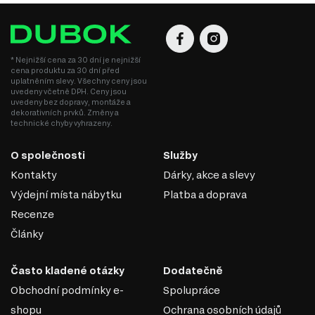
* Nejnižší cena za 30 dní je nejnižší
cena produktu za 30 dní před
uplatněním slevy. Všechny ceny jsou
uvedeny včetně DPH. Ceny jsou
uvedeny bez dopravy, montáže a
dekorativních prvků. Změny a
technické chyby vyhrazeny.
O společnosti
Služby
Kontakty
Dárky, akce a slevy
Výdejní místa nábytku
Platba a doprava
Recenze
Články
Často kladené otázky
Dodatečně
Obchodní podmínky e-
Spolupráce
shopu
Ochrana osobních údajů