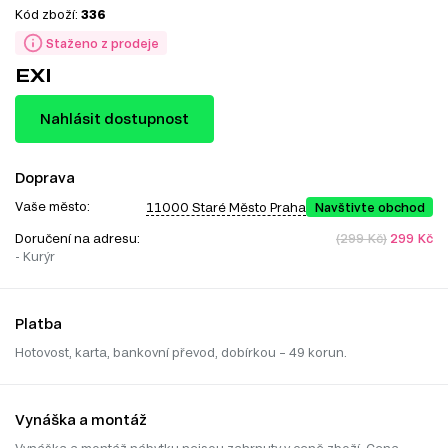
Kód zboží:
336
Staženo z prodeje
EXI
Nahlásit dostupnost
Doprava
Vaše město:
11000 Staré Město Praha
Navštivte obchod
Doručení na adresu:
(299 Kč)
299 Kč
- Kurýr
Platba
Hotovost, karta, bankovní převod, dobírkou – 49 korun.
Vynáška a montáž