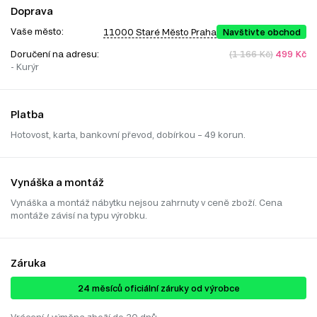
Doprava
Vaše město:
11000 Staré Město Praha
Navštivte obchod
Doručení na adresu:
(1 166 Kč)
499 Kč
- Kurýr
Platba
Hotovost, karta, bankovní převod, dobírkou – 49 korun.
Vynáška a montáž
Vynáška a montáž nábytku nejsou zahrnuty v ceně zboží. Cena
montáže závisí na typu výrobku.
Záruka
24 ​​​​měsíců oficiální záruky od výrobce