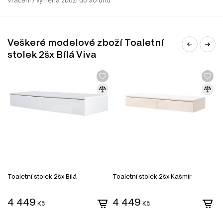
Vrácení / výměna zboží do 30 dnů
Veškeré modelové zboží Toaletní
stolek 2šx Bílá Viva
Toaletní stolek 2šx Bílá
Toaletní stolek 2šx Kašmír
T
4 449
4 449
Kč
Kč