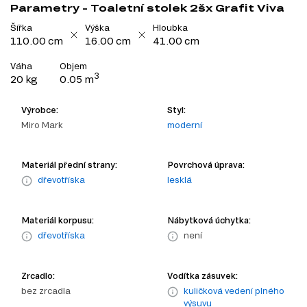
Parametry - Toaletní stolek 2šx Grafit Viva
Šířka
Výška
Hloubka
110.00 cm
16.00 cm
41.00 cm
Váha
Objem
3
20 kg
0.05 m
Výrobce:
Styl:
Miro Mark
moderní
Materiál přední strany:
Povrchová úprava:
dřevotříska
lesklá
Materiál korpusu:
Nábytková úchytka:
dřevotříska
není
Zrcadlo:
Vodítka zásuvek:
bez zrcadla
kuličková vedení plného
výsuvu