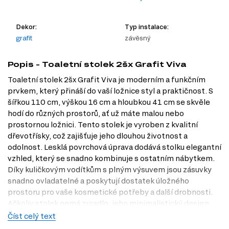
Dekor:
Typ instalace:
grafit
závěsný
Popis - Toaletní stolek 2šx Grafit Viva
Toaletní stolek 2šx Grafit Viva je moderním a funkčním
prvkem, který přináší do vaší ložnice styl a praktičnost. S
šířkou 110 cm, výškou 16 cm a hloubkou 41 cm se skvěle
hodí do různých prostorů, ať už máte malou nebo
prostornou ložnici. Tento stolek je vyroben z kvalitní
dřevotřísky, což zajišťuje jeho dlouhou životnost a
odolnost. Lesklá povrchová úprava dodává stolku elegantní
vzhled, který se snadno kombinuje s ostatním nábytkem.
Díky kuličkovým vodítkům s plným výsuvem jsou zásuvky
snadno ovladatelné a poskytují dostatek úložného
prostoru pro vaše kosmetické potřeby a další drobnosti.
Ačkoliv stolek nemá zrcadlo, jeho minimalistický design
umožňuje snadnou integraci do jakéhokoliv interiéru.
Číst celý text
Navštivte naši prodejnu v Praze a objevte, jak může tento