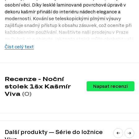
osobní věci. Díky lesklé laminované povrchové úpravě v
dekoru kašmír přináší do interiéru nádech elegance a
modernosti. Kování se teleskopickými plnými výsuvy
zajišťuje snadný přístup k obsahu zásuvek, což oceníte při
každodenním používání. Navštivte naši prodejnu v Praze
na Dubok.cz a objevte, jak tento stolek může obohatit vaši
ložnici.
Číst celý text
Dostupné modifikace produktu
Noční stolek 1šx Kašmír Viva je dostupný v několika
atraktivních dekorech, které vám umožní vybrat si
Recenze - Noční
variantu, která nejlépe ladí s vaším interiérem. K dispozici
stolek 1šx Kašmír
Napsat recenzi
jsou následující modifikace:
Viva
(0)
Bílá
Dub artisan
Grafit
Kašmír
Šedá činčila
Charakteristiky, vlastnosti a výhody
Další produkty — Série do ložnice