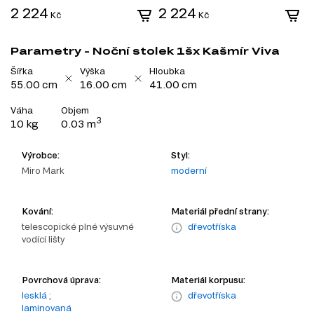
2 224
2 224
2
Kč
Kč
Parametry - Noční stolek 1šx Kašmír Viva
Šířka
Výška
Hloubka
55.00 cm
16.00 cm
41.00 cm
Váha
Objem
3
10 kg
0.03 m
Výrobce:
Styl:
Miro Mark
moderní
Kování:
Materiál přední strany:
telescopické plné výsuvné
dřevotříska
vodící lišty
Povrchová úprava:
Materiál korpusu:
lesklá
;
dřevotříska
laminovaná