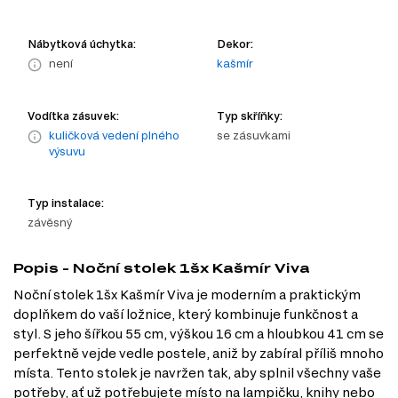
Nábytková úchytka:
Dekor:
není
kašmír
Vodítka zásuvek:
Typ skříňky:
kuličková vedení plného
se zásuvkami
výsuvu
Typ instalace:
závěsný
Popis - Noční stolek 1šx Kašmír Viva
Noční stolek 1šx Kašmír Viva je moderním a praktickým
doplňkem do vaší ložnice, který kombinuje funkčnost a
styl. S jeho šířkou 55 cm, výškou 16 cm a hloubkou 41 cm se
perfektně vejde vedle postele, aniž by zabíral příliš mnoho
místa. Tento stolek je navržen tak, aby splnil všechny vaše
potřeby, ať už potřebujete místo na lampičku, knihy nebo