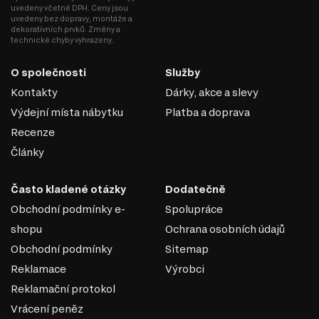
univerzálnosti a dostupnosti.
uvedeny včetně DPH. Ceny jsou
uvedeny bez dopravy, montáže a
Výhody DTD:
dekorativních prvků. Změny a
technické chyby vyhrazeny.
Různorodost designů: Umožňuje výrobu nábytku v moderním,
klasickém nebo jiném stylu díky široké škále dekorativních povrchů.
O společnosti
Snadné zpracování: DTD lze snadno řezat a vrtat, což umožňuje
Služby
výrobu nábytku různých tvarů a konstrukcí.
Kontakty
Dárky, akce a slevy
Odolnost vůči vlivům: Laminované DTD je dobře chráněné proti
vlhkosti, ultrafialovému záření a mechanickému poškození.
Výdejní místa nábytku
Platba a doprava
Ekologičnost: Moderní výrobci zajišťují minimální úroveň emisí
Recenze
formaldehydu v souladu s ekologickými normami.
Články
DTD je praktickým a ekonomickým řešením v nábytkářské
výrobě, které umožňuje vytvářet jak standardní, tak
jedinečné designové produkty.
Často kladené otázky
Dodatečně
Obchodní podmínky e-
Spolupráce
shopu
Ochrana osobních údajů
Obchodní podmínky
Sitemap
Reklamace
Výrobci
Reklamační protokol
Vrácení peněz