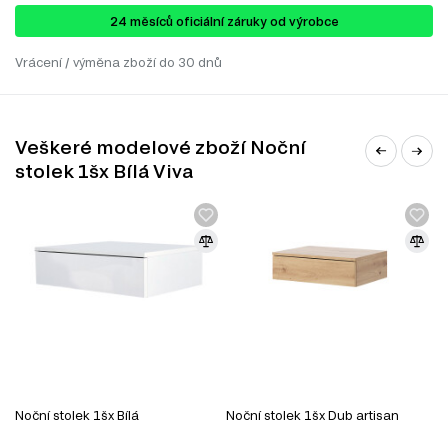
24 ​​​​měsíců oficiální záruky od výrobce
Vrácení / výměna zboží do 30 dnů
Veškeré modelové zboží Noční
stolek 1šx Bílá Viva
Noční stolek 1šx Bílá
Noční stolek 1šx Dub artisan
N