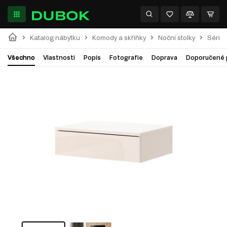
Katalog nábytku
Komody a skříňky
Noční stolky
Série 
Všechno
Vlastnosti
Popis
Fotografie
Doprava
Doporučené 