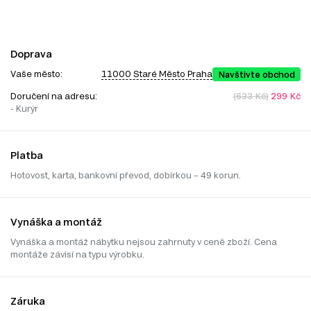
Doprava
Vaše město:
11000 Staré Město Praha
Navštivte obchod
Doručení na adresu:
(633 Kč)
299 Kč
- Kurýr
Platba
Hotovost, karta, bankovní převod, dobírkou – 49 korun.
Vynáška a montáž
Vynáška a montáž nábytku nejsou zahrnuty v ceně zboží. Cena
montáže závisí na typu výrobku.
Záruka