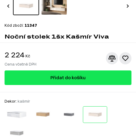
Kód zboží:
11347
Noční stolek 1šx Kašmír Viva
2 224
Kč
Cena včetně DPH
Přidat do košíku
Dekor:
kašmír