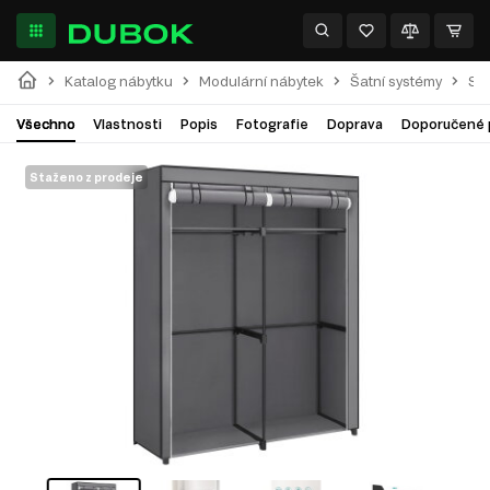
Katalog nábytku
Modulární nábytek
Šatní systémy
Skř
Všechno
Vlastnosti
Popis
Fotografie
Doprava
Doporučené 
Staženo z prodeje