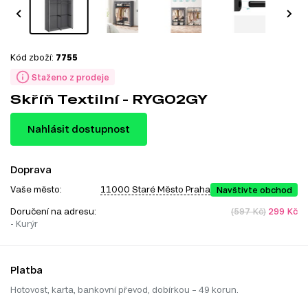
Kód zboží:
7755
Staženo z prodeje
Skříň Textilní - RYG02GY
Nahlásit dostupnost
Doprava
Vaše město:
11000 Staré Město Praha
Navštivte obchod
Doručení na adresu:
(597 Kč)
299 Kč
- Kurýr
Platba
Hotovost, karta, bankovní převod, dobírkou – 49 korun.