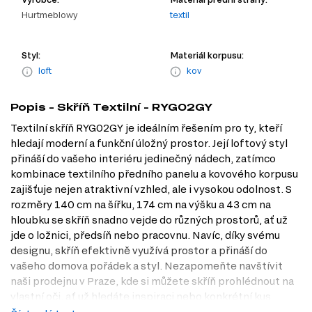
Hurtmeblowy
textil
Styl:
Materiál korpusu:
loft
kov
Popis - Skříň Textilní - RYG02GY
Textilní skříň RYG02GY je ideálním řešením pro ty, kteří
hledají moderní a funkční úložný prostor. Její loftový styl
přináší do vašeho interiéru jedinečný nádech, zatímco
kombinace textilního předního panelu a kovového korpusu
zajišťuje nejen atraktivní vzhled, ale i vysokou odolnost. S
rozměry 140 cm na šířku, 174 cm na výšku a 43 cm na
hloubku se skříň snadno vejde do různých prostorů, ať už
jde o ložnici, předsíň nebo pracovnu. Navíc, díky svému
designu, skříň efektivně využívá prostor a přináší do
vašeho domova pořádek a styl. Nezapomeňte navštívit
naši prodejnu v Praze, kde si můžete skříň prohlédnout na
vlastní oči, ať už hledáte inspiraci nebo konkrétní kus
nábytku.