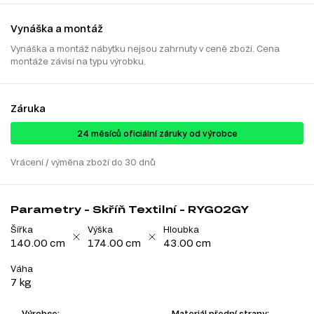
Vynáška a montáž
Vynáška a montáž nábytku nejsou zahrnuty v ceně zboží. Cena
montáže závisí na typu výrobku.
Záruka
24 ​​​​měsíců oficiální záruky od výrobce
Vrácení / výměna zboží do 30 dnů
Parametry - Skříň Textilní - RYG02GY
Šířka
Výška
Hloubka
140.00 cm
174.00 cm
43.00 cm
Váha
7 kg
Výrobce:
Materiál přední strany: