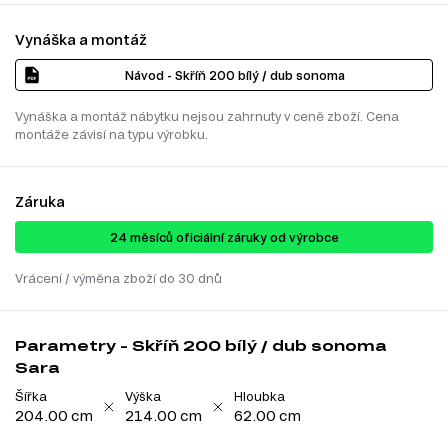
Vynáška a montáž
Návod - Skříň 200 bílý / dub sonoma
Vynáška a montáž nábytku nejsou zahrnuty v ceně zboží. Cena
montáže závisí na typu výrobku.
Záruka
24 ​​​​měsíců oficiální záruky od výrobce
Vrácení / výměna zboží do 30 dnů
Parametry - Skříň 200 bílý / dub sonoma
Sara
Šířka
Výška
Hloubka
204.00 cm
214.00 cm
62.00 cm