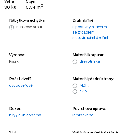
Váha
Objem
3
90 kg
0.34 m
Nábytková úchytka:
Druh skříně:
hliníkový profil
s posuvnými dveřmi
;
se zrcadlem
;
s otevíracími dveřmi
Výrobce:
Materiál korpusu:
Piaski
dřevotříska
Počet dveří:
Materiál přední strany:
dvoudveřové
MDF
;
sklo
Dekor:
Povrchová úprava:
bílý / dub sonoma
laminovaná
Styl:
Vnitřní uspořádání skříně: