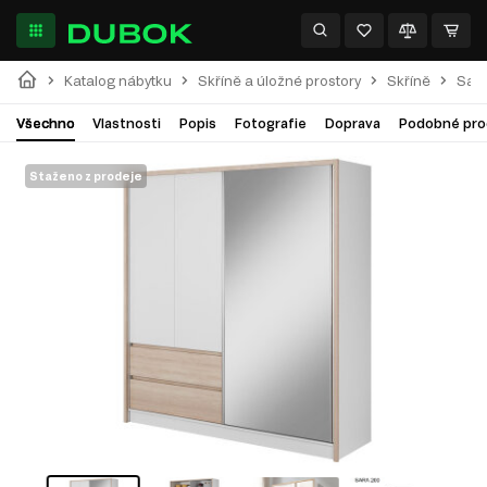
Katalog nábytku
Skříně a úložné prostory
Skříně
Sar
Všechno
Vlastnosti
Popis
Fotografie
Doprava
Podobné pro
Staženo z prodeje