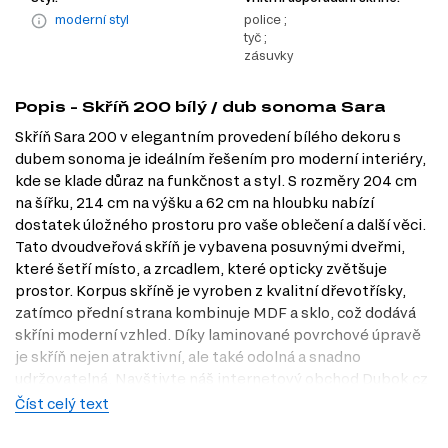
moderní styl
police ;
tyč ;
zásuvky
Popis - Skříň 200 bílý / dub sonoma Sara
Skříň Sara 200 v elegantním provedení bílého dekoru s
dubem sonoma je ideálním řešením pro moderní interiéry,
kde se klade důraz na funkčnost a styl. S rozměry 204 cm
na šířku, 214 cm na výšku a 62 cm na hloubku nabízí
dostatek úložného prostoru pro vaše oblečení a další věci.
Tato dvoudveřová skříň je vybavena posuvnými dveřmi,
které šetří místo, a zrcadlem, které opticky zvětšuje
prostor. Korpus skříně je vyroben z kvalitní dřevotřísky,
zatímco přední strana kombinuje MDF a sklo, což dodává
skříni moderní vzhled. Díky laminované povrchové úpravě
je skříň nejen atraktivní, ale také odolná a snadno
udržovatelná. Navštivte náš internetový obchod Dubok.cz
a objevte, jak může Skříň Sara 200 obohatit váš domov.
Číst celý text
Rádi vás přivítáme také v naší prodejně v Praze, kde si
můžete prohlédnout další kousky našeho sortimentu.