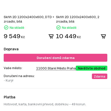
Skříň 2D 1200x2400x600, DTD +
Skříň 2D 1200x2400x600, 2
S
zrcadlo, bílá
zrcadla, bílá
z
Na skladě
Na skladě
9 549
10 449
Kč
Kč
Doprava
Doručení domů zdarma
Vaše město:
11000 Staré Město Praha
Navštivte obchod
Doručení na adresu:
Zdarma
- Kurýr
Platba
Hotovost, karta, bankovní převod, dobírkou – 49 korun.