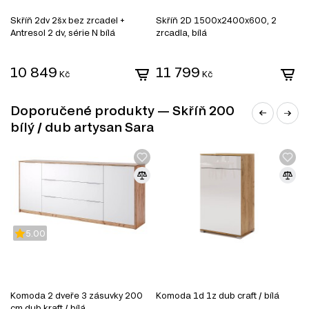
Skříň 2dv 2šx bez zrcadel +
Skříň 2D 1500x2400x600, 2
S
Antresol 2 dv, série N bílá
zrcadla, bílá
z
10 849
11 799
1
Kč
Kč
Doporučené produkty — Skříň 200
bílý / dub artysan Sara
MDF
MDF je jedním z nejoblíbenějších materiálů v
nábytkářském průmyslu. Vyrábí se z dřevěných vláken
lisováním pod vysokým tlakem a teplotou za přidání
speciálních pryskyřic. Díky svým vlastnostem se MDF
5.00
používá k výrobě korpusového nábytku, dvířek,
dekorativních panelů a dalších interiérových prvků.
Vlastnosti MDF:
Komoda 2 dveře 3 zásuvky 200
Komoda 1d 1z dub craft / bílá
K
Pevnost a stabilita. MDF má vysokou hustotu, která zajišťuje dobrou
cm dub kraft / bílá