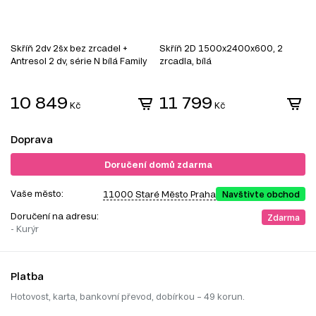
Skříň 2dv 2šx bez zrcadel +
Skříň 2D 1500x2400x600, 2
S
Antresol 2 dv, série N bílá Family
zrcadla, bílá
z
10 849
11 799
Kč
Kč
Doprava
Doručení domů zdarma
Vaše město:
11000 Staré Město Praha
Navštivte obchod
Doručení na adresu:
Zdarma
- Kurýr
Platba
Hotovost, karta, bankovní převod, dobírkou – 49 korun.