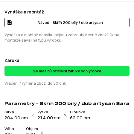
Vynáška a montáž
Návod - Skříň 200 bílý / dub artysan
Vynáška a montáž nábytku nejsou zahrnuty v ceně zboží. Cena
montáže závisí na typu výrobku.
Záruka
24 ​​​​měsíců oficiální záruky od výrobce
Vrácení / výměna zboží do 30 dnů
Parametry - Skříň 200 bílý / dub artysan Sara
Šířka
Výška
Hloubka
204.00 cm
214.00 cm
62.00 cm
Váha
Objem
3