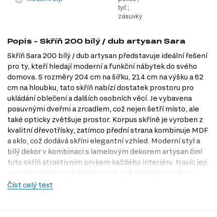
tyč ;
zásuvky
Popis - Skříň 200 bílý / dub artysan Sara
Skříň Sara 200 bílý / dub artysan představuje ideální řešení
pro ty, kteří hledají moderní a funkční nábytek do svého
domova. S rozměry 204 cm na šířku, 214 cm na výšku a 62
cm na hloubku, tato skříň nabízí dostatek prostoru pro
ukládání oblečení a dalších osobních věcí. Je vybavena
posuvnými dveřmi a zrcadlem, což nejen šetří místo, ale
také opticky zvětšuje prostor. Korpus skříně je vyroben z
kvalitní dřevotřísky, zatímco přední strana kombinuje MDF
a sklo, což dodává skříni elegantní vzhled. Moderní styl a
bílý dekor v kombinaci s lamelovým dekorem artysan činí
tuto skříň atraktivním prvkem každého interiéru. Navíc její
povrchová úprava je laminovaná, což zajišťuje snadnou
údržbu a dlouhou životnost. Navštivte naši prodejnu v
Číst celý text
Praze a objevte, jak může Skříň Sara 200 obohatit váš
domov.