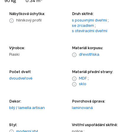
90 kg
0.34 m
Nábytková úchytka:
Druh skříně:
hliníkový profil
s posuvnými dveřmi
;
se zrcadlem
;
s otevíracími dveřmi
Výrobce:
Materiál korpusu:
Piaski
dřevotříska
Počet dveří:
Materiál přední strany:
dvoudveřové
MDF
;
sklo
Dekor:
Povrchová úprava:
bílý / lamella artisan
laminovaná
Styl:
Vnitřní uspořádání skříně:
moderní styl
police ;