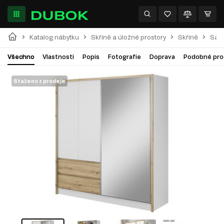
Katalog nábytku
Skříně a úložné prostory
Skříně
Sar
Všechno
Vlastnosti
Popis
Fotografie
Doprava
Podobné pro
Staženo z prodeje