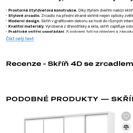
Prostorná čtyřdveřová konstrukce.
Díky čtyřem dveřím nabízí skříň
Stylové zrcadlo.
Zrcadlo na přední straně skříně nejen opticky zvětš
Moderní design.
Skříň v grafitovém dekoru se hodí do různých inte
Kvalitní materiály.
Vyrobená z dřevotřísky a skla, skříň zajišťuje od
Praktické vnitřní uspořádání.
S policemi, tyčí na oblečení a zásuv
Snadná údržba.
Laminovaná povrchová úprava usnadňuje údržbu skřín
Číst celý text
Informace o sérii nábytku
Tento produkt není součástí modulového systému. Pokud mát
Recenze - Skříň 4D se zrcadlem 
DŘEVOTŘÍSKA
DTD (dřevotřísková deska) je jedním z nejrozšířenějších ma
průmyslu. Vyrábí se lisováním dřevních třísek pod vysokým 
PODOBNÉ PRODUKTY — SKŘÍŇ
syntetických pryskyřic jako pojiva. DTD je základním materi
korpusového nábytku, čelních ploch a dekorativních panelů 
univerzálnosti a dostupnosti.
Výhody DTD:
Různorodost designů: Umožňuje výrobu nábytku v moderním, klasické