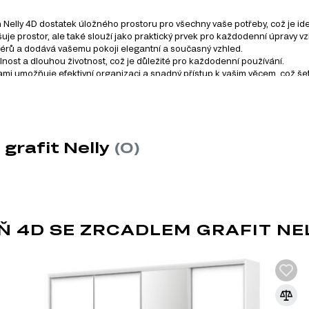
 Nelly 4D dostatek úložného prostoru pro všechny vaše potřeby, což je ideál
uje prostor, ale také slouží jako praktický prvek pro každodenní úpravy v
riérů a dodává vašemu pokoji elegantní a současný vzhled.
olnost a dlouhou životnost, což je důležité pro každodenní používání.
kami umožňuje efektivní organizaci a snadný přístup k vašim věcem, což še
ě, stačí ji otřít vlhkým hadříkem, aby vypadala jako nová.
e zájem o další produkty, doporučujeme prozkoumat naši širok
grafit Nelly
(0)
teriálů v nábytkářském
tlakem s přidáním
 4D SE ZRCADLEM GRAFIT NE
álem pro výrobu
díky své ekonomičnosti,
m nebo jiném stylu díky