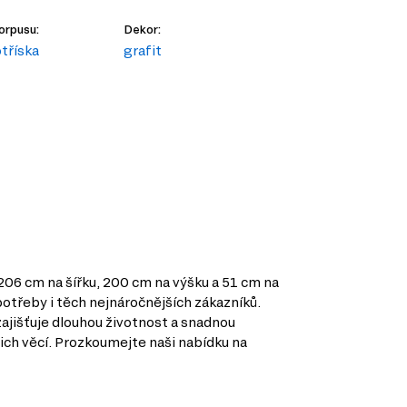
orpusu:
Dekor:
tříska
grafit
y 206 cm na šířku, 200 cm na výšku a 51 cm na
potřeby i těch nejnáročnějších zákazníků.
zajišťuje dlouhou životnost a snadnou
šich věcí. Prozkoumejte naši nabídku na