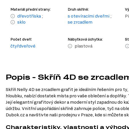
Materiál přední strany:
Druh skříně:
Vý
dřevotříska
;
s otevíracími dveřmi
;
P
sklo
se zrcadlem
Počet dveří:
Nábytková úchytka:
St
čtyřdveřové
plastová
Popis - Skříň 4D se zrcadlem
Skříň Nelly 4D se zrcadlem grafit je ideálním řešením pro ty,
hloubku, nabízí dostatek místa pro vaše oblečení a doplňky. 
Její elegantní grafitový dekor a moderní styl zapadnou do k
údržbu. Vnitřní uspořádání skříně zahrnuje police, tyč na ob
Dubok.cz a navštivte naši prodejnu v Praze, kde si můžete skř
Charakteristiky, vlastnosti a výhod