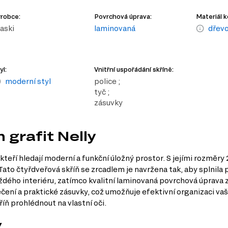
robce:
Povrchová úprava:
Materiál k
iaski
laminovaná
dřevo
yl:
Vnitřní uspořádání skříně:
moderní styl
police ;
tyč ;
zásuvky
 grafit Nelly
 kteří hledají moderní a funkční úložný prostor. S jejími rozměr
Tato čtyřdveřová skříň se zrcadlem je navržena tak, aby splnila 
aždého interiéru, zatímco kvalitní laminovaná povrchová úprava 
lečení a praktické zásuvky, což umožňuje efektivní organizaci va
íň prohlédnout na vlastní oči.
y