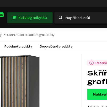
od
Katalog nábytku
ly
Skříň 4D se zrcadlem grafit Nelly
Podobné produkty
Doporučené produkty
Staženo
Skří
grafi
Nahlási