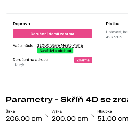
Doprava
Platba
Hotovost, ka
Doručení domů zdarma
49 korun.
11000 Staré Město Praha
Vaše město:
Navštivte obchod
Doručení na adresu:
Zdarma
- Kurýr
Parametry - Skříň 4D se zrc
Šířka
Výška
Hloubka
206.00 cm
200.00 cm
51.00 c