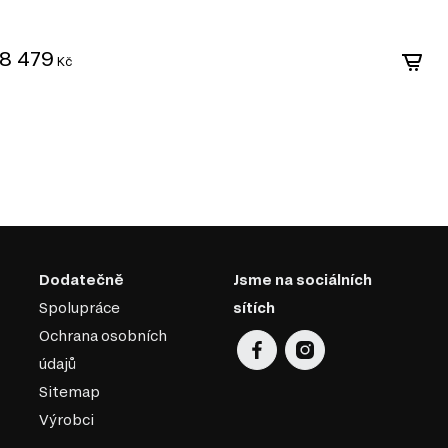
8 479
4
Kč
Dodatečně
Jsme na sociálních
Spolupráce
sítích
Ochrana osobních
údajů
Sitemap
Výrobci