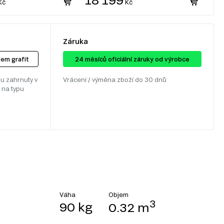
Kč
Kč
Záruka
lem grafit
24 ​​​​měsíců oficiální záruky od výrobce
u zahrnuty v
Vrácení / výměna zboží do 30 dnů
 na typu
Objem
Váha
3
90 kg
0.32 m