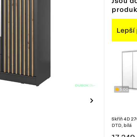
Jsou d
produk
Lepší
5.00
Skříň 4D 2
DTD, bílá
17 249