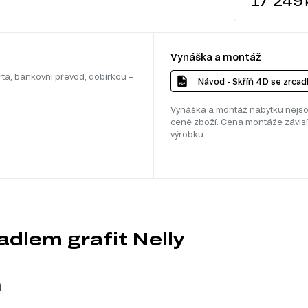
Vynáška a montáž
rta, bankovní převod, dobírkou –
Návod - Skříň 4D se zrcad
Vynáška a montáž nábytku nejso
ceně zboží. Cena montáže závisí
výrobku.
adlem grafit Nelly
m