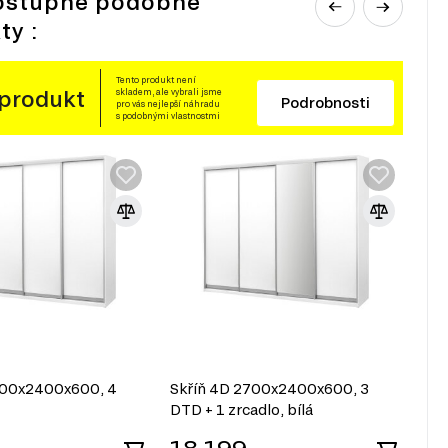
ostupné podobné
ty :
Tento produkt není
 produkt
skladem, ale vybrali jsme
Podrobnosti
pro vás nejlepší náhradu
s podobnými vlastnostmi
700x2400x600, 4
Skříň 4D 2700x2400x600, 3
Skř
DTD + 1 zrcadlo, bílá
DTD
so
18 199
1