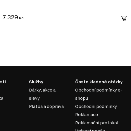
 dřevo dodává nábytku na
7 329
Kč
ideální volbou.
 prvky nebo přírodními
 atmosféru.
py nebo umělecké obrazy,
 užijte si krásu
sti
Služby
Často kladené otázky
Dárky, akce a
Obchodní podmínky e-
ta
slevy
shopu
Platba a doprava
Obchodní podmínky
Reklamace
Reklamační protokol
Vrácení peněz