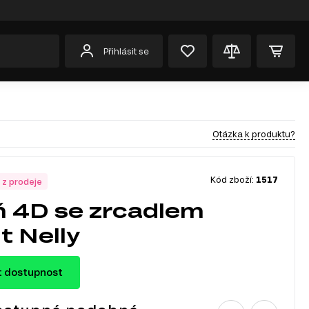
Přihlásit se
Otázka k produktu?
Kód zboží:
1517
 z prodeje
ň 4D se zrcadlem
t Nelly
t dostupnost