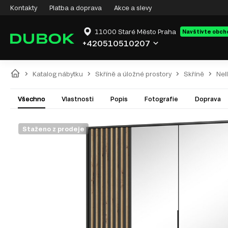
Kontakty
Platba a doprava
Akce a slevy
11000 Staré Město Praha
Navštivte obch
+420510510207
Katalog nábytku
Skříně a úložné prostory
Skříně
Nel
Všechno
Vlastnosti
Popis
Fotografie
Doprava
Staženo z prodeje