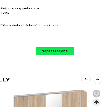
ní pro rodiny i jednotlivce.
zhledu.
tří čas a zjednodušuje každodenní rutinu.
ou nabídku na Dubok.cz.
Napsat recenzi
LLY