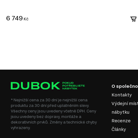
zvyšují komfort.
Trendy materiály. Využití kvalitních materiálů jako je sklo, kov nebo
6 749
odolnosti a stylovosti.
Kč
Pokud hledáte způsob, jak oživit svůj domov, moderní styl je 
Doporučujeme kombinovat moderní nábytek s industriálními
doplňky, což podtrhne jeho jedinečnost a vytvoří příjemnou
Nezapomeňte také na doplňky, jako jsou minimalistické lam
které dokonale doplní celkový dojem. Vybírejte s rozmyslem a
moderního designu ve vašem domově!
O společno
Kontakty
* Nejnižší cena za 30 dní je nejnižší cena
Výdejní mís
produktu za 30 dní před uplatněním slevy.
Všechny ceny jsou uvedeny včetně DPH. Ceny
nábytku
jsou uvedeny bez dopravy, montáže a
Recenze
dekorativních prvků. Změny a technické chyby
vyhrazeny.
Články