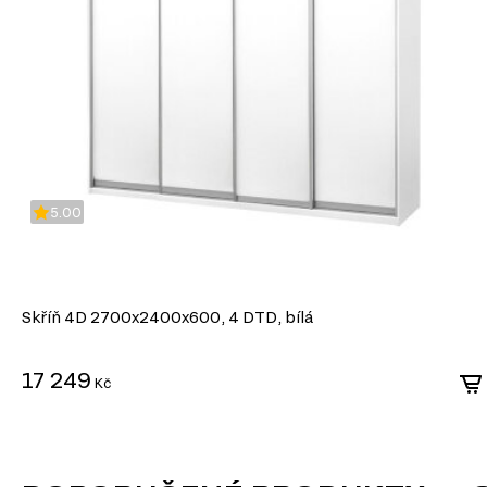
široké škále dekorativních povrchů.
Snadné zpracování: DTD lze snadno řezat a vrtat, což umožňuje výro
konstrukcí.
Odolnost vůči vlivům: Laminované DTD je dobře chráněné proti vlhkost
mechanickému poškození.
Ekologičnost: Moderní výrobci zajišťují minimální úroveň emisí forma
ekologickými normami.
DTD je praktickým a ekonomickým řešením v nábytkářské v
vytvářet jak standardní, tak jedinečné designové produkty.
5.00
Skříň 4D 2700x2400x600, 4 DTD, bílá
17 249
Kč