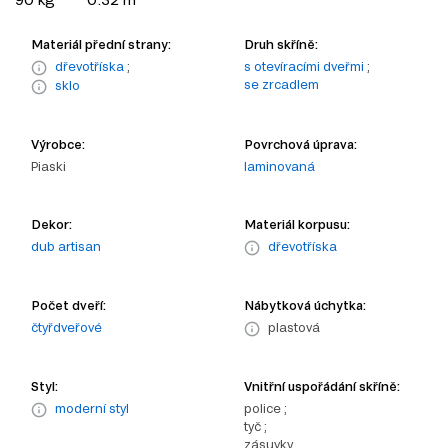
Materiál přední strany:
Druh skříně:
dřevotříska
;
s otevíracími dveřmi
;
se zrcadlem
sklo
Výrobce:
Povrchová úprava:
Piaski
laminovaná
Dekor:
Materiál korpusu:
dub artisan
dřevotříska
Počet dveří:
Nábytková úchytka:
čtyřdveřové
plastová
Styl:
Vnitřní uspořádání skříně:
moderní styl
police ;
tyč ;
zásuvky