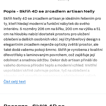
Popis - Skříň 4D se zrcadlem artisan Nelly
Skříň Nelly 4D se zrcadlem artisan je ideálním řešením pro
ty, kteří hledají moderní a funkční nábytek do svého
interiéru. S rozměry 206 cm na šířku, 200 cm na výšku a 51
cm na hloubku nabízí dostatek prostoru pro uložení
oblečení a dalších osobních věcí. Její čtyřdveřový design s
elegantním zrcadlem nejenže opticky zvětší prostor, ale
také dodá vašemu pokoji šmrnc. Skříň je vyrobena z kvalitní
dřevotřísky s laminovaným povrchem, což zajišťuje její
odolnost a snadnou údržbu. Dekor dub artisan přináší do
vašeho domova přírodní teplo a moderní vzhled. Vnitřní
uspořádání skříně zahrnuje police, tyč na oblečení a
zásuvky, což usnadňuje organizaci a přehlednost vašich
věcí. Navštivte naši prodejnu v Praze a objevte, jak může
Číst celý text
Skříň Nelly 4D obohatit váš domov. Na Dubok.cz nabízíme
široký výběr nábytku, který splní vaše očekávání.
Charakteristiky, vlastnosti a výhody