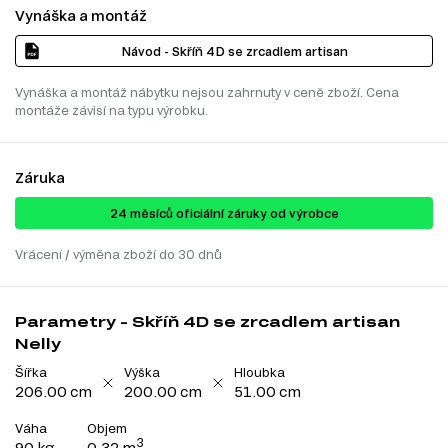
Vynáška a montáž
Návod - Skříň 4D se zrcadlem artisan
Vynáška a montáž nábytku nejsou zahrnuty v ceně zboží. Cena
montáže závisí na typu výrobku.
Záruka
24 ​​​​měsíců oficiální záruky od výrobce
Vrácení / výměna zboží do 30 dnů
Parametry - Skříň 4D se zrcadlem artisan
Nelly
Šířka
Výška
Hloubka
206.00 cm
200.00 cm
51.00 cm
Váha
Objem
3
90 kg
0.32 m