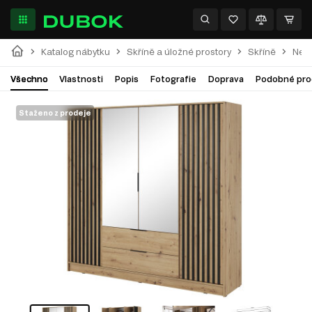
Katalog nábytku
Skříně a úložné prostory
Skříně
Nell
Všechno
Vlastnosti
Popis
Fotografie
Doprava
Podobné pro
Staženo z prodeje