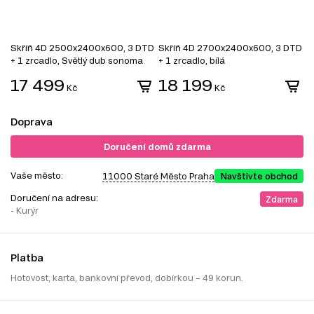
Skříň 4D 2500x2400x600, 3 DTD
Skříň 4D 2700x2400x600, 3 DTD
S
+ 1 zrcadlo, Světlý dub sonoma
+ 1 zrcadlo, bílá
D
17 499
18 199
Kč
Kč
Doprava
Doručení domů zdarma
Vaše město:
11000 Staré Město Praha
Navštivte obchod
Doručení na adresu:
Zdarma
- Kurýr
Platba
Hotovost, karta, bankovní převod, dobírkou – 49 korun.