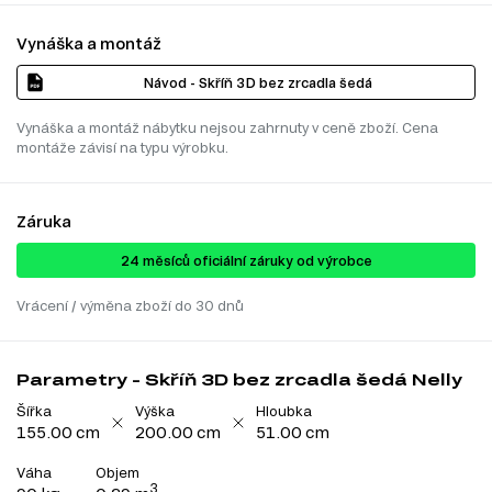
Vynáška a montáž
Návod - Skříň 3D bez zrcadla šedá
Vynáška a montáž nábytku nejsou zahrnuty v ceně zboží. Cena
montáže závisí na typu výrobku.
Záruka
24 ​​​​měsíců oficiální záruky od výrobce
Vrácení / výměna zboží do 30 dnů
Parametry - Skříň 3D bez zrcadla šedá Nelly
Šířka
Výška
Hloubka
155.00 cm
200.00 cm
51.00 cm
Váha
Objem
3