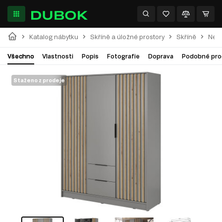
Katalog nábytku
Skříně a úložné prostory
Skříně
Nell
Všechno
Vlastnosti
Popis
Fotografie
Doprava
Podobné pro
Staženo z prodeje