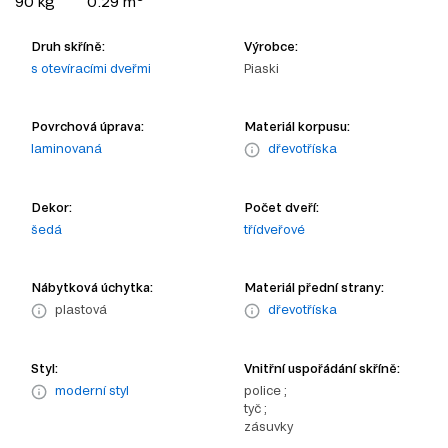
90 kg
0.29 m
Druh skříně:
Výrobce:
s otevíracími dveřmi
Piaski
Povrchová úprava:
Materiál korpusu:
laminovaná
dřevotříska
Dekor:
Počet dveří:
šedá
třídveřové
Nábytková úchytka:
Materiál přední strany:
plastová
dřevotříska
Styl:
Vnitřní uspořádání skříně:
moderní styl
police ;
tyč ;
zásuvky