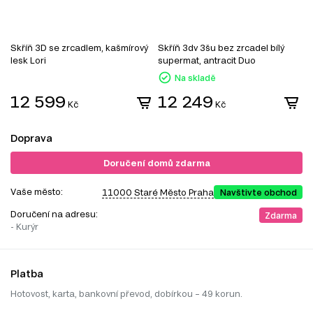
Skříň 3D se zrcadlem, kašmírový
Skříň 3dv 3šu bez zrcadel bílý
S
lesk Lori
supermat, antracit Duo
g
Na skladě
12 599
12 249
Kč
Kč
Doprava
Doručení domů zdarma
Vaše město:
11000 Staré Město Praha
Navštivte obchod
Doručení na adresu:
Zdarma
- Kurýr
Platba
Hotovost, karta, bankovní převod, dobírkou – 49 korun.