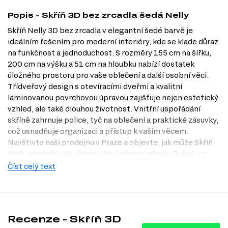
Popis - Skříň 3D bez zrcadla šedá Nelly
Skříň Nelly 3D bez zrcadla v elegantní šedé barvě je
ideálním řešením pro moderní interiéry, kde se klade důraz
na funkčnost a jednoduchost. S rozměry 155 cm na šířku,
200 cm na výšku a 51 cm na hloubku nabízí dostatek
úložného prostoru pro vaše oblečení a další osobní věci.
Třídveřový design s otevíracími dveřmi a kvalitní
laminovanou povrchovou úpravou zajišťuje nejen estetický
vzhled, ale také dlouhou životnost. Vnitřní uspořádání
skříně zahrnuje police, tyč na oblečení a praktické zásuvky,
což usnadňuje organizaci a přístup k vašim věcem.
Navštivte naši prodejnu v Praze a objevte, jak může Skříň
Nelly obohatit váš domov. Na našem e-shopu Dubok.cz
najdete další inspiraci pro váš interiér.
Číst celý text
Dostupné modifikace produktu
Skříň Nelly 3D je dostupná v několika atraktivních
dekorech:
Recenze - Skříň 3D
dub artisan