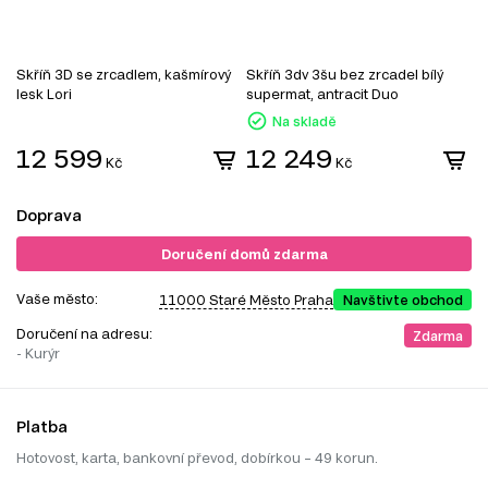
Skříň 3D se zrcadlem, kašmírový
Skříň 3dv 3šu bez zrcadel bílý
S
lesk Lori
supermat, antracit Duo
g
Na skladě
12 599
12 249
Kč
Kč
Doprava
Doručení domů zdarma
Vaše město:
11000 Staré Město Praha
Navštivte obchod
Doručení na adresu:
Zdarma
- Kurýr
Platba
Hotovost, karta, bankovní převod, dobírkou – 49 korun.