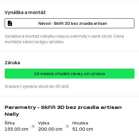
Vynáška a montáž
Návod - Skříň 3D bez zrcadla artisan
Vynáška a montáž nábytku nejsou zahrnuty v ceně zboží. Cena
montáže závisí na typu výrobku.
Záruka
24 ​​​​měsíců oficiální záruky od výrobce
Vrácení / výměna zboží do 30 dnů
Parametry - Skříň 3D bez zrcadla artisan
Nelly
Šířka
Výška
Hloubka
155.00 cm
200.00 cm
51.00 cm