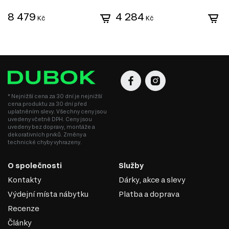
Odolnost vůči vlivům: Laminované DTD je dobře chráněné proti
8 479
4 284
vlhkosti, ultrafialovému záření a mechanickému poškození.
Kč
Kč
Ekologičnost: Moderní výrobci zajišťují minimální úroveň emisí
formaldehydu v souladu s ekologickými normami.
DTD je praktickým a ekonomickým řešením v nábytkářské
výrobě, které umožňuje vytvářet jak standardní, tak
jedinečné designové produkty.
* Nejnižší cena za 30 dní je nejnižší
cena produktu za 30 dní před
uplatněním slevy. Všechny ceny jsou
uvedeny včetně DPH. Ceny jsou
uvedeny bez dopravy, montáže a
dekorativních prvků. Změny a
technické chyby vyhrazeny.
O společnosti
Služby
Kontakty
Dárky, akce a slevy
Výdejní místa nábytku
Platba a doprava
Recenze
Články