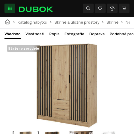
Katalog nábytku
Skříně a úložné prostory
Skříně
Nell
Všechno
Vlastnosti
Popis
Fotografie
Doprava
Podobné pro
Staženo z prodeje