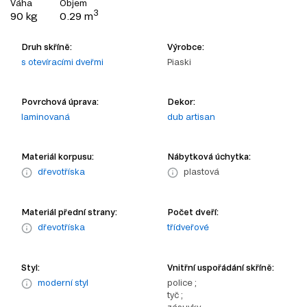
Váha
Objem
3
90 kg
0.29 m
Druh skříně:
Výrobce:
s otevíracími dveřmi
Piaski
Povrchová úprava:
Dekor:
laminovaná
dub artisan
Materiál korpusu:
Nábytková úchytka:
dřevotříska
plastová
Materiál přední strany:
Počet dveří:
dřevotříska
třídveřové
Styl:
Vnitřní uspořádání skříně:
moderní styl
police ;
tyč ;