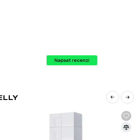
Napsat recenzi
rozšířenějších materiálů v nábytkářském
ELLY
řísek pod vysokým tlakem s přidáním
e základním materiálem pro výrobu
orativních panelů díky své ekonomičnosti,