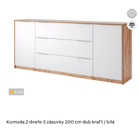
vytvořit harmonický interiér.
Funkčnost. Moderní nábytek často nabízí inovativní řešení a multifunkč
zvyšují komfort.
Trendy materiály. Využití kvalitních materiálů jako je sklo, kov nebo
odolnosti a stylovosti.
Pokud hledáte způsob, jak oživit svůj domov, moderní styl je 
Doporučujeme kombinovat moderní nábytek s industriálními
doplňky, což podtrhne jeho jedinečnost a vytvoří příjemnou
Nezapomeňte také na doplňky, jako jsou minimalistické lam
které dokonale doplní celkový dojem. Vybírejte s rozmyslem a
moderního designu ve vašem domově!
5.00
Komoda 2 dveře 3 zásuvky 200 cm dub kraft / bílá