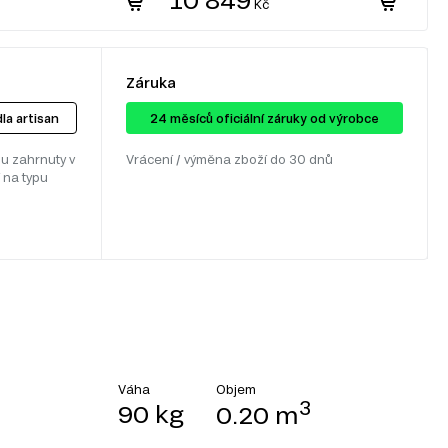
Kč
Záruka
la artisan
24 ​​​​měsíců oficiální záruky od výrobce
u zahrnuty v
Vrácení / výměna zboží do 30 dnů
 na typu
Objem
Váha
3
90 kg
0.20 m