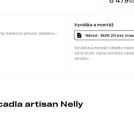
Kč
Vynáška a montáž
rta, bankovní převod, dobírkou –
Návod - Skříň 2D bez zrcad
Vynáška a montáž nábytku nejso
ceně zboží. Cena montáže závisí
výrobku.
cadla artisan Nelly
m