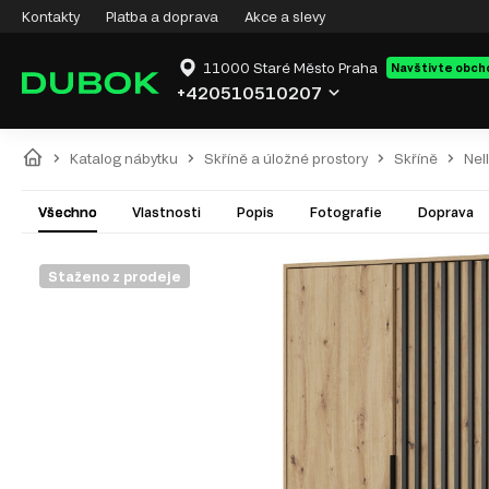
Kontakty
Platba a doprava
Akce a slevy
11000 Staré Město Praha
Navštivte obch
+420510510207
Katalog nábytku
Skříně a úložné prostory
Skříně
Nel
Všechno
Vlastnosti
Popis
Fotografie
Doprava
Staženo z prodeje