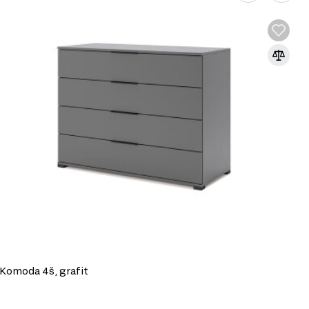
Komoda 4š, grafit
K