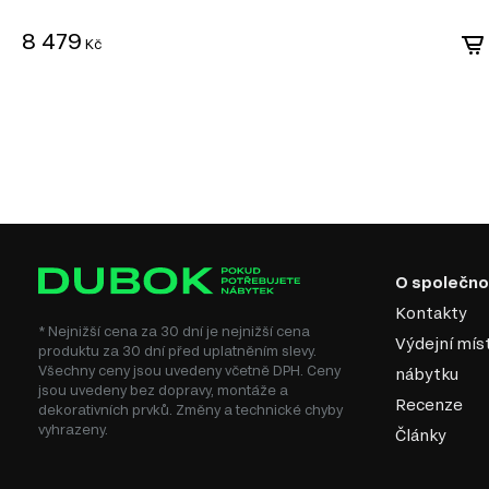
8 479
Kč
O společno
Kontakty
* Nejnižší cena za 30 dní je nejnižší cena
Výdejní mís
produktu za 30 dní před uplatněním slevy.
Všechny ceny jsou uvedeny včetně DPH. Ceny
nábytku
jsou uvedeny bez dopravy, montáže a
Recenze
dekorativních prvků. Změny a technické chyby
vyhrazeny.
Články