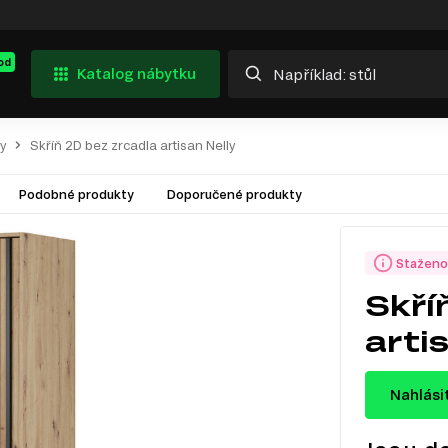
od
Katalog nábytku
ly
Skříň 2D bez zrcadla artisan Nelly
Podobné produkty
Doporučené produkty
Staženo
Skří
arti
Nahlási