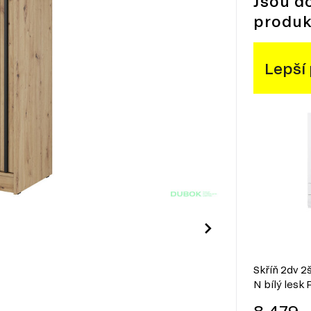
Jsou d
produk
Lepší
Skříň 2dv 2š
N bílý lesk 
8 479