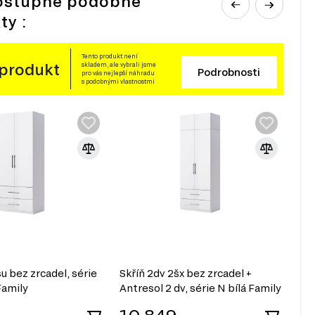
ostupné podobné
ty :
Tento produkt není
 produkt
skladem, ale vybrali jsme
Podrobnosti
pro vás nejlepší náhradu
s podobnými vlastnostmi
u bez zrcadel, série
Skříň 2dv 2šx bez zrcadel +
Skř
Family
Antresol 2 dv, série N bílá Family
2 d
10 849
9