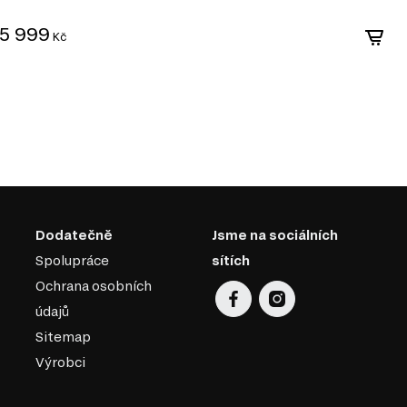
5 999
6
Kč
Dodatečně
Jsme na sociálních
Spolupráce
sítích
Ochrana osobních
údajů
Sitemap
Výrobci