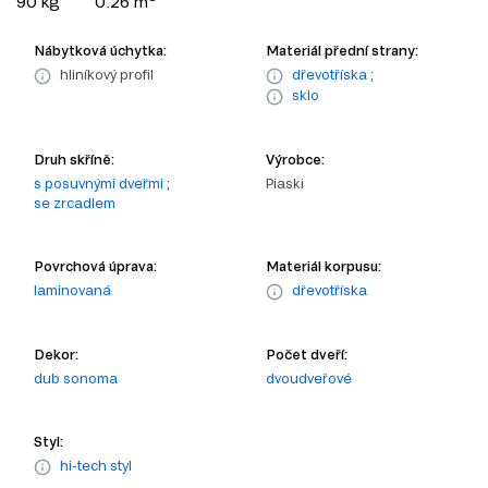
90 kg
0.26 m
Nábytková úchytka:
Materiál přední strany:
hliníkový profil
dřevotříska
;
sklo
Druh skříně:
Výrobce:
s posuvnými dveřmi
;
Piaski
se zrcadlem
Povrchová úprava:
Materiál korpusu:
laminovaná
dřevotříska
Dekor:
Počet dveří:
dub sonoma
dvoudveřové
Styl:
hi-tech styl