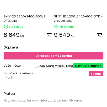
Skříň 2D 1200x2400x600, 2
Skříň 2D 1200x2400x600, DTD +
S
DTD, bílá
zrcadlo, bílá
z
Na skladě
Na skladě
8 649
9 549
Kč
Kč
Doprava
Doručení domů zdarma
Vaše město:
11000 Staré Město Praha
Navštivte obchod
Doručení na adresu:
Zdarma
- Kurýr
Platba
Hotovost, karta, bankovní převod, dobírkou – 49 korun.