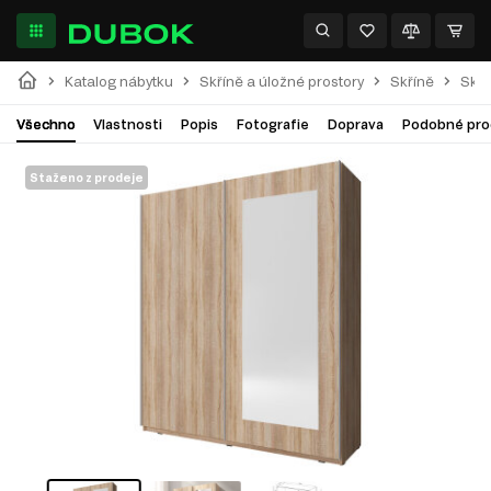
Katalog nábytku
Skříně a úložné prostory
Skříně
Skří
Všechno
Vlastnosti
Popis
Fotografie
Doprava
Podobné pro
Staženo z prodeje