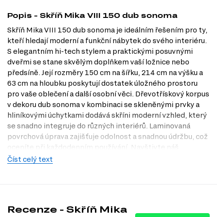
Popis - Skříň Mika VIII 150 dub sonoma
Skříň Mika VIII 150 dub sonoma je ideálním řešením pro ty,
kteří hledají moderní a funkční nábytek do svého interiéru.
S elegantním hi-tech stylem a praktickými posuvnými
dveřmi se stane skvělým doplňkem vaší ložnice nebo
předsíně. Její rozměry 150 cm na šířku, 214 cm na výšku a
63 cm na hloubku poskytují dostatek úložného prostoru
pro vaše oblečení a další osobní věci. Dřevotřískový korpus
v dekoru dub sonoma v kombinaci se skleněnými prvky a
hliníkovými úchytkami dodává skříni moderní vzhled, který
se snadno integruje do různých interiérů. Laminovaná
povrchová úprava zajišťuje odolnost a snadnou údržbu, což
oceníte při každodenním používání. Navštivte náš
internetový obchod Dubok.cz a objevte, jak může tato
Číst celý text
skříň obohatit váš domov. Nezapomeňte se také zastavit v
naší prodejně v Praze, kde si můžete skříň prohlédnout na
vlastní oči.
Charakteristiky, vlastnosti a výhody
Recenze - Skříň Mika