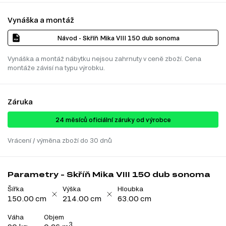
Vynáška a montáž
Návod - Skříň Mika VIII 150 dub sonoma
Vynáška a montáž nábytku nejsou zahrnuty v ceně zboží. Cena
montáže závisí na typu výrobku.
Záruka
24 ​​​​měsíců oficiální záruky od výrobce
Vrácení / výměna zboží do 30 dnů
Parametry - Skříň Mika VIII 150 dub sonoma
Šířka
Výška
Hloubka
150.00 cm
214.00 cm
63.00 cm
Váha
Objem
3