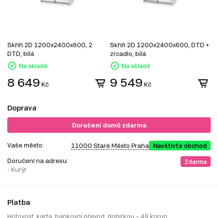
Skříň 2D 1200x2400x600, 2
Skříň 2D 1200x2400x600, DTD +
S
DTD, bílá
zrcadlo, bílá
z
Na skladě
Na skladě
8 649
9 549
Kč
Kč
Doprava
Doručení domů zdarma
Vaše město:
11000 Staré Město Praha
Navštivte obchod
Doručení na adresu:
Zdarma
- Kurýr
Platba
Hotovost, karta, bankovní převod, dobírkou – 49 korun.