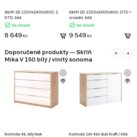
Skříň 2D 1200x2400x600, 2
Skříň 2D 1200x2400x600, DTD +
S
DTD, bílá
zrcadlo, bílá
z
Na skladě
Na skladě
8 649
9 549
Kč
Kč
Doporučené produkty — Skříň
Mika V 150 bílý / vlnitý sonoma
MDF
MDF je jedním z nejoblíbenějších materiálů v
nábytkářském průmyslu. Vyrábí se z dřevěných vláken
lisováním pod vysokým tlakem a teplotou za přidání
speciálních pryskyřic. Díky svým vlastnostem se MDF
používá k výrobě korpusového nábytku, dvířek,
dekorativních panelů a dalších interiérových prvků.
Komoda 4š, bílý lesk
Komoda 1dv 4šx dub kraft / bílá
K
Vlastnosti MDF: