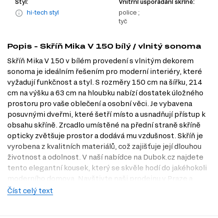
Styl:
Vnitřní uspořádání skříně:
hi-tech styl
police ;
tyč
Popis - Skříň Mika V 150 bílý / vlnitý sonoma
Skříň Mika V 150 v bílém provedení s vlnitým dekorem
sonoma je ideálním řešením pro moderní interiéry, které
vyžadují funkčnost a styl. S rozměry 150 cm na šířku, 214
cm na výšku a 63 cm na hloubku nabízí dostatek úložného
prostoru pro vaše oblečení a osobní věci. Je vybavena
posuvnými dveřmi, které šetří místo a usnadňují přístup k
obsahu skříně. Zrcadlo umístěné na přední straně skříně
opticky zvětšuje prostor a dodává mu vzdušnost. Skříň je
vyrobena z kvalitních materiálů, což zajišťuje její dlouhou
životnost a odolnost. V naší nabídce na Dubok.cz najdete
tento elegantní kousek, který se skvěle hodí do jakéhokoli
moderního domova. Navštivte naši prodejnu v Praze a
přesvědčte se o kvalitě na vlastní oči.
Číst celý text
Charakteristiky, vlastnosti a výhody