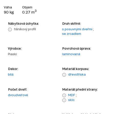
Váha
Objem
3
90 kg
0.27 m
Nábytková úchytka:
Druh skříně:
hliníkový profil
s posuvnými dveřmi
;
se zrcadlem
Výrobce:
Povrchová úprava:
Piaski
laminovaná
Dekor:
Materiál korpusu:
bílá
dřevotříska
Počet dveří:
Materiál přední strany:
dvoudveřové
MDF
;
sklo