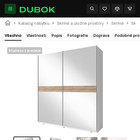
Katalog nábytku
Skříně a úložné prostory
Skříně
Skří
Všechno
Vlastnosti
Popis
Fotografie
Doprava
Podobné pro
Staženo z prodeje