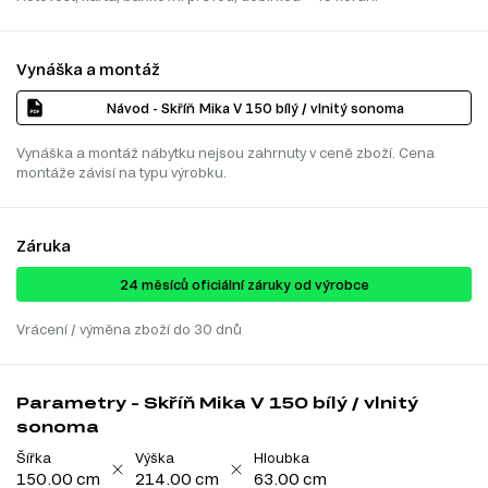
Vynáška a montáž
Návod - Skříň Mika V 150 bílý / vlnitý sonoma
Vynáška a montáž nábytku nejsou zahrnuty v ceně zboží. Cena
montáže závisí na typu výrobku.
Záruka
24 ​​​​měsíců oficiální záruky od výrobce
Vrácení / výměna zboží do 30 dnů
Parametry - Skříň Mika V 150 bílý / vlnitý
sonoma
Šířka
Výška
Hloubka
150.00 cm
214.00 cm
63.00 cm