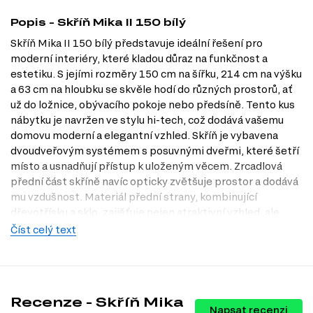
Popis - Skříň Mika II 150 bílý
Skříň Mika II 150 bílý představuje ideální řešení pro
moderní interiéry, které kladou důraz na funkčnost a
estetiku. S jejími rozměry 150 cm na šířku, 214 cm na výšku
a 63 cm na hloubku se skvěle hodí do různých prostorů, ať
už do ložnice, obývacího pokoje nebo předsíně. Tento kus
nábytku je navržen ve stylu hi-tech, což dodává vašemu
domovu moderní a elegantní vzhled. Skříň je vybavena
dvoudveřovým systémem s posuvnými dveřmi, které šetří
místo a usnadňují přístup k uloženým věcem. Zrcadlová
přední část skříně navíc opticky zvětšuje prostor a dodává
mu vzdušnost. Materiál přední strany, kombinující
dřevotřísku a sklo, zajišťuje nejen atraktivní vzhled, ale
také odolnost a snadnou údržbu. Povrchová úprava
Číst celý text
laminováním zaručuje dlouhou životnost a ochranu proti
poškrábání, což činí tuto skříň praktickým a stylovým
doplňkem vašeho domova. Navštivte náš internetový
obchod Dubok.cz a objevte, jak může Skříň Mika II obohatit
Recenze - Skříň Mika
váš interiér.
Napsat recenzi