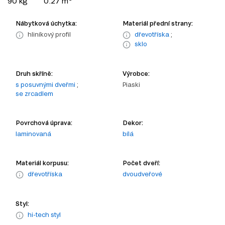
90 kg
0.27 m
Nábytková úchytka:
Materiál přední strany:
hliníkový profil
dřevotříska
;
sklo
Druh skříně:
Výrobce:
s posuvnými dveřmi
;
Piaski
se zrcadlem
Povrchová úprava:
Dekor:
laminovaná
bílá
Materiál korpusu:
Počet dveří:
dřevotříska
dvoudveřové
Styl:
hi-tech styl