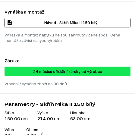
Vynáška a montáž
Návod - Skříň Mika II 150 bílý
Vynáška a montáž nábytku nejsou zahrnuty v ceně zboží. Cena
montáže závisí na typu výrobku.
Záruka
24 ​​​​měsíců oficiální záruky od výrobce
Vrácení / výměna zboží do 30 dnů
Parametry - Skříň Mika II 150 bílý
Šířka
Výška
Hloubka
150.00 cm
214.00 cm
63.00 cm
Váha
Objem
3