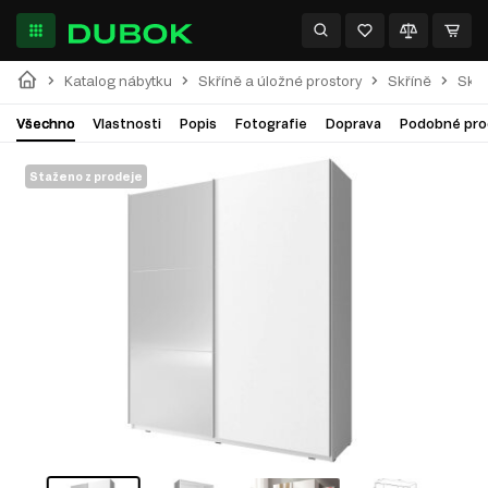
Katalog nábytku
Skříně a úložné prostory
Skříně
Skří
Všechno
Vlastnosti
Popis
Fotografie
Doprava
Podobné pro
Staženo z prodeje