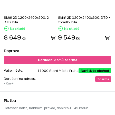
Skříň 2D 1200x2400x600, 2
Skříň 2D 1200x2400x600, DTD +
S
DTD, bílá
zrcadlo, bílá
z
Na skladě
Na skladě
8 649
9 549
Kč
Kč
Doprava
Doručení domů zdarma
Vaše město:
11000 Staré Město Praha
Navštivte obchod
Doručení na adresu:
Zdarma
- Kurýr
Platba
Hotovost, karta, bankovní převod, dobírkou – 49 korun.