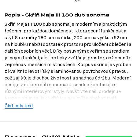
Popis - Skříň Maja III 180 dub sonoma
Skříň Maja III 180 dub sonoma je moderním a praktickým
řešením pro každou domácnost, která ocení funkčnost a
styl. S rozměry 180 cm na šířku, 200 cm na výšku a 62 cm
na hloubku nabízí dostatek prostoru pro uložení oblečení a
dalších osobních věcí. Díky posuvným dveřím se zrcadlem
je nejen funkční, ale i opticky zvětšuje prostor, což oceníte
zejména v menších místnostech. Korpus skříně je vyroben
z kvalitní dřevotřísky s laminovanou povrchovou úpravou,
což zajišťuje dlouhou životnost a snadnou údržbu. Moderní
design v dekoru dub sonoma se snadno kombinuje s
různými interiérovými styly. Navštivte naši prodejnu v
Praze a objevte, jak Skříň Maja III může obohatit váš
domov.
Číst celý text
Dostupné modifikace produktu
Skříň Maja III je k dispozici v několika atraktivních
dekorech, které vám umožní vybrat si variantu, jež nejlépe