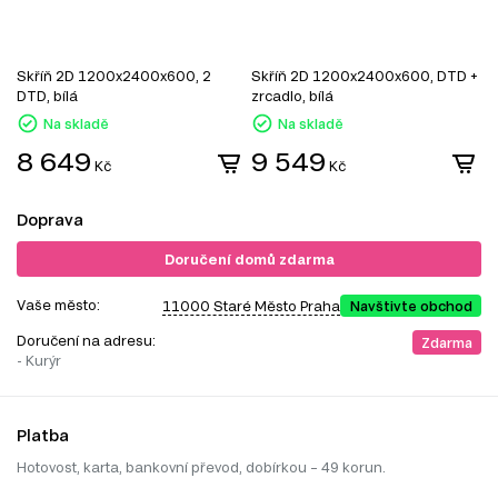
Skříň 2D 1200x2400x600, 2
Skříň 2D 1200x2400x600, DTD +
S
DTD, bílá
zrcadlo, bílá
z
Na skladě
Na skladě
8 649
9 549
Kč
Kč
Doprava
Doručení domů zdarma
Vaše město:
11000 Staré Město Praha
Navštivte obchod
Doručení na adresu:
Zdarma
- Kurýr
Platba
Hotovost, karta, bankovní převod, dobírkou – 49 korun.