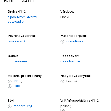
90 kg
0.29 m
Druh skříně:
Výrobce:
s posuvnými dveřmi
;
Piaski
se zrcadlem
Povrchová úprava:
Materiál korpusu:
laminovaná
dřevotříska
Dekor:
Počet dveří:
dub sonoma
dvoudveřové
Materiál přední strany:
Nábytková úchytka:
MDF
;
kovová
sklo
Styl:
Vnitřní uspořádání skříně:
moderní styl
police ;
tyč