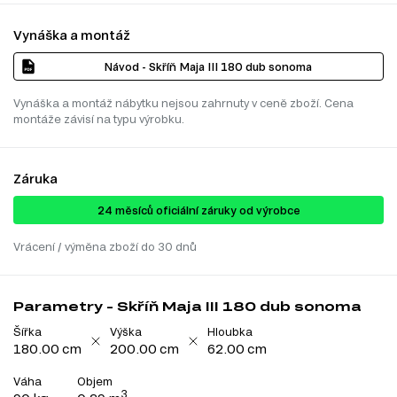
Vynáška a montáž
Návod - Skříň Maja III 180 dub sonoma
Vynáška a montáž nábytku nejsou zahrnuty v ceně zboží. Cena
montáže závisí na typu výrobku.
Záruka
24 ​​​​měsíců oficiální záruky od výrobce
Vrácení / výměna zboží do 30 dnů
Parametry - Skříň Maja III 180 dub sonoma
Šířka
Výška
Hloubka
180.00 cm
200.00 cm
62.00 cm
Váha
Objem
3