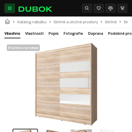
Katalog nábytku
Skříně a úložné prostory
Skříně
Skří
Všechno
Vlastnosti
Popis
Fotografie
Doprava
Podobné pro
Staženo z prodeje