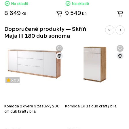
Na skladě
Na skladě
8 649
9 549
Kč
Kč
Doporučené produkty — Skříň
Maja III 180 dub sonoma
5.00
MDF
MDF je jedním z nejoblíbenějších materiálů v
Komoda 2 dveře 3 zásuvky 200
Komoda 1d 1z dub craft / bílá
K
nábytkářském průmyslu. Vyrábí se z dřevěných vláken
cm dub kraft / bílá
lisováním pod vysokým tlakem a teplotou za přidání
speciálních pryskyřic. Díky svým vlastnostem se MDF
používá k výrobě korpusového nábytku, dvířek,