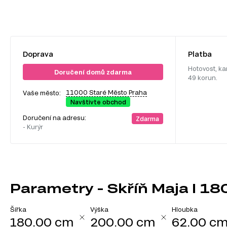
Doprava
Platba
Hotovost, ka
Doručení domů zdarma
49 korun.
11000 Staré Město Praha
Vaše město:
Navštivte obchod
Doručení na adresu:
Zdarma
- Kurýr
Parametry - Skříň Maja I 1
Šířka
Výška
Hloubka
180.00 cm
200.00 cm
62.00 c