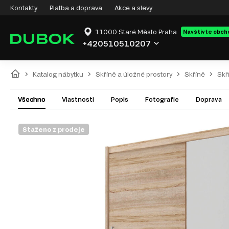
Kontakty
Platba a doprava
Akce a slevy
11000 Staré Město Praha
Navštivte obch
+420510510207
Katalog nábytku
Skříně a úložné prostory
Skříně
Skř
Všechno
Vlastnosti
Popis
Fotografie
Doprava
Staženo z prodeje