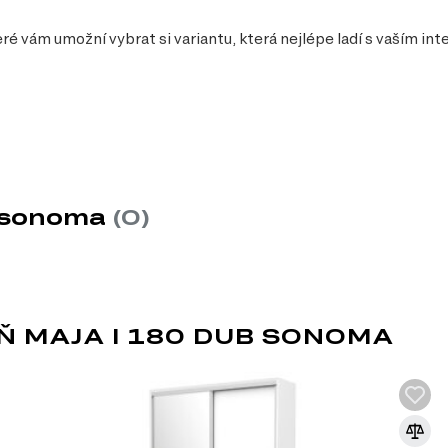
eré vám umožní vybrat si variantu, která nejlépe ladí s vaším int
y
ylem, který se hodí do jakéhokoliv interiéru.
přístup k obsahu skříně, což je ideální pro menší prostory.
b sonoma
(0)
e prostor a přidává na praktičnosti, protože vám umožňuje rychlou kontro
řísky a přední strana z MDF a skla, což zajišťuje dlouhou životnost a sna
ož umožňuje efektivní organizaci oblečení a dalších předmětů.
jí pohodlné otevírání a zavírání dveří.
MDF
Ň MAJA I 180 DUB SONOMA
MDF je jedním z nejoblíbenějších materiá
dřevěných vláken lisováním pod vysokým t
pryskyřic. Díky svým vlastnostem se MDF
dvířek, dekorativních panelů a dalších int