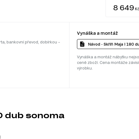
8 649
K
Vynáška a montáž
rta, bankovní převod, dobírkou –
Návod - Skříň Maja I 180 
Vynáška a montáž nábytku nejso
ceně zboží. Cena montáže závisí
výrobku.
80 dub sonoma
m