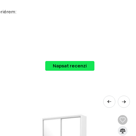
eriérem:
Napsat recenzi
lu vašeho vzhledu.
dnou údržbu.
lů v nábytkářském průmyslu. Vyrábí se z
lakem a teplotou za přidání speciálních
 používá k výrobě korpusového nábytku,
eriérových prvků.