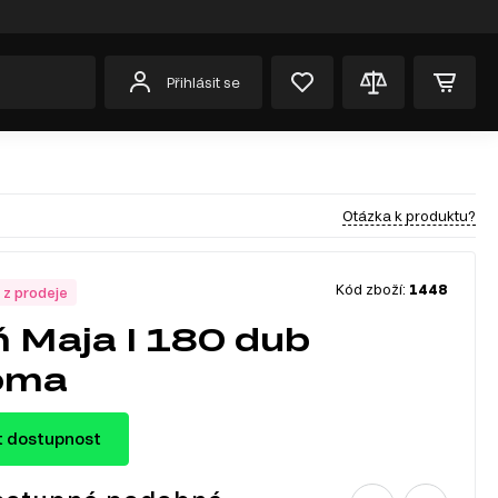
Přihlásit se
Otázka k produktu?
Kód zboží:
1448
 z prodeje
ň Maja I 180 dub
oma
t dostupnost