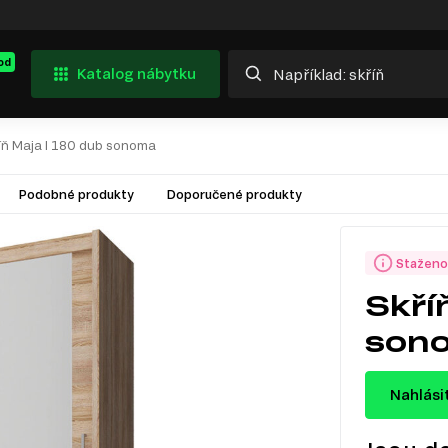
od
Katalog nábytku
íň Maja I 180 dub sonoma
Podobné produkty
Doporučené produkty
Staženo
Skří
son
Nahlási