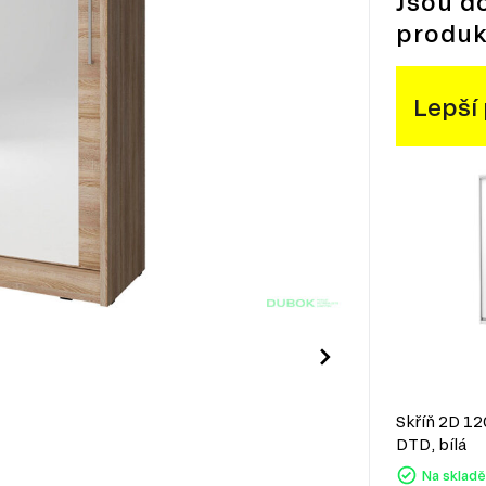
Jsou d
produk
Lepší
Skříň 2D 1
DTD, bílá
Na skladě