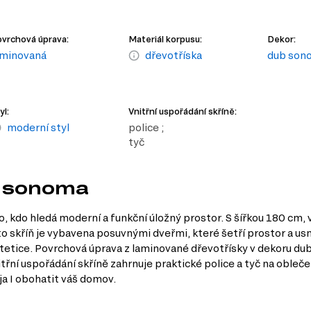
vrchová úprava:
Materiál korpusu:
Dekor:
aminovaná
dřevotříska
dub son
yl:
Vnitřní uspořádání skříně:
moderní styl
police ;
tyč
ub sonoma
, kdo hledá moderní a funkční úložný prostor. S šířkou 180 cm,
o skříň je vybavena posuvnými dveřmi, které šetří prostor a usn
stetice. Povrchová úprava z laminované dřevotřísky v dekoru du
řní uspořádání skříně zahrnuje praktické police a tyč na oblečen
ja I obohatit váš domov.