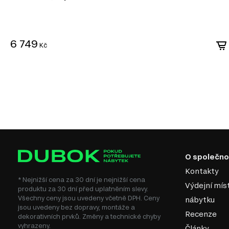
6 749
Kč
O společno
Kontakty
* Nejnižší cena za 30 dní je nejnižší cena
Výdejní mís
produktu za 30 dní před uplatněním slevy.
Všechny ceny jsou uvedeny včetně DPH. Ceny
nábytku
jsou uvedeny bez dopravy, montáže a
Recenze
dekorativních prvků. Změny a technické chyby
vyhrazeny.
Články