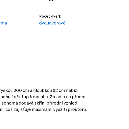
Počet dveří:
oma
dvoudveřové
 výškou 200 cm a hloubkou 62 cm nabízí
adňují přístup k obsahu. Zrcadlo na přední
b sonoma dodává skříni přírodní vzhled,
í, což zajišťuje maximální využití prostoru.