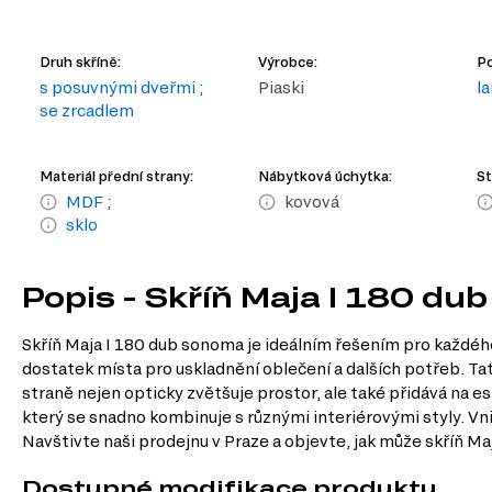
Druh skříně:
Výrobce:
Po
s posuvnými dveřmi
;
Piaski
l
se zrcadlem
Materiál přední strany:
Nábytková úchytka:
St
MDF
;
kovová
sklo
Popis - Skříň Maja I 180 d
Skříň Maja I 180 dub sonoma je ideálním řešením pro každého
dostatek místa pro uskladnění oblečení a dalších potřeb. Tat
straně nejen opticky zvětšuje prostor, ale také přidává na e
který se snadno kombinuje s různými interiérovými styly. Vnit
Navštivte naši prodejnu v Praze a objevte, jak může skříň Ma
Dostupné modifikace produktu