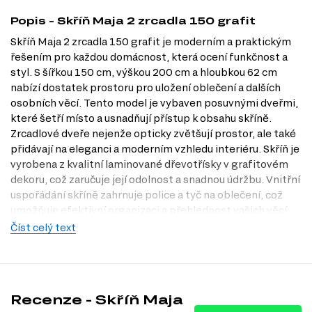
Popis - Skříň Maja 2 zrcadla 150 grafit
Skříň Maja 2 zrcadla 150 grafit je moderním a praktickým
řešením pro každou domácnost, která ocení funkčnost a
styl. S šířkou 150 cm, výškou 200 cm a hloubkou 62 cm
nabízí dostatek prostoru pro uložení oblečení a dalších
osobních věcí. Tento model je vybaven posuvnými dveřmi,
které šetří místo a usnadňují přístup k obsahu skříně.
Zrcadlové dveře nejenže opticky zvětšují prostor, ale také
přidávají na eleganci a moderním vzhledu interiéru. Skříň je
vyrobena z kvalitní laminované dřevotřísky v grafitovém
dekoru, což zaručuje její odolnost a snadnou údržbu. Vnitřní
uspořádání skříně zahrnuje police a tyč na oblečení, což
umožňuje efektivní organizaci a přehlednost vašich věcí.
Navštivte náš obchod Dubok.cz a objevte další možnosti,
Číst celý text
jak si zútulnit svůj domov.
Dostupné modifikace produktu
Skříň Maja 2 zrcadla 150 je k dispozici v těchto dekoracích:
Recenze - Skříň Maja
Grafit