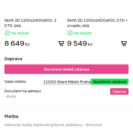
Skříň 2D 1200x2400x600, 2
Skříň 2D 1200x2400x600, DTD +
S
DTD, bílá
zrcadlo, bílá
z
Na skladě
Na skladě
8 649
9 549
Kč
Kč
Doprava
Doručení domů zdarma
Vaše město:
11000 Staré Město Praha
Navštivte obchod
Doručení na adresu:
Zdarma
- Kurýr
Platba
Hotovost, karta, bankovní převod, dobírkou – 49 korun.