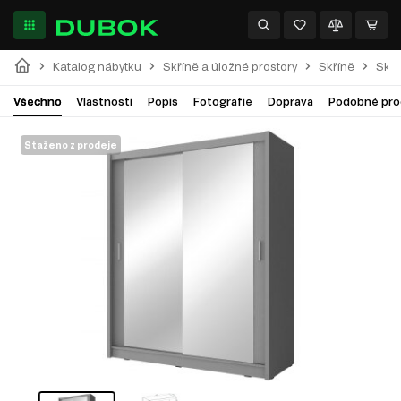
Katalog nábytku
Skříně a úložné prostory
Skříně
Skří
Všechno
Vlastnosti
Popis
Fotografie
Doprava
Podobné pro
Staženo z prodeje