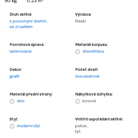
90 kg
0.23 m
Druh skříně:
Výrobce:
s posuvnými dveřmi
;
Piaski
se zrcadlem
Povrchová úprava:
Materiál korpusu:
laminovaná
dřevotříska
Dekor:
Počet dveří:
grafit
dvoudveřové
Materiál přední strany:
Nábytková úchytka:
sklo
kovová
Styl:
Vnitřní uspořádání skříně:
moderní styl
police ;
tyč