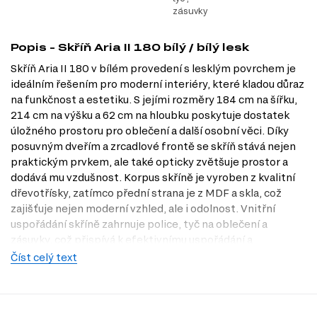
zásuvky
Popis - Skříň Aria II 180 bílý / bílý lesk
Skříň Aria II 180 v bílém provedení s lesklým povrchem je
ideálním řešením pro moderní interiéry, které kladou důraz
na funkčnost a estetiku. S jejími rozměry 184 cm na šířku,
214 cm na výšku a 62 cm na hloubku poskytuje dostatek
úložného prostoru pro oblečení a další osobní věci. Díky
posuvným dveřím a zrcadlové frontě se skříň stává nejen
praktickým prvkem, ale také opticky zvětšuje prostor a
dodává mu vzdušnost. Korpus skříně je vyroben z kvalitní
dřevotřísky, zatímco přední strana je z MDF a skla, což
zajišťuje nejen moderní vzhled, ale i odolnost. Vnitřní
uspořádání skříně zahrnuje police, tyč na oblečení a
zásuvky, což přispívá k efektivnímu uspořádání a
snadnému přístupu k uloženým věcem. Navštivte naši
Číst celý text
prodejnu v Praze a objevte, jak může Skříň Aria II 180
obohatit váš domov. Na Dubok.cz se snažíme přinášet
moderní a funkční nábytek, který usnadní váš život.