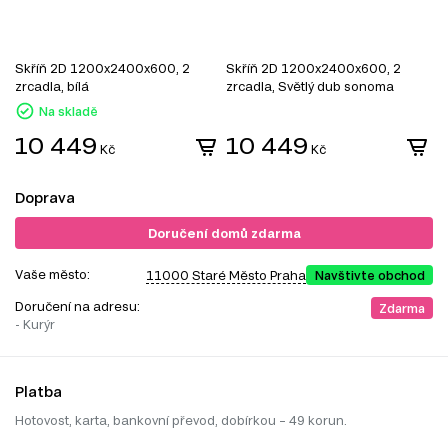
Skříň 2D 1200x2400x600, 2
Skříň 2D 1200x2400x600, 2
S
zrcadla, bílá
zrcadla, Světlý dub sonoma
z
Na skladě
10 449
10 449
Kč
Kč
Doprava
Doručení domů zdarma
Vaše město:
11000 Staré Město Praha
Navštivte obchod
Doručení na adresu:
Zdarma
- Kurýr
Platba
Hotovost, karta, bankovní převod, dobírkou – 49 korun.