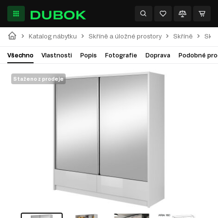
Katalog nábytku
Skříně a úložné prostory
Skříně
Skříň
Všechno
Vlastnosti
Popis
Fotografie
Doprava
Podobné pro
Staženo z prodeje