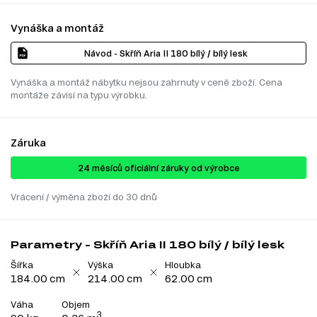
Vynáška a montáž
Návod - Skříň Aria II 180 bílý / bílý lesk
Vynáška a montáž nábytku nejsou zahrnuty v ceně zboží. Cena
montáže závisí na typu výrobku.
Záruka
24 ​​​​měsíců oficiální záruky od výrobce
Vrácení / výměna zboží do 30 dnů
Parametry - Skříň Aria II 180 bílý / bílý lesk
Šířka
Výška
Hloubka
184.00 cm
214.00 cm
62.00 cm
Váha
Objem
3