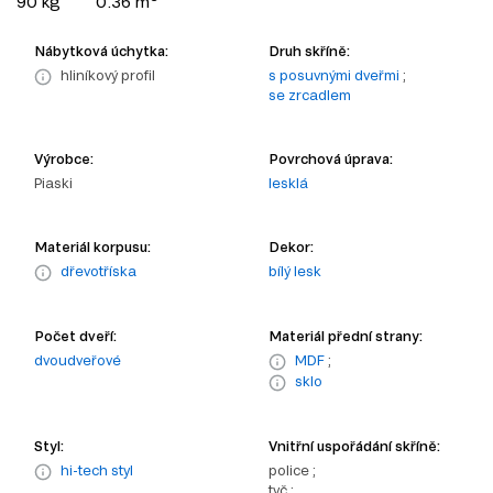
90 kg
0.36 m
Nábytková úchytka:
Druh skříně:
hliníkový profil
s posuvnými dveřmi
;
se zrcadlem
Výrobce:
Povrchová úprava:
Piaski
lesklá
Materiál korpusu:
Dekor:
dřevotříska
bílý lesk
Počet dveří:
Materiál přední strany:
dvoudveřové
MDF
;
sklo
Styl:
Vnitřní uspořádání skříně:
hi-tech styl
police ;
tyč ;