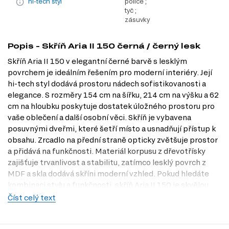
hi-tech styl
police ;
tyč ;
zásuvky
Popis - Skříň Aria II 150 černá / černý lesk
Skříň Aria II 150 v elegantní černé barvě s lesklým
povrchem je ideálním řešením pro moderní interiéry. Její
hi-tech styl dodává prostoru nádech sofistikovanosti a
elegance. S rozměry 154 cm na šířku, 214 cm na výšku a 62
cm na hloubku poskytuje dostatek úložného prostoru pro
vaše oblečení a další osobní věci. Skříň je vybavena
posuvnými dveřmi, které šetří místo a usnadňují přístup k
obsahu. Zrcadlo na přední straně opticky zvětšuje prostor
a přidává na funkčnosti. Materiál korpusu z dřevotřísky
zajišťuje trvanlivost a stabilitu, zatímco lesklý povrch z
MDF a skla dodává skříni moderní vzhled. Pokud hledáte
kombinaci stylu a funkčnosti, skříň Aria II 150 je skvělou
volbou, kterou si můžete prohlédnout také v naší prodejně
Číst celý text
v Praze na Dubok.cz.
Charakteristiky, vlastnosti a výhody