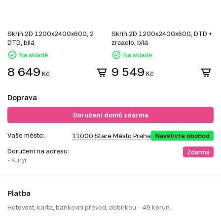
Skříň 2D 1200x2400x600, 2
Skříň 2D 1200x2400x600, DTD +
S
DTD, bílá
zrcadlo, bílá
z
Na skladě
Na skladě
8 649
9 549
Kč
Kč
Doprava
Doručení domů zdarma
Vaše město:
11000 Staré Město Praha
Navštivte obchod
Doručení na adresu:
Zdarma
- Kurýr
Platba
Hotovost, karta, bankovní převod, dobírkou – 49 korun.