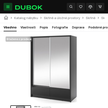
Katalog nábytku
Skříně a úložné prostory
Skříně
Skří
Všechno
Vlastnosti
Popis
Fotografie
Doprava
Podobné pro
Staženo z prodeje