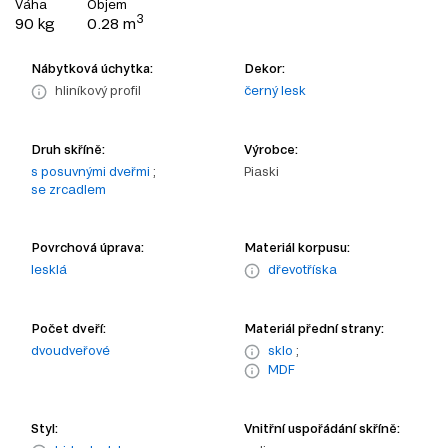
Váha
Objem
3
90 kg
0.28 m
Nábytková úchytka:
Dekor:
hliníkový profil
černý lesk
Druh skříně:
Výrobce:
s posuvnými dveřmi
;
Piaski
se zrcadlem
Povrchová úprava:
Materiál korpusu:
lesklá
dřevotříska
Počet dveří:
Materiál přední strany:
dvoudveřové
sklo
;
MDF
Styl:
Vnitřní uspořádání skříně: