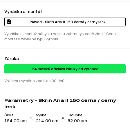
Vynáška a montáž
Návod - Skříň Aria II 150 černá / černý lesk
Vynáška a montáž nábytku nejsou zahrnuty v ceně zboží. Cena
montáže závisí na typu výrobku.
Záruka
24 ​​​​měsíců oficiální záruky od výrobce
Vrácení / výměna zboží do 30 dnů
Parametry - Skříň Aria II 150 černá / černý
lesk
Šířka
Výška
Hloubka
154.00 cm
214.00 cm
62.00 cm