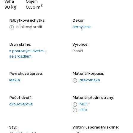
Váha
Objem
3
90 kg
0.36 m
Nábytková úchytka:
Dekor:
hliníkový profil
černý lesk
Druh skříně:
Výrobce:
s posuvnými dveřmi
;
Piaski
se zrcadlem
Povrchová úprava:
Materiál korpusu:
lesklá
dřevotříska
Počet dveří:
Materiál přední strany:
dvoudveřové
MDF
;
sklo
Styl:
Vnitřní uspořádání skříně: