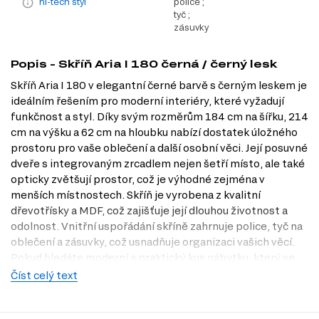
hi-tech styl
police ;
tyč ;
zásuvky
Popis - Skříň Aria I 180 černá / černý lesk
Skříň Aria I 180 v elegantní černé barvě s černým leskem je
ideálním řešením pro moderní interiéry, které vyžadují
funkčnost a styl. Díky svým rozměrům 184 cm na šířku, 214
cm na výšku a 62 cm na hloubku nabízí dostatek úložného
prostoru pro vaše oblečení a další osobní věci. Její posuvné
dveře s integrovaným zrcadlem nejen šetří místo, ale také
opticky zvětšují prostor, což je výhodné zejména v
menších místnostech. Skříň je vyrobena z kvalitní
dřevotřísky a MDF, což zajišťuje její dlouhou životnost a
odolnost. Vnitřní uspořádání skříně zahrnuje police, tyč na
oblečení a zásuvky, což usnadňuje organizaci vašich věcí.
Pokud hledáte moderní a praktický kus nábytku, který se
hodí do každého hi-tech stylu, skříň Aria I 180 je skvělou
Číst celý text
volbou. Navštivte náš internetový obchod Dubok.cz a
objevte další možnosti, nebo se zastavte v naší prodejně v