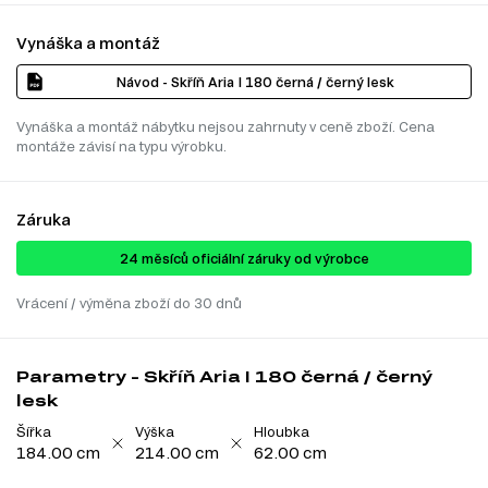
Vynáška a montáž
Návod - Skříň Aria I 180 černá / černý lesk
Vynáška a montáž nábytku nejsou zahrnuty v ceně zboží. Cena
montáže závisí na typu výrobku.
Záruka
24 ​​​​měsíců oficiální záruky od výrobce
Vrácení / výměna zboží do 30 dnů
Parametry - Skříň Aria I 180 černá / černý
lesk
Šířka
Výška
Hloubka
184.00 cm
214.00 cm
62.00 cm