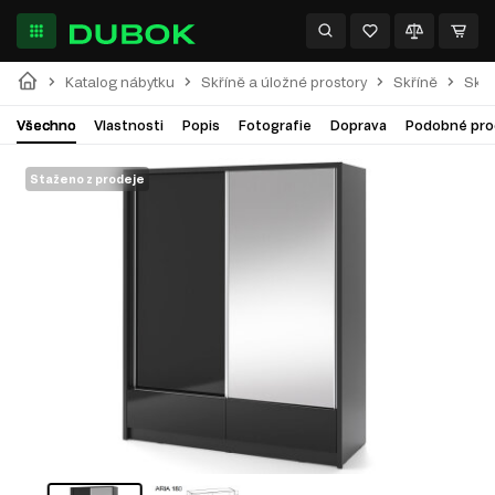
Katalog nábytku
Skříně a úložné prostory
Skříně
Skří
Všechno
Vlastnosti
Popis
Fotografie
Doprava
Podobné pro
Staženo z prodeje