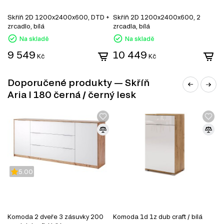
Skříň 2D 1200x2400x600, DTD +
Skříň 2D 1200x2400x600, 2
S
zrcadlo, bílá
zrcadla, bílá
z
Na skladě
Na skladě
9 549
10 449
Kč
Kč
Doporučené produkty — Skříň
Aria I 180 černá / černý lesk
MDF
MDF je jedním z nejoblíbenějších materiálů v
nábytkářském průmyslu. Vyrábí se z dřevěných vláken
lisováním pod vysokým tlakem a teplotou za přidání
speciálních pryskyřic. Díky svým vlastnostem se MDF
5.00
používá k výrobě korpusového nábytku, dvířek,
dekorativních panelů a dalších interiérových prvků.
Vlastnosti MDF:
Komoda 2 dveře 3 zásuvky 200
Komoda 1d 1z dub craft / bílá
K
Pevnost a stabilita. MDF má vysokou hustotu, která zajišťuje dobrou