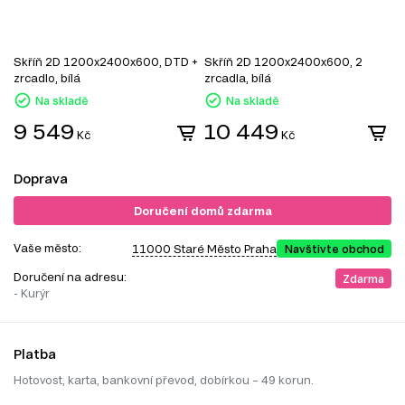
Skříň 2D 1200x2400x600, DTD +
Skříň 2D 1200x2400x600, 2
S
zrcadlo, bílá
zrcadla, bílá
z
Na skladě
Na skladě
9 549
10 449
Kč
Kč
Doprava
Doručení domů zdarma
Vaše město:
11000 Staré Město Praha
Navštivte obchod
Doručení na adresu:
Zdarma
- Kurýr
Platba
Hotovost, karta, bankovní převod, dobírkou – 49 korun.