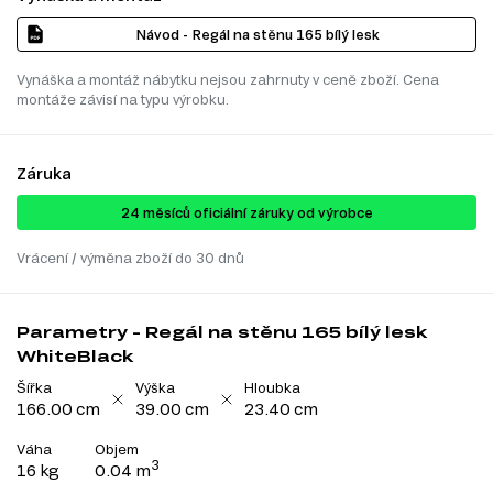
Návod - Regál na stěnu 165 bílý lesk
Vynáška a montáž nábytku nejsou zahrnuty v ceně zboží. Cena
montáže závisí na typu výrobku.
Záruka
24 ​​​​měsíců oficiální záruky od výrobce
Vrácení / výměna zboží do 30 dnů
Parametry - Regál na stěnu 165 bílý lesk
WhiteBlack
Šířka
Výška
Hloubka
166.00 cm
39.00 cm
23.40 cm
Váha
Objem
3
16 kg
0.04 m