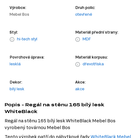
Výrobce:
Druh polic:
Mebel Bos
otevřené
Styl:
Materiál přední strany:
hi-tech styl
MDF
Povrchová úprava:
Materiál korpusu:
lesklá
dřevotříska
Dekor:
Akce:
bílý lesk
akce
Popis - Regál na stěnu 165 bílý lesk
WhiteBlack
Regál na stěnu 165 bílý lesk WhiteBlack Mebel Bos
vyrobený továrnou Mebel Bos
Tento výrobek patří do nábytkové řady
WhiteBlack Mebel