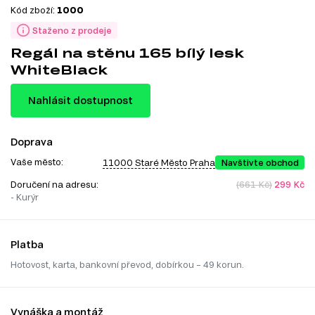
Kód zboží:
1000
Staženo z prodeje
Regál na stěnu 165 bílý lesk
WhiteBlack
Nahlásit dostupnost
Doprava
Vaše město:
11000 Staré Město Praha
Navštivte obchod
Doručení na adresu:
(661 Kč)
299 Kč
- Kurýr
Platba
Hotovost, karta, bankovní převod, dobírkou – 49 korun.
Vynáška a montáž