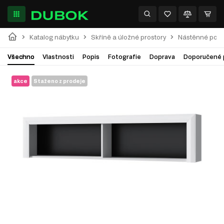
Katalog nábytku
Skříně a úložné prostory
Nástěnné polic
Všechno
Vlastnosti
Popis
Fotografie
Doprava
Doporučené 
akce
Staženo z prodeje