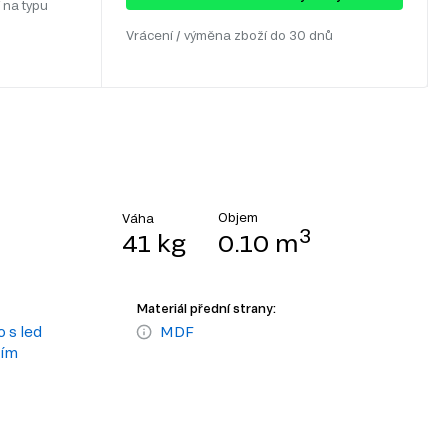
 na typu
Vrácení / výměna zboží do 30 dnů
Objem
Váha
3
41 kg
0.10 m
Materiál přední strany:
 s led
MDF
ním