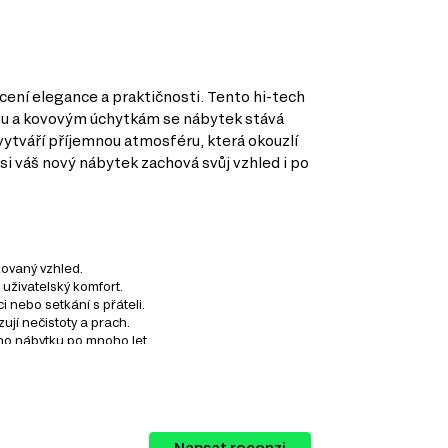
cení elegance a praktičnosti. Tento hi-tech
vrchu a kovovým úchytkám se nábytek stává
vytváří příjemnou atmosféru, která okouzlí
si váš nový nábytek zachová svůj vzhled i po
kovaný vzhled.
 uživatelský komfort.
 nebo setkání s přáteli.
jí nečistoty a prach.
ého nábytku po mnoho let.
kálu možností, jak vybavit váš obývací
Napsat recenzi