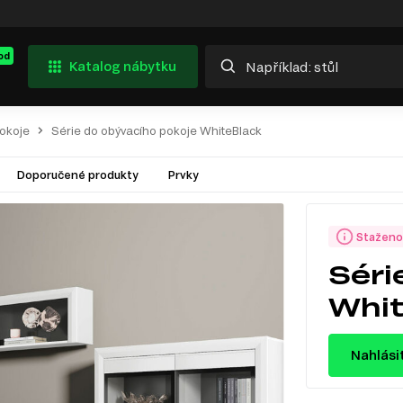
od
Katalog nábytku
pokoje
Série do obývacího pokoje WhiteBlack
Doporučené produkty
Prvky
Staženo
Séri
Whit
Nahlási