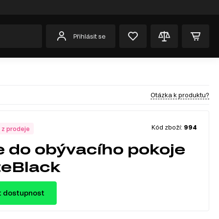
Přihlásit se
Otázka k produktu?
Kód zboží:
994
 z prodeje
e do obývacího pokoje
eBlack
t dostupnost