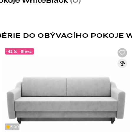
pokoje WhiteBlack
(0)
ÉRIE DO OBÝVACÍHO POKOJE 
HI-TECH STYL
-42 %
Sleva
High-tech je ultramoderní styl s využitím 
interiér se vyznačuje minimalismem, jedn
známý svou vysokou funkčností. Charakteri
mezi oblíbené materiály patří kombinace skla, k
barevné schéma je čisté v bílých, šedých, čern
může mít zlatožlutou, modrou, krémovou nebo 
hi-tech miluje prostor, takže můžete aktivně použ
ještě více světla a vizuálně zvětšíte prostor;
co se týká osvětlení v high-tech stylu, jedná se
nebo kombinaci tohoto typu osvětlení se závěs
osvětlení interiérových prvků;
nábytek je bez dekoru, mohou zde být obrázky 
5.00
kovové rámy. Každý atribut by měl odrážet techn