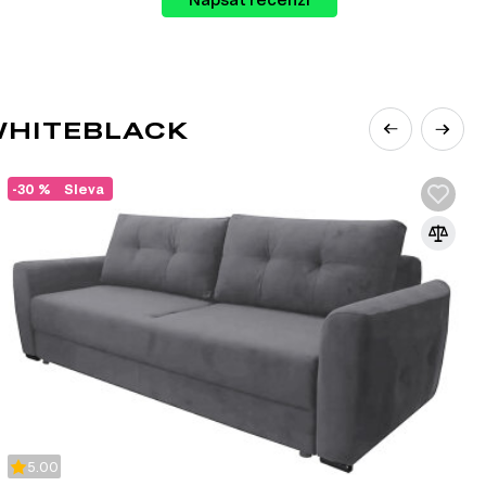
WHITEBLACK
-30 %
Sleva
pokročilých inovací a technologií. Takový
obarevnými odstíny a absencí dekoru, je
stické vlastnosti stylu:
ovu a plastu;
ých, chromových a stříbrných odstínech. Kompozice
béžovou barvu;
ívat zrcadla a reflexní povrchy, čímž rozptýlíte
 především o bodová a vestavná světla, Smart světla
nými modely; vhodné bude také studené nebo teplé
nebo plakáty v šedých a černých tónech, případně
5.00
ickou stránku tohoto stylu. Vítány jsou také