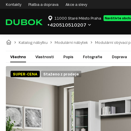
Kontakty
Platba a doprava
Akce a slevy
11000 Staré Město Praha
Navštivte obch
+420510510207
Katalog nábytku
Modulární nábytek
Modulární obývací 
Všechno
Vlastnosti
Popis
Fotografie
Doprava
SUPER-CENA
Staženo z prodeje