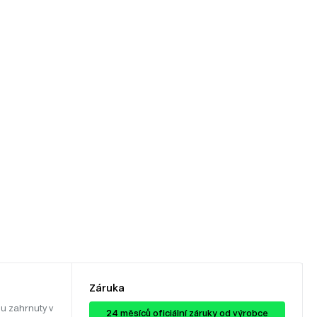
Záruka
u zahrnuty v
24 ​​​​měsíců oficiální záruky od výrobce