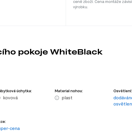
ceně zboží. Cena montáže závisí
výrobku.
cího pokoje WhiteBlack
bytková úchytka:
Material nohou:
Osvětlení:
kovová
plast
dodáváno
osvětle
ce:
uper-cena