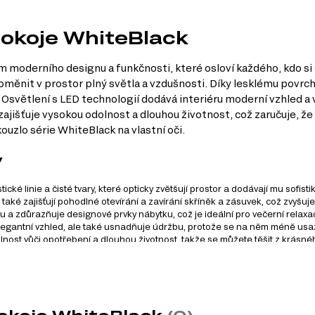
pokoje WhiteBlack
moderního designu a funkčnosti, které osloví každého, kdo si 
oj proměnit v prostor plný světla a vzdušnosti. Díky lesklému po
 Osvětlení s LED technologií dodává interiéru moderní vzhled a 
jišťuje vysokou odolnost a dlouhou životnost, což zaručuje, že 
ouzlo série WhiteBlack na vlastní oči.
y
ké linie a čisté tvary, které opticky zvětšují prostor a dodávají mu sofisti
 také zajišťují pohodlné otevírání a zavírání skříněk a zásuvek, což zvyšuje
 a zdůrazňuje designové prvky nábytku, což je ideální pro večerní relaxaci
egantní vzhled, ale také usnadňuje údržbu, protože se na něm méně usazu
lnost vůči opotřebení a dlouhou životnost, takže se můžete těšit z krásn
, který se skládá z 10 produktů. Tento systém nabízí širokou š
roduktů, které můžete v rámci této série najít: