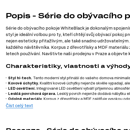
Popis - Série do obývacího 
Série do obývacího pokoje WhiteBlack je dokonalým spojením 
styl je ideální volbou pro ty, kteří chtějí svůj obývací pok
nejen esteticky přitažlivým, ale také snadno udržovatelným.
každého návštěvníka. Korpus z dřevotřísky a MDF materiálu za
letech používání. Navštivte naši prodejnu v Praze a objevte k
Charakteristiky, vlastnosti a výhod
Styl hi-tech.
Tento moderní styl přináší do vašeho domova minimalistic
Kovové úchytky.
Kvalitní kovové úchytky nejenže skvěle vypadají, ale
LED osvětlení.
Integrované LED osvětlení vytváří příjemnou atmosféru
Lesklá povrchová úprava.
Lesklý povrch nejenže dodává nábytku el
Odolné materiály.
Korpus z dřevotřísky a MDF zajišťuje vysokou odo
Číst celý text
Informace o sérii nábytku
Série do obývacího pokoje WhiteBlack je modulovým systémem
pokoj a přizpůsobit ho vašim potřebám. Zde jsou kategorie p