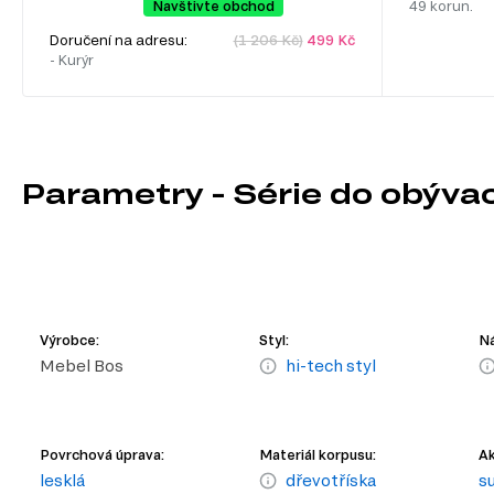
Navštivte obchod
49 korun.
Doručení na adresu:
(1 206 Kč)
499 Kč
- Kurýr
Parametry - Série do obýva
Výrobce:
Styl:
Ná
Mebel Bos
hi-tech styl
Povrchová úprava:
Materiál korpusu:
Ak
lesklá
dřevotříska
s