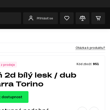
Přihlásit se
Otázka k produktu?
Kód zboží:
951
 z prodeje
 2d bílý lesk / dub
rra Torino
t dostupnost