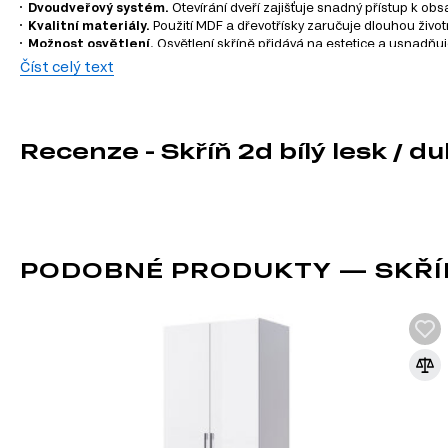
Dvoudveřový systém.
Otevírání dveří zajišťuje snadný přístup k obs
Kvalitní materiály.
Použití MDF a dřevotřísky zaručuje dlouhou životno
Možnost osvětlení.
Osvětlení skříně přidává na estetice a usnadňuje
Číst celý text
Informace o sérii nábytku
Skříň 2d je součástí modulového systému Torino, který se sk
Recenze - Skříň 2d bílý lesk / d
podle svých potřeb:
TV stolky
Komody
Konferenční stolky
Šatní skříň
Úložný prostor
PODOBNÉ PRODUKTY — SKŘÍŇ
Nástěnné police a skříňky