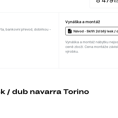
Kč
Vynáška a montáž
rta, bankovní převod, dobírkou –
Návod - Skříň 2d bílý lesk /
Vynáška a montáž nábytku nejso
ceně zboží. Cena montáže závisí
výrobku.
sk / dub navarra Torino