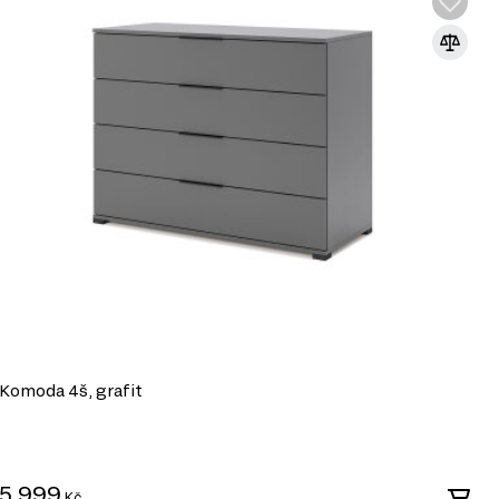
Komoda 4š, grafit
K
5 999
6
Kč