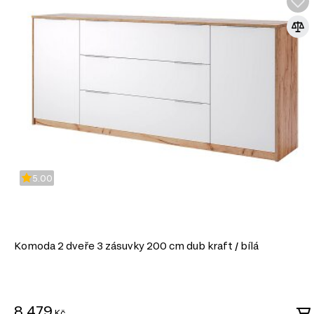
Univerzálnost. Moderní kousky snadno kombinujete s různými dekora
vytvořit harmonický interiér.
Funkčnost. Moderní nábytek často nabízí inovativní řešení a multifunkč
zvyšují komfort.
Trendy materiály. Využití kvalitních materiálů jako je sklo, kov nebo
odolnosti a stylovosti.
Pokud hledáte způsob, jak oživit svůj domov, moderní styl je 
Doporučujeme kombinovat moderní nábytek s industriálními
doplňky, což podtrhne jeho jedinečnost a vytvoří příjemnou
Nezapomeňte také na doplňky, jako jsou minimalistické lam
které dokonale doplní celkový dojem. Vybírejte s rozmyslem a
moderního designu ve vašem domově!
5.00
Komoda 2 dveře 3 zásuvky 200 cm dub kraft / bílá
8 479
Kč