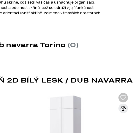
ahu skříně, což šetří váš čas a usnadňuje organizaci.
st a odolnost skříně, což se odráží v její funkčnosti.
 orientaci uvnitř skříně, zejména v tmavších prostorách.
ládá z 7 produktů. Tento systém zahrnuje různé kategorie nábyt
ub navarra Torino
(0)
 2D BÍLÝ LESK / DUB NAVARRA
MDF
MDF je jedním z nejoblíbenějších materiá
dřevěných vláken lisováním pod vysokým t
pryskyřic. Díky svým vlastnostem se MDF
dvířek, dekorativních panelů a dalších int
Vlastnosti MDF: