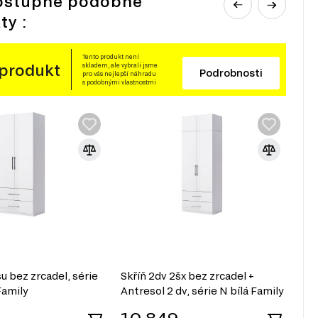
ostupné podobné
ty :
Tento produkt není
 produkt
skladem, ale vybrali jsme
Podrobnosti
pro vás nejlepší náhradu
s podobnými vlastnostmi
u bez zrcadel, série
Skříň 2dv 2šx bez zrcadel +
Skř
Family
Antresol 2 dv, série N bílá Family
2 d
10 849
9