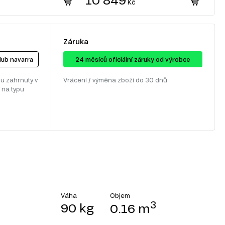
Kč
Záruka
 dub navarra
24 ​​​​měsíců oficiální záruky od výrobce
u zahrnuty v
Vrácení / výměna zboží do 30 dnů
 na typu
Objem
Váha
3
90 kg
0.16 m