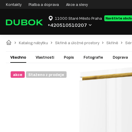
Kontakty
Platba a doprava
Akce a slevy
11000 Staré Město Praha
Navštivte obch
+420510510207
Katalog nábytku
Skříně a úložné prostory
Skříně
Sér
Všechno
Vlastnosti
Popis
Fotografie
Doprava
akce
Staženo z prodeje