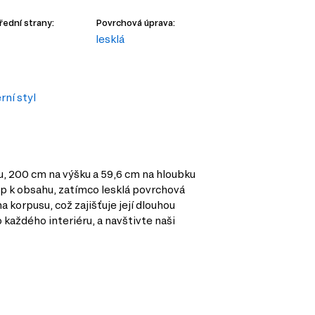
řední strany:
Povrchová úprava:
lesklá
ní styl
u, 200 cm na výšku a 59,6 cm na hloubku
up k obsahu, zatímco lesklá povrchová
 korpusu, což zajišťuje její dlouhou
 každého interiéru, a navštivte naši