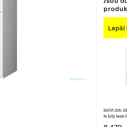
Jsou d
produk
Lepší
Skříň 2dv 2š
N bílý lesk 
8 479