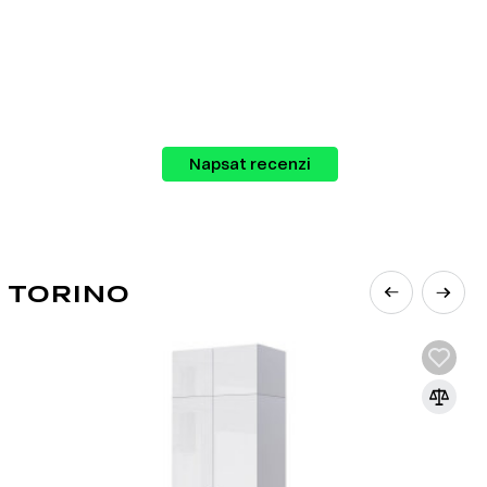
ku, které si můžete prohlédnout a vybrat
Napsat recenzi
 TORINO
lů v nábytkářském průmyslu. Vyrábí se z
lakem a teplotou za přidání speciálních
 používá k výrobě korpusového nábytku,
eriérových prvků.