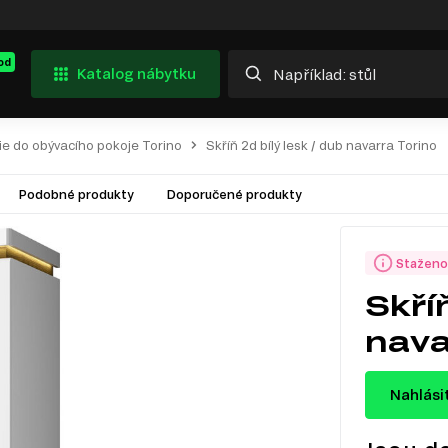
od
Katalog nábytku
ie do obývacího pokoje Torino
Skříň 2d bílý lesk / dub navarra Torino
Podobné produkty
Doporučené produkty
Staženo
Skříň
nava
Nahlási