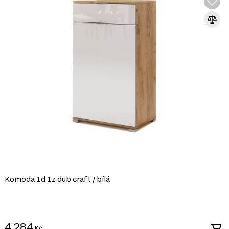
cemi a styly, což vám umožní
ní prvky, které šetří místo a
 dřevo dodává nábytku na
ideální volbou.
 prvky nebo přírodními
 atmosféru.
py nebo umělecké obrazy,
 užijte si krásu
Komoda 1d 1z dub craft / bílá
4 284
Kč