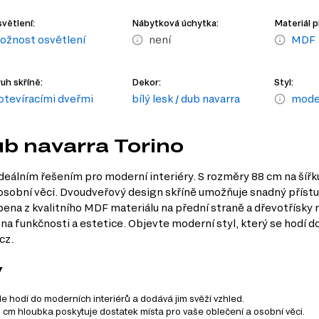
větlení:
Nábytková úchytka:
Materiál p
ožnost osvětlení
není
MDF
uh skříně:
Dekor:
Styl:
 otevíracími dveřmi
bílý lesk / dub navarra
moder
dub navarra Torino
ideálním řešením pro moderní interiéry. S rozměry 88 cm na šířk
í osobní věci. Dvoudveřový design skříně umožňuje snadný příst
ena z kvalitního MDF materiálu na přední straně a dřevotřísky na
na funkčnosti a estetice. Objevte moderní styl, který se hodí do
cz.
y
e hodí do moderních interiérů a dodává jim svěží vzhled.
 cm hloubka poskytuje dostatek místa pro vaše oblečení a osobní věci.