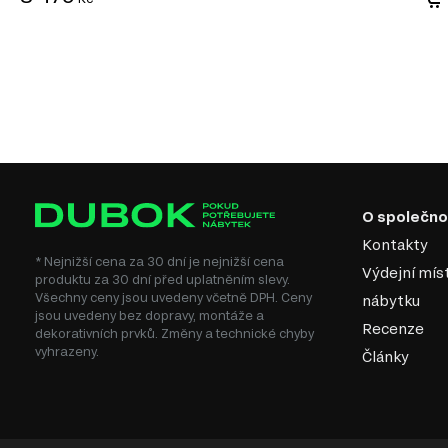
O společno
Kontakty
* Nejnižší cena za 30 dní je nejnižší cena
Výdejní mís
produktu za 30 dní před uplatněním slevy.
Všechny ceny jsou uvedeny včetně DPH. Ceny
nábytku
jsou uvedeny bez dopravy, montáže a
Recenze
dekorativních prvků. Změny a technické chyby
vyhrazeny.
Články