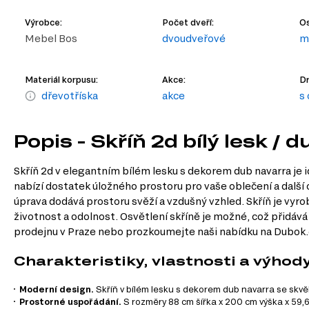
Výrobce:
Počet dveří:
Os
Mebel Bos
dvoudveřové
m
Materiál korpusu:
Akce:
Dr
dřevotříska
akce
s
Popis - Skříň 2d bílý lesk / 
Skříň 2d v elegantním bílém lesku s dekorem dub navarra je 
nabízí dostatek úložného prostoru pro vaše oblečení a dalš
úprava dodává prostoru svěží a vzdušný vzhled. Skříň je vyrob
životnost a odolnost. Osvětlení skříně je možné, což přidává 
prodejnu v Praze nebo prozkoumejte naši nabídku na Dubok.
Charakteristiky, vlastnosti a výhod
Moderní design.
Skříň v bílém lesku s dekorem dub navarra se skvěl
Prostorné uspořádání.
S rozměry 88 cm šířka x 200 cm výška x 59,6