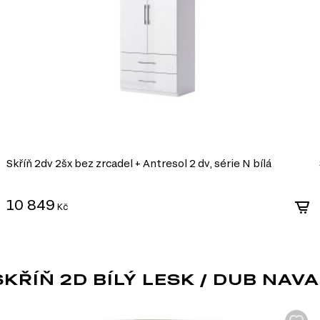
Pevnost a stabilita. MDF má vysokou hustotu, kt
deformacím.
Hladký povrch. Díky homogenní struktuře má mate
základ pro lakování, laminaci nebo nanášení de
Snadné zpracování. Materiál se dobře hodí pro ře
umožňuje realizaci originálních designových ře
Ekologičnost. Kvalitní desky MDF jsou vyráběny 
moderní ekologické standardy.
MDF je univerzální materiál, který spojuje
činí ideální volbu pro výrobu nábytku v růz
Skříň 2dv 2šx bez zrcadel + Antresol 2 dv, série N bílá
10 849
Kč
časový vzhled, který
usky, které jsou nejen
hlavní výhody moderního
ŘÍŇ 2D BÍLÝ LESK / DUB NAV
 jednoduchými tvary, což