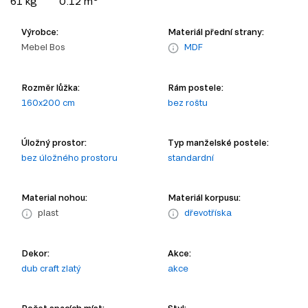
61 kg
0.12 m
Výrobce:
Materiál přední strany:
Mebel Bos
MDF
Rozměr lůžka:
Rám postele:
160x200 cm
bez roštu
Úložný prostor:
Typ manželské postele:
bez úložného prostoru
standardní
Material nohou:
Materiál korpusu:
plast
dřevotříska
Dekor:
Akce:
dub craft zlatý
akce
Počet spacích míst:
Styl: