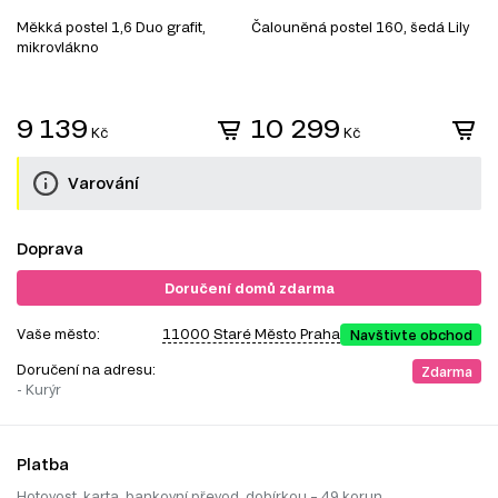
Měkká postel 1,6 Duo grafit,
Čalouněná postel 160, šedá Lily
P
mikrovlákno
ú
J
1
9 139
10 299
Kč
Kč
Varování
Doprava
Doručení domů zdarma
Vaše město:
11000 Staré Město Praha
Navštivte obchod
Doručení na adresu:
Zdarma
- Kurýr
Platba
Hotovost, karta, bankovní převod, dobírkou – 49 korun.