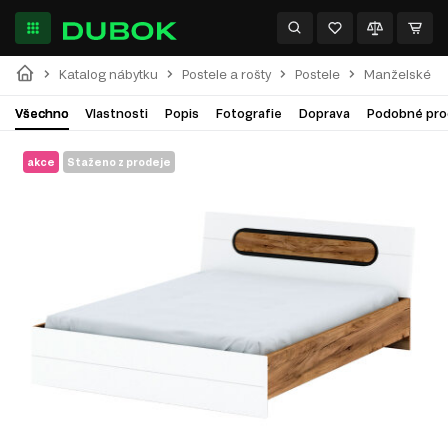
Katalog nábytku
Postele a rošty
Postele
Manželské po
Všechno
Vlastnosti
Popis
Fotografie
Doprava
Podobné pro
akce
Staženo z prodeje