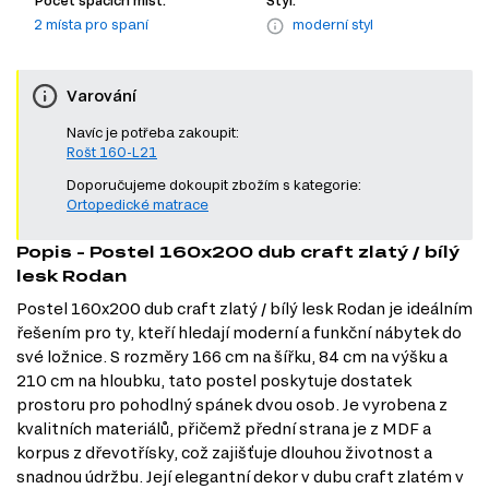
2 místa pro spaní
moderní styl
Varování
Navíc je potřeba zakoupit:
Rošt 160-L21
Doporučujeme dokoupit zbožím s kategorie:
Ortopedické matrace
Popis - Postel 160x200 dub craft zlatý / bílý
lesk Rodan
Postel 160x200 dub craft zlatý / bílý lesk Rodan je ideálním
řešením pro ty, kteří hledají moderní a funkční nábytek do
své ložnice. S rozměry 166 cm na šířku, 84 cm na výšku a
210 cm na hloubku, tato postel poskytuje dostatek
prostoru pro pohodlný spánek dvou osob. Je vyrobena z
kvalitních materiálů, přičemž přední strana je z MDF a
korpus z dřevotřísky, což zajišťuje dlouhou životnost a
snadnou údržbu. Její elegantní dekor v dubu craft zlatém v