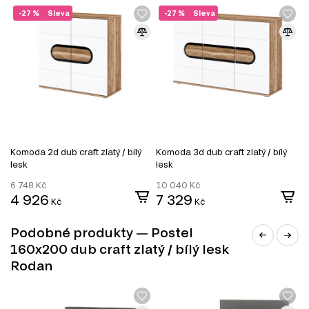
Informace o sérii nábytku
-27 %
Sleva
-27 %
Sleva
Tato postel je prvkem modulového systému Rodan, který
se skládá z 13 produktů. Tento systém nabízí širokou škálu
nábytku, který můžete kombinovat podle svých potřeb.
Mezi kategorie produktů patří:
TV stolky
Komody
Manželské postele
Šatní skříň
Úložný prostor
Komoda 2d dub craft zlatý / bílý
Komoda 3d dub craft zlatý / bílý
Noční stolky
lesk
lesk
Nástěnné police a skříňky
6 748
Kč
10 040
Kč
4 926
7 329
Kč
Kč
Podobné produkty — Postel
160x200 dub craft zlatý / bílý lesk
Rodan