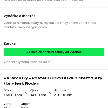
Vynáška a montáž
Vynáška a montáž nábytku nejsou zahrnuty v ceně zboží. Cena
montáže závisí na typu výrobku.
Záruka
24 ​​​​měsíců oficiální záruky od výrobce
Vrácení / výměna zboží do 30 dnů
Parametry - Postel 160x200 dub craft zlatý
/ bílý lesk Rodan
Šířka
Výška
Hloubka
166.00 cm
84.00 cm
210.00 cm
Váha
Objem
3