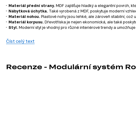
Materiál přední strany.
MDF zajišťuje hladký a elegantní povrch, kt
Nábytková úchytka.
Také vyrobená z MDF, poskytuje moderní vzhled
Materiál nohou.
Plastové nohy jsou lehké, ale zároveň stabilní, což
Materiál korpusu.
Dřevotříska je nejen ekonomická, ale také poskytu
Styl.
Moderní styl je vhodný pro různé interiérové trendy a umožňu
Informace o sérii nábytku
Číst celý text
Modulární systém Rodan se skládá z 13 produktů, které zahr
kategorie patří:
Recenze - Modulární systém R
TV stolky
Komody
Manželské postele
Šatní skříň
Úložný prostor
Noční stolky
Nástěnné police a skříňky