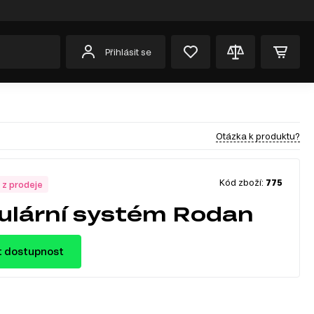
Přihlásit se
Otázka k produktu?
Kód zboží:
775
 z prodeje
lární systém Rodan
t dostupnost