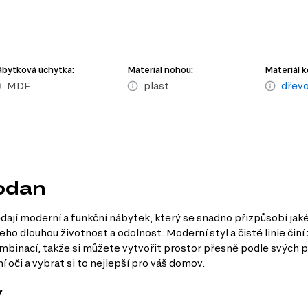
bytková úchytka:
Material nohou:
Materiál k
MDF
plast
dřevo
Rodan
edají moderní a funkční nábytek, který se snadno přizpůsobí jak
 jeho dlouhou životnost a odolnost. Moderní styl a čisté linie či
ombinací, takže si můžete vytvořit prostor přesně podle svých p
oči a vybrat si to nejlepší pro váš domov.
y