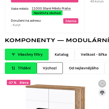
49 korun.
11000 Staré Město Praha
Vaše město:
Navštivte obchod
Doručení na adresu:
Zdarma
- Kurýr
KOMPONENTY — MODULÁRNÍ
Všechny filtry
Katalog
Velikost - šířka
Třídění
Výchozí
Od nejlevnějšího
-27 %
Sleva