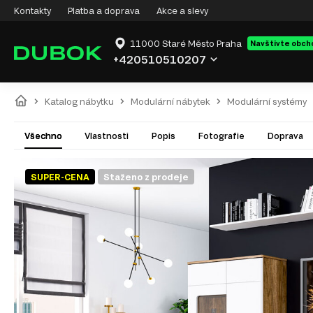
Kontakty
Platba a doprava
Akce a slevy
11000 Staré Město Praha
Navštivte obch
+420510510207
Katalog nábytku
Modulární nábytek
Modulární systémy
Všechno
Vlastnosti
Popis
Fotografie
Doprava
SUPER-CENA
Staženo z prodeje