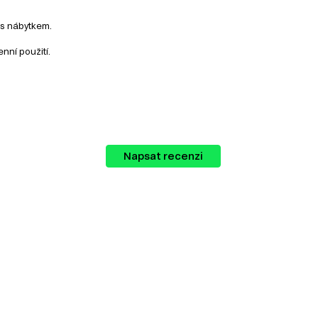
 s nábytkem.
nní použití.
řebujete pro váš domov. Mezi dostupné
Napsat recenzi
lů v nábytkářském průmyslu. Vyrábí se z
lakem a teplotou za přidání speciálních