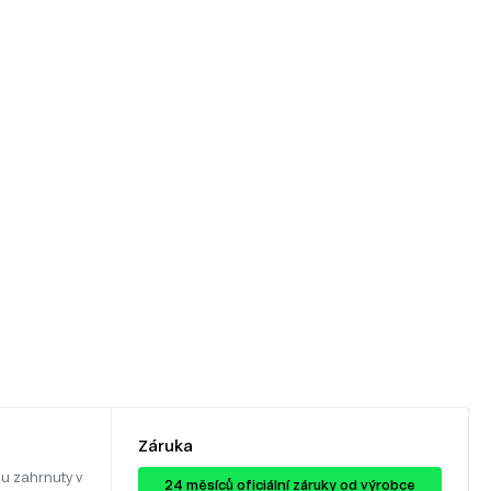
Záruka
u zahrnuty v
24 ​​​​měsíců oficiální záruky od výrobce