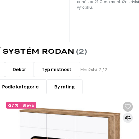
ceně zboží. Cena montáže závisí
výrobku.
 SYSTÉM RODAN
Dekor
Typ místnosti
Množství: 2 / 2
Podle kategorie
By rating
-27 %
Sleva