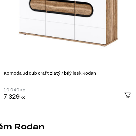
Komoda 3d dub craft zlatý / bílý lesk Rodan
10 040
Kč
7 329
Kč
tém Rodan