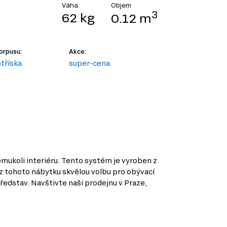
Objem
Váha
3
62 kg
0.12 m
orpusu:
Akce:
tříska
super-cena
émukoli interiéru. Tento systém je vyroben z
ní z tohoto nábytku skvělou volbu pro obývací
ředstav. Navštivte naši prodejnu v Praze,