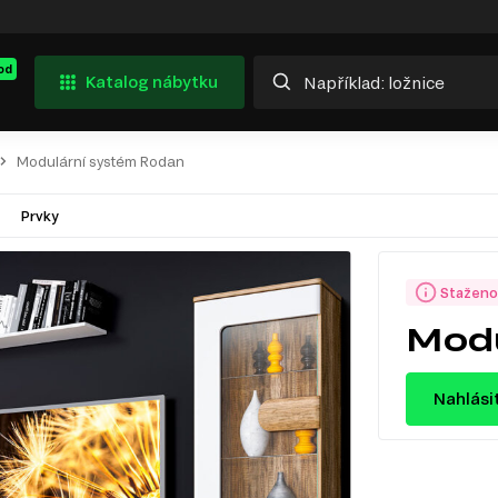
od
Katalog nábytku
Modulární systém Rodan
Prvky
Staženo
Modu
Nahlási