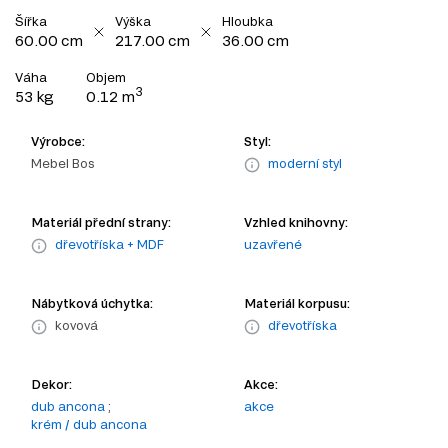
Šířka
Výška
Hloubka
60.00 cm
217.00 cm
36.00 cm
Váha
Objem
3
53 kg
0.12 m
Výrobce:
Styl:
Mebel Bos
moderní styl
Materiál přední strany:
Vzhled knihovny:
dřevotříska + MDF
uzavřené
Nábytková úchytka:
Materiál korpusu:
kovová
dřevotříska
Dekor:
Akce:
dub ancona
;
akce
krém / dub ancona