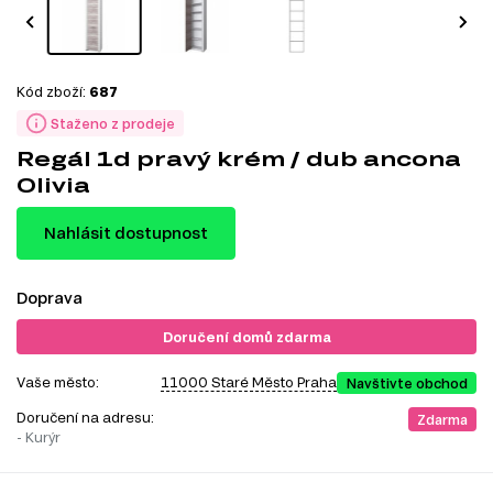
Kód zboží:
687
Staženo z prodeje
Regál 1d pravý krém / dub ancona
Olivia
Nahlásit dostupnost
Doprava
Doručení domů zdarma
Vaše město:
11000 Staré Město Praha
Navštivte obchod
Doručení na adresu:
Zdarma
- Kurýr