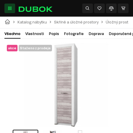
Katalog nábytku
Skříně a úložné prostory
Úložný prostor
Všechno
Vlastnosti
Popis
Fotografie
Doprava
Doporučené 
akce
Staženo z prodeje