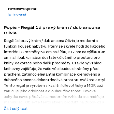
Povrchová úprava:
laminovaná
Popis - Regál 1d pravý krém / dub ancona
Olivia
Regál 1d pravý krém / dub ancona Olivia je moderní a
funkční kousek nábytku, který se skvěle hodí do každého
interiéru. S rozměry 60 cm na šířku, 217 cm na výšku a 36
cm na hloubku nabízí dostatek úložného prostoru pro
knihy, dekorace nebo další předměty. Uzavřený vzhled
knihovny zajišťuje, že vaše věci budou chráněny před
prachem, zatímco elegantní kombinace krémového a
dubového ancona dekoru dodává prostoru svěžest a styl.
Tento regál je vyroben z kvalitní dřevotřísky a MDF, což
zaručuje jeho odolnost a dlouhou životnost. Kovová
úchytka navíc přidává na moderním vzhledu a usnadňuje
manipulaci. Objevte tento skvělý produkt na Dubok.cz a
navštivte naši prodejnu v Praze pro osobní prohlídku.
Číst celý text