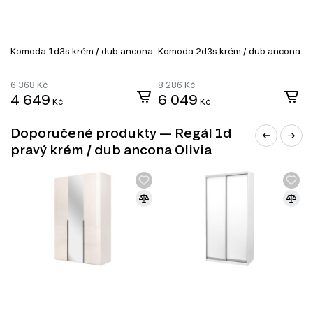
Manželské postele
Šatní skříň
Úložný prostor
Noční stolky
Komoda 1d3s krém / dub ancona
Komoda 2d3s krém / dub ancona
K
Nástěnné police a skříňky
6 368
Kč
8 286
Kč
6
4 649
6 049
Kč
Kč
Doporučené produkty — Regál 1d
pravý krém / dub ancona Olivia
MODERNÍ STYL
Moderní styl nábytku přináší do vašeho interiéru svěží a