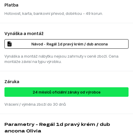
Platba
Hotovost, karta, bankovní převod, dobírkou – 49 korun.
Vynáška a montáž
Návod - Regál 1d pravý krém / dub ancona
Vynáška a montáž nábytku nejsou zahrnuty v ceně zboží. Cena
montáže závisí na typu výrobku.
Záruka
24 ​​​​měsíců oficiální záruky od výrobce
Vrácení / výměna zboží do 30 dnů
Parametry - Regál 1d pravý krém / dub
ancona Olivia