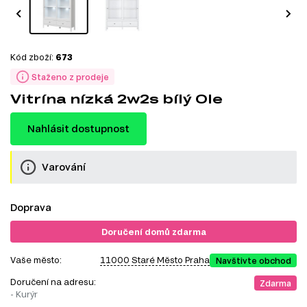
Kód zboží:
673
Staženo z prodeje
Vitrína nízká 2w2s bílý Ole
Nahlásit dostupnost
Varování
Doprava
Doručení domů zdarma
Vaše město:
11000 Staré Město Praha
Navštivte obchod
Doručení na adresu:
Zdarma
- Kurýr