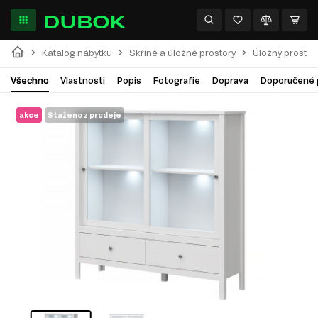
Katalog nábytku
Skříně a úložné prostory
Úložný prostor
Všechno
Vlastnosti
Popis
Fotografie
Doprava
Doporučené 
akce
Staženo z prodeje