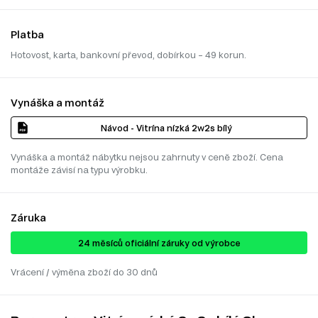
Platba
Hotovost, karta, bankovní převod, dobírkou – 49 korun.
Vynáška a montáž
Návod - Vitrína nízká 2w2s bílý
Vynáška a montáž nábytku nejsou zahrnuty v ceně zboží. Cena
montáže závisí na typu výrobku.
Záruka
24 ​​​​měsíců oficiální záruky od výrobce
Vrácení / výměna zboží do 30 dnů