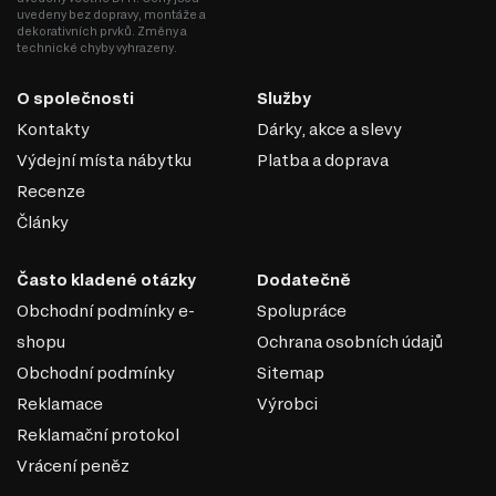
uvedeny bez dopravy, montáže a
Design může být doplněn o koberce se vzory, obrazy, vázy, doplňky
dekorativních prvků. Změny a
ve vikingském stylu, ručně vyráběné dřevěné předměty;
technické chyby vyhrazeny.
Skandinávský styl je vždy spojen s čistým vzduchem a svěžím
prostorem, tato atmosféra se vyznačuje množstvím přirozeného
O společnosti
Služby
světla, nejlépe s panoramatickými okny a volným prostorem;
barva je bílá, možné jsou všechny její odstíny. Můžete jej
Kontakty
Dárky, akce a slevy
zkombinovat s pastelovými tóny. Jemná růžová, modrá, šedá,
zelená a oranžová bude ideální;
Výdejní místa nábytku
Platba a doprava
Skandinávský styl umožňuje kombinovat mnoho nábytku, i když
Recenze
není ze stejné řady. Měl by být uspořádán minimalisticky, ale
zároveň multifunkčně. Nezapomeňte na přirozenost materiálů,
Články
hlavní roli hraje dřevo.
Často kladené otázky
Dodatečně
Obchodní podmínky e-
Spolupráce
shopu
Ochrana osobních údajů
Obchodní podmínky
Sitemap
Reklamace
Výrobci
Reklamační protokol
Vrácení peněz