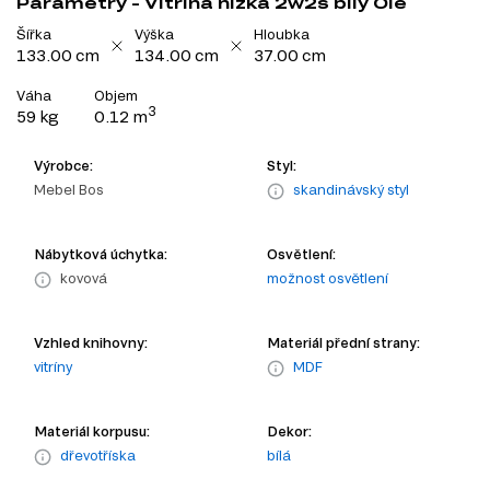
Parametry - Vitrína nízká 2w2s bílý Ole
Šířka
Výška
Hloubka
133.00 cm
134.00 cm
37.00 cm
Váha
Objem
3
59 kg
0.12 m
Výrobce:
Styl:
Mebel Bos
skandinávský styl
Nábytková úchytka:
Osvětlení:
kovová
možnost osvětlení
Vzhled knihovny:
Materiál přední strany:
vitríny
MDF
Materiál korpusu:
Dekor:
dřevotříska
bílá