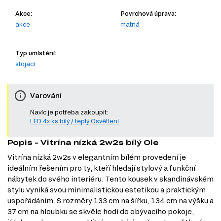
Akce:
Povrchová úprava:
akce
matná
Typ umístění:
stojací
Varování
Navíc je potřeba zakoupit:
LED 4x ks bílý / teplý Osvětlení
Popis - Vitrína nízká 2w2s bílý Ole
Vitrína nízká 2w2s v elegantním bílém provedení je
ideálním řešením pro ty, kteří hledají stylový a funkční
nábytek do svého interiéru. Tento kousek v skandinávském
stylu vyniká svou minimalistickou estetikou a praktickým
uspořádáním. S rozměry 133 cm na šířku, 134 cm na výšku a
37 cm na hloubku se skvěle hodí do obývacího pokoje,