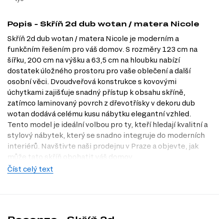
Popis - Skříň 2d dub wotan / matera Nicole
Skříň 2d dub wotan / matera Nicole je moderním a
funkčním řešením pro váš domov. S rozměry 123 cm na
šířku, 200 cm na výšku a 63,5 cm na hloubku nabízí
dostatek úložného prostoru pro vaše oblečení a další
osobní věci. Dvoudveřová konstrukce s kovovými
úchytkami zajišťuje snadný přístup k obsahu skříně,
zatímco laminovaný povrch z dřevotřísky v dekoru dub
wotan dodává celému kusu nábytku elegantní vzhled.
Tento model je ideální volbou pro ty, kteří hledají kvalitní a
stylový nábytek, který se snadno integruje do moderních
interiérů. Navštivte naši prodejnu v Praze a objevte, jak
může tato skříň obohatit váš domov.
Číst celý text
Charakteristiky, vlastnosti a výhody
Moderní design.
Skříň v dekoru dub wotan přináší do vašeho
interiéru nadčasový vzhled, který se hodí do různých stylů bydlení.
Prostorná a funkční.
S vnitřním uspořádáním zahrnujícím tyč na
oblečení nabízí dostatek místa pro zavěšení šatů a uložení dalších