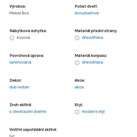
Výrobce:
Počet dveří:
Mebel Bos
dvoudveřové
Nábytková úchytka:
Materiál přední strany:
kovová
dřevotříska
Povrchová úprava:
Materiál korpusu:
laminovaná
dřevotříska
Dekor:
Akce:
dub wotan
akce
Druh skříně:
Styl:
s otevíracími dveřmi
moderní styl
Vnitřní uspořádání skříně:
tyč