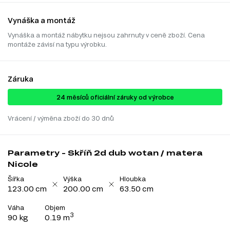
Vynáška a montáž
Vynáška a montáž nábytku nejsou zahrnuty v ceně zboží. Cena
montáže závisí na typu výrobku.
Záruka
24 ​​​​měsíců oficiální záruky od výrobce
Vrácení / výměna zboží do 30 dnů
Parametry - Skříň 2d dub wotan / matera
Nicole
Šířka
Výška
Hloubka
123.00 cm
200.00 cm
63.50 cm
Váha
Objem
3
90 kg
0.19 m