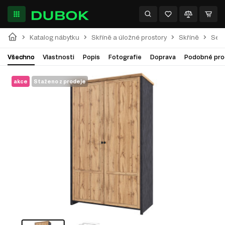
Katalog nábytku
Skříně a úložné prostory
Skříně
Séri
Všechno
Vlastnosti
Popis
Fotografie
Doprava
Podobné pro
akce
Staženo z prodeje