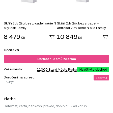
Skříň 2dv 2šu bez zrcadel, série N
Skříň 2dv 2šx bez zrcadel +
S
bílý lesk Family
Antresol 2 dv, série N bílá Family
2
8 479
10 849
Kč
Kč
Doprava
Doručení domů zdarma
Vaše město:
11000 Staré Město Praha
Navštivte obchod
Doručení na adresu:
Zdarma
- Kurýr
Platba
Hotovost, karta, bankovní převod, dobírkou – 49 korun.