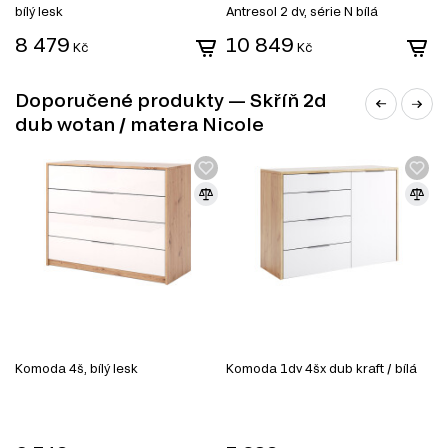
Kancelářské stoly
bílý lesk
Antresol 2 dv, série N bílá
2 
Objevte možnosti, které vám modulový systém Nicole
8 479
10 849
9
Kč
Kč
nabízí, a vytvořte si interiér podle svých představ.
Doporučené produkty — Skříň 2d
dub wotan / matera Nicole
DŘEVOTŘÍSKA
Komoda 4š, bílý lesk
Komoda 1dv 4šx dub kraft / bílá
K
c
DTD (dřevotřísková deska) je jedním z nejrozšířenějších
materiálů v nábytkářském průmyslu. Vyrábí se lisováním