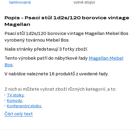
laminovaná
volně stojící
Popis - Psací stůl 1d2s/120 borovice vintage
Magellan
Psací stůl 1d2s/120 borovice vintage Magellan Mebel Bos
vyrobený továrnou Mebel Bos
Naše stránky představují 3 fotky zboží.
Tento výrobek patří do nábytkové řady
Magellan Mebel
Bos
.
V nabídce naleznete 16 produktů z uvedené řady.
Z nich si můžete vybrat zboží různých kategorií, a to:
TV stolky
;
Komody
;
Konferenční stolky
;
Jednolůžkové postele
;
Číst celý text
Regály, knihovny, vitríny
;
Skříně
;
Noční stolky
;
Nástěnné police a skříňky
;