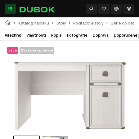
Katalog nábytku
Stoly
Počítačové stoly
Série do děts
Všechno
Vlastnosti
Popis
Fotografie
Doprava
Doporučené 
akce
Staženo z prodeje