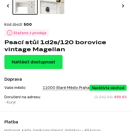
Kód zboží:
500
Staženo z prodeje
Psací stůl 1d2s/120 borovice
vintage Magellan
Nahlásit dostupnost
Doprava
Vaše město:
11000 Staré Město Praha
Navštivte obchod
Doručení na adresu:
(1 241 Kč)
499 Kč
- Kurýr
Platba
Hotovost, karta, bankovní převod, dobírkou – 49 korun.