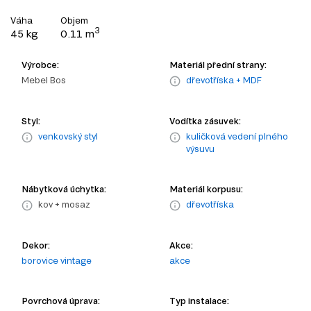
Váha
Objem
3
45 kg
0.11 m
Výrobce:
Materiál přední strany:
Mebel Bos
dřevotříska + MDF
Styl:
Vodítka zásuvek:
venkovský styl
kuličková vedení plného
výsuvu
Nábytková úchytka:
Materiál korpusu:
kov + mosaz
dřevotříska
Dekor:
Akce:
borovice vintage
akce
Povrchová úprava:
Typ instalace: