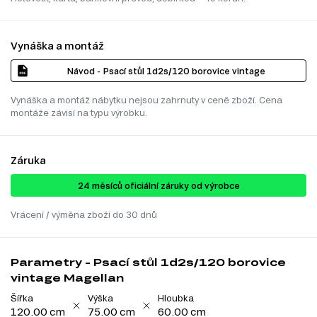
Vynáška a montáž
Návod - Psací stůl 1d2s/120 borovice vintage
Vynáška a montáž nábytku nejsou zahrnuty v ceně zboží. Cena
montáže závisí na typu výrobku.
Záruka
24 ​​​​měsíců oficiální záruky od výrobce
Vrácení / výměna zboží do 30 dnů
Parametry - Psací stůl 1d2s/120 borovice
vintage Magellan
Šířka
Výška
Hloubka
120.00 cm
75.00 cm
60.00 cm