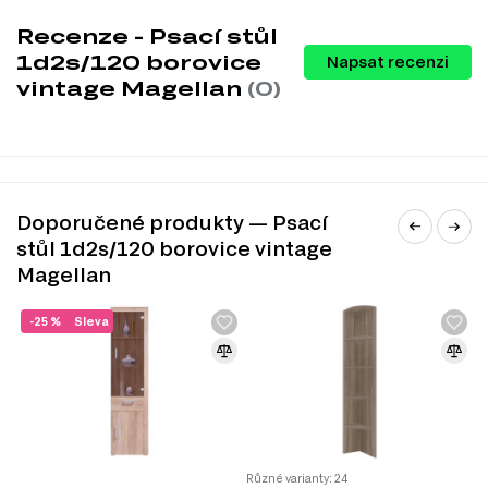
Kancelářské stoly
;
Recenze - Psací stůl
1d2s/120 borovice
Napsat recenzi
vintage Magellan
(0)
Doporučené produkty — Psací
stůl 1d2s/120 borovice vintage
Magellan
-25 %
Sleva
DŘEVOTŘÍSKA + MDF
Kombinovaná fasáda z DTD a MDF je oblíbeným řešením v
nábytkářském průmyslu díky kombinaci výhod obou
materiálů. Taková fasáda spojuje stabilitu a ekonomičnost
DTD s hladkým a esteticky přitažlivým povrchem MDF, což
Různé varianty: 24