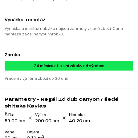
Vynáška a montáž
Vynáška a montáž nábytku nejsou zahrnuty v ceně zboží. Cena
montáže závisí na typu výrobku.
Záruka
24 ​​​​měsíců oficiální záruky od výrobce
Vrácení / výměna zboží do 30 dnů
Parametry - Regál 1d dub canyon / šedé
shitake Kaylas
Šířka
Výška
Hloubka
59.00 cm
200.00 cm
40.20 cm
Váha
Objem
3
90 kg
0.11 m