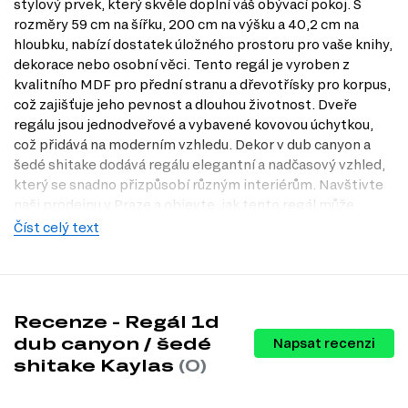
stylový prvek, který skvěle doplní váš obývací pokoj. S
rozměry 59 cm na šířku, 200 cm na výšku a 40,2 cm na
hloubku, nabízí dostatek úložného prostoru pro vaše knihy,
dekorace nebo osobní věci. Tento regál je vyroben z
kvalitního MDF pro přední stranu a dřevotřísky pro korpus,
což zajišťuje jeho pevnost a dlouhou životnost. Dveře
regálu jsou jednodveřové a vybavené kovovou úchytkou,
což přidává na moderním vzhledu. Dekor v dub canyon a
šedé shitake dodává regálu elegantní a nadčasový vzhled,
který se snadno přizpůsobí různým interiérům. Navštivte
naši prodejnu v Praze a objevte, jak tento regál může
obohatit váš domov. Objednejte si ho na Dubok.cz a užijte
Číst celý text
si kvalitu a funkčnost, kterou nabízí.
Charakteristiky, vlastnosti a výhody
Moderní design.
Regál v sobě spojuje elegantní styl s praktickými
Recenze - Regál 1d
funkcemi, což z něj činí ideální volbu pro současné interiéry.
dub canyon / šedé
Prostorově úsporné rozměry.
S šířkou 59 cm a hloubkou 40,2 cm
Napsat recenzi
se regál snadno vejde i do menších prostorů, aniž by zabíral příliš
shitake Kaylas
(0)
místa.
Kvalitní materiály.
Použití MDF a dřevotřísky zajišťuje vysokou
odolnost a dlouhou životnost produktu, což znamená, že