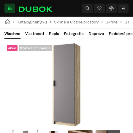
Katalog nábytku
Skříně a úložné prostory
Skříně
Séri
Všechno
Vlastnosti
Popis
Fotografie
Doprava
Podobné pro
akce
Staženo z prodeje