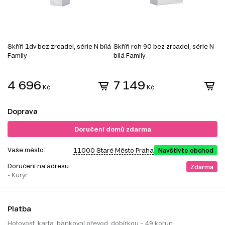
Skříň 1dv bez zrcadel, série N bílá
Skříň roh 90 bez zrcadel, série N
S
Family
bílá Family
1
4 696
7 149
Kč
Kč
Doprava
Doručení domů zdarma
Vaše město:
11000 Staré Město Praha
Navštivte obchod
Doručení na adresu:
Zdarma
- Kurýr
Platba
Hotovost, karta, bankovní převod, dobírkou – 49 korun.