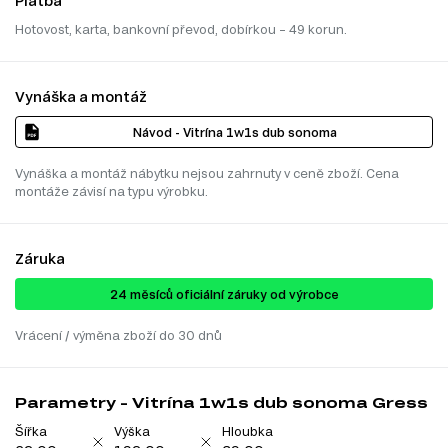
Platba
Hotovost, karta, bankovní převod, dobírkou – 49 korun.
Vynáška a montáž
Návod - Vitrína 1w1s dub sonoma
Vynáška a montáž nábytku nejsou zahrnuty v ceně zboží. Cena
montáže závisí na typu výrobku.
Záruka
24 ​​​​měsíců oficiální záruky od výrobce
Vrácení / výměna zboží do 30 dnů
Parametry - Vitrína 1w1s dub sonoma Gress
Šířka
Výška
Hloubka