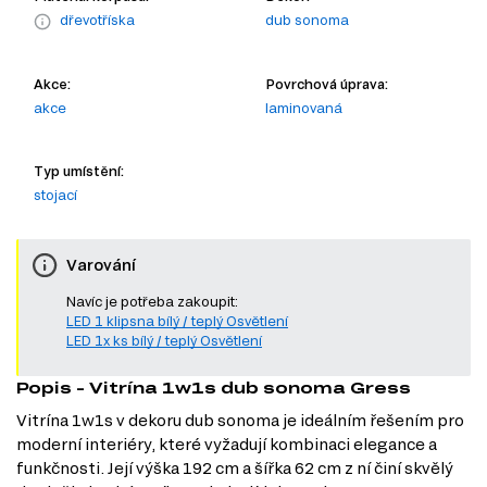
dřevotříska
dub sonoma
Akce:
Povrchová úprava:
akce
laminovaná
Typ umístění:
stojací
Varování
Navíc je potřeba zakoupit:
LED 1 klipsna bílý / teplý Osvětlení
LED 1x ks bílý / teplý Osvětlení
Popis - Vitrína 1w1s dub sonoma Gress
Vitrína 1w1s v dekoru dub sonoma je ideálním řešením pro
moderní interiéry, které vyžadují kombinaci elegance a
funkčnosti. Její výška 192 cm a šířka 62 cm z ní činí skvělý