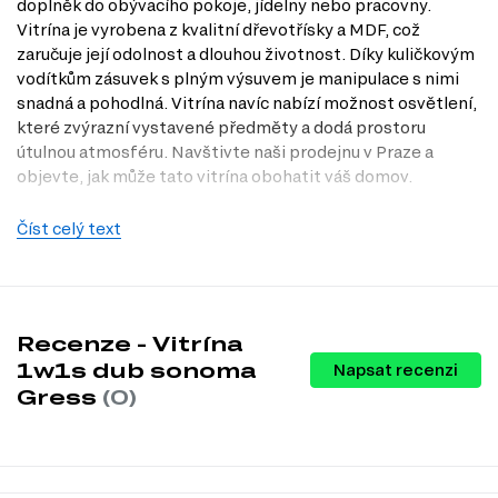
doplněk do obývacího pokoje, jídelny nebo pracovny.
Vitrína je vyrobena z kvalitní dřevotřísky a MDF, což
zaručuje její odolnost a dlouhou životnost. Díky kuličkovým
vodítkům zásuvek s plným výsuvem je manipulace s nimi
snadná a pohodlná. Vitrína navíc nabízí možnost osvětlení,
které zvýrazní vystavené předměty a dodá prostoru
útulnou atmosféru. Navštivte naši prodejnu v Praze a
objevte, jak může tato vitrína obohatit váš domov.
Charakteristiky, vlastnosti a výhody
Číst celý text
Moderní design.
Vitrína v dekoru dub sonoma skvěle zapadne do
současných trendů a dodá vašemu interiéru stylový vzhled.
Praktické rozměry.
Šířka 62 cm, výška 192 cm a hloubka 39 cm
poskytují dostatek prostoru pro uložení a vystavení vašich
oblíbených předmětů.
Recenze - Vitrína
Kvalitní materiály.
Dřevotříska a MDF zaručují odolnost a
1w1s dub sonoma
Napsat recenzi
snadnou údržbu, což vám šetří čas a energii.
Gress
(0)
Kuličková vedení zásuvek.
Plný výsuv zásuvek zajišťuje pohodlný
přístup k uloženým věcem, což usnadňuje organizaci.
Možnost osvětlení.
Osvětlení vitríny zvýrazní vaše vystavené
dekorace a dodá prostoru jedinečný nádech.
Stojací typ umístění.
Vitrína je určena k postavení, což
usnadňuje její umístění v jakémkoliv prostoru.