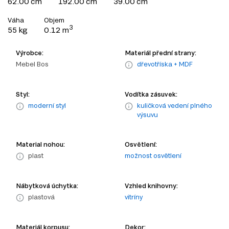
62.00 cm
192.00 cm
39.00 cm
Váha
Objem
3
55 kg
0.12 m
Výrobce:
Materiál přední strany:
Mebel Bos
dřevotříska + MDF
Styl:
Vodítka zásuvek:
moderní styl
kuličková vedení plného
výsuvu
Material nohou:
Osvětlení:
plast
možnost osvětlení
Nábytková úchytka:
Vzhled knihovny:
plastová
vitríny
Materiál korpusu:
Dekor: