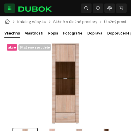
Katalog nábytku
Skříně a úložné prostory
Úložný prostor
Všechno
Vlastnosti
Popis
Fotografie
Doprava
Doporučené 
akce
Staženo z prodeje