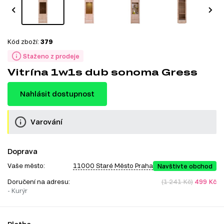
Kód zboží:
379
Staženo z prodeje
Vitrína 1w1s dub sonoma Gress
Nahlásit dostupnost
Varování
Doprava
Vaše město:
11000 Staré Město Praha
Navštivte obchod
Doručení na adresu:
(1 241 Kč)
499 Kč
- Kurýr