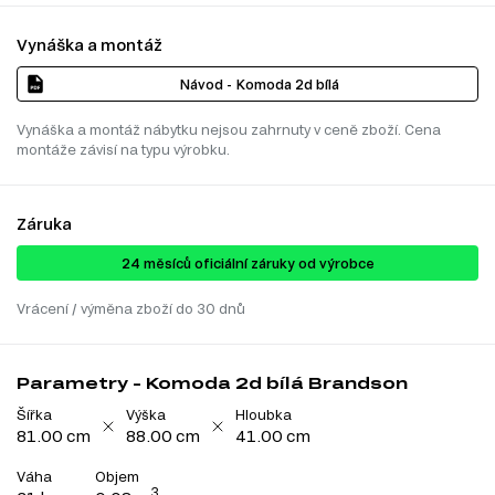
Vynáška a montáž
Návod - Komoda 2d bílá
Vynáška a montáž nábytku nejsou zahrnuty v ceně zboží. Cena
montáže závisí na typu výrobku.
Záruka
24 ​​​​měsíců oficiální záruky od výrobce
Vrácení / výměna zboží do 30 dnů
Parametry - Komoda 2d bílá Brandson
Šířka
Výška
Hloubka
81.00 cm
88.00 cm
41.00 cm
Váha
Objem
3