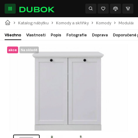
Katalog nábytku
Komody a skříňky
Komody
Modulární
Všechno
Vlastnosti
Popis
Fotografie
Doprava
Doporučené 
akce
Na skladě