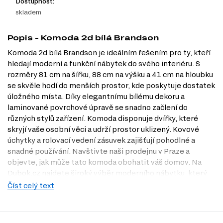
Dostupnost:
skladem
Popis - Komoda 2d bílá Brandson
Komoda 2d bílá Brandson je ideálním řešením pro ty, kteří
hledají moderní a funkční nábytek do svého interiéru. S
rozměry 81 cm na šířku, 88 cm na výšku a 41 cm na hloubku
se skvěle hodí do menších prostor, kde poskytuje dostatek
úložného místa. Díky elegantnímu bílému dekoru a
laminované povrchové úpravě se snadno začlení do
různých stylů zařízení. Komoda disponuje dvířky, které
skryjí vaše osobní věci a udrží prostor uklizený. Kovové
úchytky a rolovací vedení zásuvek zajišťují pohodlné a
snadné používání. Navštivte naši prodejnu v Praze a
objevte, jak může tato komoda obohatit váš domov. Na
Dubok.cz najdete široký výběr moderního nábytku, který
splní vaše očekávání.
Číst celý text
Charakteristiky, vlastnosti a výhody
Moderní design.
Kombinace bílé barvy a čistých linií dodává