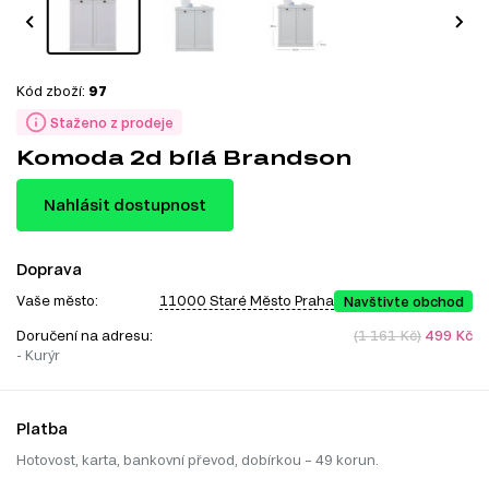
Kód zboží:
97
Staženo z prodeje
Komoda 2d bílá Brandson
Nahlásit dostupnost
Doprava
Vaše město:
11000 Staré Město Praha
Navštivte obchod
Doručení na adresu:
(1 161 Kč)
499 Kč
- Kurýr
Platba
Hotovost, karta, bankovní převod, dobírkou – 49 korun.