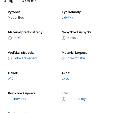
31 kg
0.08 m
Výrobce:
Typ komody:
Mebel Bos
s dvířky
Materiál přední strany:
Nábytková úchytka:
MDF
kovová
Vodítka zásuvek:
Materiál korpusu:
rolovací vedení
dřevotříska
Dekor:
Akce:
bílá
akce
Povrchová úprava:
Styl:
laminovaná
moderní styl