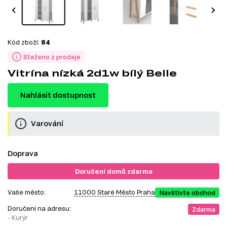
Kód zboží:
84
Staženo z prodeje
Vitrína nízká 2d1w bílý Belle
Nahlásit dostupnost
Varování
Doprava
Doručení domů zdarma
Vaše město:
11000 Staré Město Praha
Navštivte obchod
Doručení na adresu:
Zdarma
- Kurýr