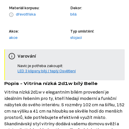
Materiál korpusu:
Dekor:
dřevotříska
bílá
Akce:
Typ umístění:
akce
stojací
Varování
Navíc je potřeba zakoupit:
LED 3 klipsny bílý / teplý Osvětlení
Popis - Vitrína nízká 2d1w bílý Belle
Vitrína nízká 2d1w v elegantním bílém provedení je
ideálním řešením pro ty, kteří hledají moderní a funkční
nábytek do svého interiéru. S rozměry 102 cm na šířku, 152
cm na výšku a 41 cm na hloubku se skvěle hodí do menších
prostorů, kde potřebujete efektivně využít místo.
Skandinávský styl vitríny dodává vašemu domovu svěží a