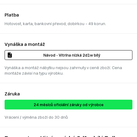
Platba
Hotovost, karta, bankovní převod, dobírkou – 49 korun.
Vynáška a montáž
Návod - Vitrína nízká 2d1w bílý
Vynáška a montáž nábytku nejsou zahrnuty v ceně zboží. Cena
montáže závisí na typu výrobku.
Záruka
24 ​​​​měsíců oficiální záruky od výrobce
Vrácení / výměna zboží do 30 dnů