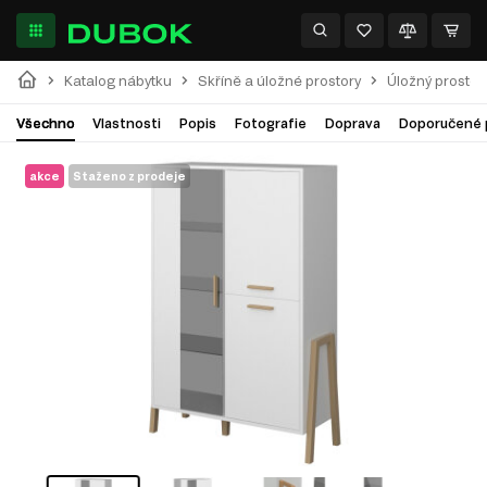
Katalog nábytku
Skříně a úložné prostory
Úložný prostor
Všechno
Vlastnosti
Popis
Fotografie
Doprava
Doporučené 
akce
Staženo z prodeje