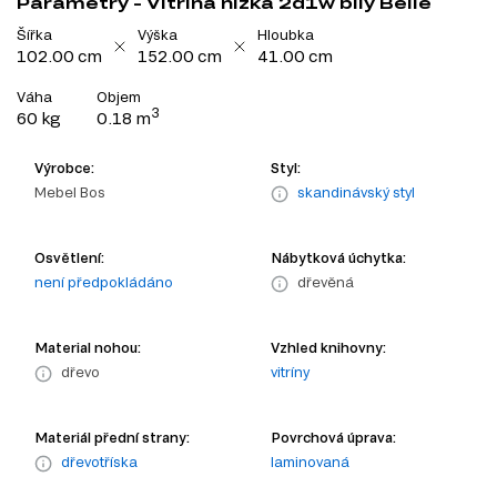
Parametry - Vitrína nízká 2d1w bílý Belle
Šířka
Výška
Hloubka
102.00 cm
152.00 cm
41.00 cm
Váha
Objem
3
60 kg
0.18 m
Výrobce:
Styl:
Mebel Bos
skandinávský styl
Osvětlení:
Nábytková úchytka:
není předpokládáno
dřevěná
Material nohou:
Vzhled knihovny:
dřevo
vitríny
Materiál přední strany:
Povrchová úprava:
dřevotříska
laminovaná