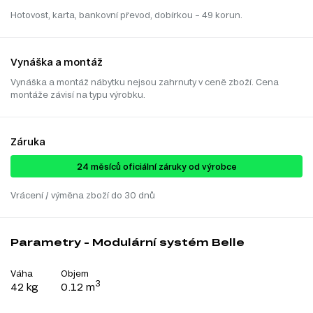
Hotovost, karta, bankovní převod, dobírkou – 49 korun.
Vynáška a montáž
Vynáška a montáž nábytku nejsou zahrnuty v ceně zboží. Cena
montáže závisí na typu výrobku.
Záruka
24 ​​​​měsíců oficiální záruky od výrobce
Vrácení / výměna zboží do 30 dnů
Parametry - Modulární systém Belle
Váha
Objem
3
42 kg
0.12 m