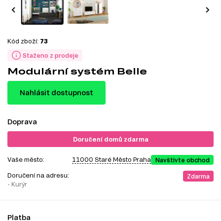
Kód zboží:
73
Staženo z prodeje
Modulární systém Belle
Nahlásit dostupnost
Doprava
Doručení domů zdarma
Vaše město:
11000 Staré Město Praha
Navštivte obchod
Doručení na adresu:
Zdarma
- Kurýr
Platba