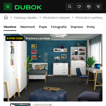
Katalog nábytku
Modulární nábytek
Modulární systémy
Všechno
Vlastnosti
Popis
Fotografie
Doprava
Prvky
SUPER-CENA
Staženo z prodeje