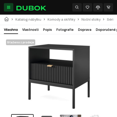
Katalog nábytku
Komody a skříňky
Noční stolky
Série 
Všechno
Vlastnosti
Popis
Fotografie
Doprava
Doporučené 
Staženo z prodeje