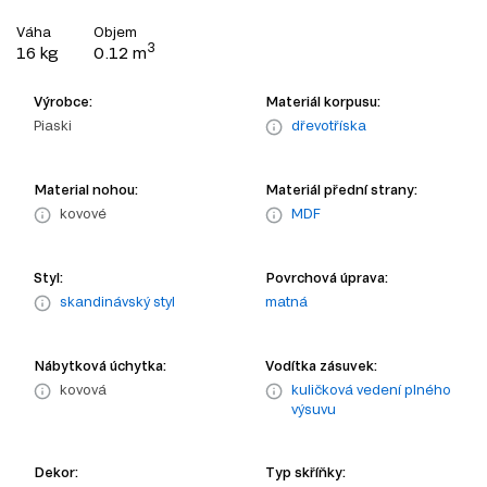
Váha
Objem
3
16 kg
0.12 m
Výrobce:
Materiál korpusu:
Piaski
dřevotříska
Material nohou:
Materiál přední strany:
kovové
MDF
Styl:
Povrchová úprava:
skandinávský styl
matná
Nábytková úchytka:
Vodítka zásuvek:
kovová
kuličková vedení plného
výsuvu
Dekor:
Typ skříňky: