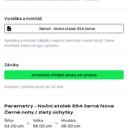
Vynáška a montáž
Návod - Noční stolek S54 černá
Vynáška a montáž nábytku nejsou zahrnuty v ceně zboží. Cena
montáže závisí na typu výrobku.
Záruka
24 ​​​​měsíců oficiální záruky od výrobce
Vrácení / výměna zboží do 30 dnů
Parametry - Noční stolek S54 černá Nova
Černé nohy / zlatý úchytky
Šířka
Výška
Hloubka
54.00 cm
56.00 cm
39.00 cm