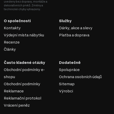
uvedeny bez dopravy, montáže a
dekorativních prvků. Změny a
technické chyby vyhrazeny.
O společnosti
Služby
Kontakty
Dárky, akce a slevy
Výdejní místa nábytku
Platba a doprava
Recenze
Články
Často kladené otázky
Dodatečně
Obchodní podmínky e-
Spolupráce
MDF
shopu
Ochrana osobních údajů
MDF je jedním z nejoblíbenějších materiálů v
Obchodní podmínky
Sitemap
nábytkářském průmyslu. Vyrábí se z dřevěných vláken
Reklamace
Výrobci
lisováním pod vysokým tlakem a teplotou za přidání
Reklamační protokol
speciálních pryskyřic. Díky svým vlastnostem se MDF
používá k výrobě korpusového nábytku, dvířek,
Vrácení peněz
dekorativních panelů a dalších interiérových prvků.