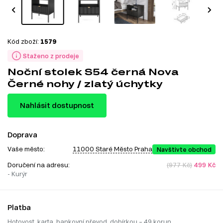
Kód zboží:
1579
Staženo z prodeje
Noční stolek S54 černá Nova
Černé nohy / zlatý úchytky
Nahlásit dostupnost
Doprava
Vaše město:
11000 Staré Město Praha
Navštivte obchod
Doručení na adresu:
(977 Kč)
499 Kč
- Kurýr
Platba
Hotovost, karta, bankovní převod, dobírkou – 49 korun.