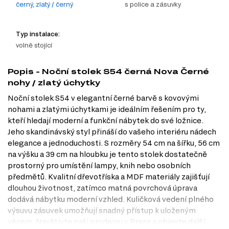
černý, zlatý / černý
s police a zásuvky
Typ instalace:
volně stojící
Popis - Noční stolek S54 černá Nova Černé
nohy / zlatý úchytky
Noční stolek S54 v elegantní černé barvě s kovovými
nohami a zlatými úchytkami je ideálním řešením pro ty,
kteří hledají moderní a funkční nábytek do své ložnice.
Jeho skandinávský styl přináší do vašeho interiéru nádech
elegance a jednoduchosti. S rozměry 54 cm na šířku, 56 cm
na výšku a 39 cm na hloubku je tento stolek dostatečně
prostorný pro umístění lampy, knih nebo osobních
předmětů. Kvalitní dřevotříska a MDF materiály zajišťují
dlouhou životnost, zatímco matná povrchová úprava
dodává nábytku moderní vzhled. Kuličková vedení plného
výsuvu zásuvek umožňují snadný přístup k uloženým
věcem. Navštivte naši prodejnu v Praze a objevte další