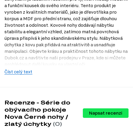
a funkční kousek do svého interiéru. Tento produkt je
vyroben z kvalitních materiálů, jako je dřevotříska pro
korpus a MDF pro přední stranu, což zajišťuje dlouhou
životnost a odolnost. Kovové nohy dodávají nábytku
stabilitu a elegantní vzhled, zatímco matná povrchová
úprava přispívá k jeho skandinávskému stylu. Nábytková
úchytka z kovu pak přidává na atraktivitě a usnadňuje
manipulaci. Objevte krásu a praktičnost tohoto nábytku na
Dubok.cz a navštivte naši prodejnu v Praze, kde si můžete
prohlédnout další kousky na vlastní oči.
Číst celý text
Charakteristiky, vlastnosti a výhody
Materiál korpusu.
Dřevotříska zajišťuje lehkost a snadnou údržbu,
což oceníte při každodenním používání.
Materiál nohou.
Kovové nohy poskytují stabilitu a odolnost, což
zaručuje dlouhou životnost produktu.
Recenze - Série do
Materiál přední strany.
MDF je známý svou hladkou strukturou a
obývacího pokoje
odolností vůči poškrábání, což přispívá k estetice nábytku.
Napsat recenzi
Nova Černé nohy /
Styl.
Skandinávský styl se vyznačuje jednoduchostí a elegancí, což
činí tento nábytek skvělým doplňkem do moderních interiérů.
zlatý úchytky
(0)
Povrchová úprava.
Matná povrchová úprava dodává nábytku
sofistikovaný vzhled a minimalizuje odrazy světla, což je ideální pro