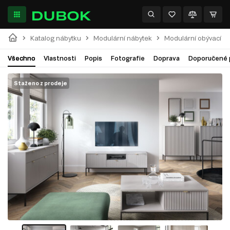
Katalog nábytku
Modulární nábytek
Modulární obývací p
Všechno
Vlastnosti
Popis
Fotografie
Doprava
Doporučené 
Staženo z prodeje