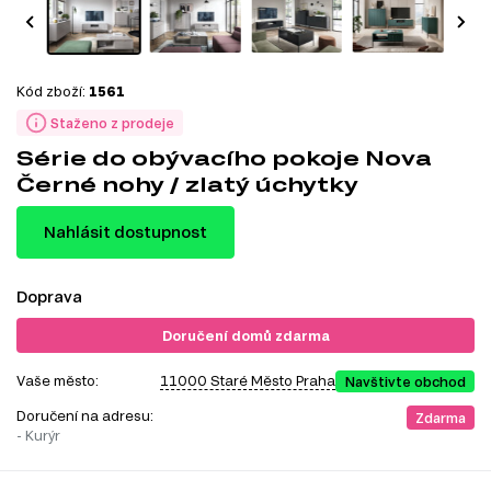
Kód zboží:
1561
Staženo z prodeje
Série do obývacího pokoje Nova
Černé nohy / zlatý úchytky
Nahlásit dostupnost
Doprava
Doručení domů zdarma
Vaše město:
11000 Staré Město Praha
Navštivte obchod
Doručení na adresu:
Zdarma
- Kurýr