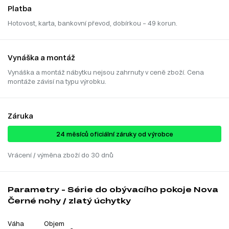
Platba
Hotovost, karta, bankovní převod, dobírkou – 49 korun.
Vynáška a montáž
Vynáška a montáž nábytku nejsou zahrnuty v ceně zboží. Cena
montáže závisí na typu výrobku.
Záruka
24 ​​​​měsíců oficiální záruky od výrobce
Vrácení / výměna zboží do 30 dnů
Parametry - Série do obývacího pokoje Nova
Černé nohy / zlatý úchytky
Váha
Objem