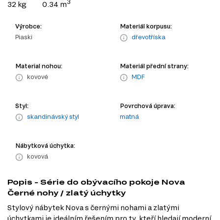
3
32 kg
0.34 m
Výrobce:
Materiál korpusu:
Piaski
dřevotříska
Material nohou:
Materiál přední strany:
kovové
MDF
Styl:
Povrchová úprava:
skandinávský styl
matná
Nábytková úchytka:
kovová
Popis - Série do obývacího pokoje Nova
Černé nohy / zlatý úchytky
Stylový nábytek Nova s černými nohami a zlatými
úchytkami je ideálním řešením pro ty, kteří hledají moderní